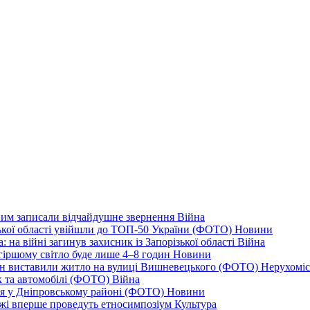
дним записали відчайдушне звернення
Війна
ізької області увійшли до ТОП-50 України (ФОТО)
Новини
 на війні загинув захисник із Запорізької області
Війна
йгіршому світло буде лише 4–8 годин
Новини
ціон виставили житло на вулиці Вишневецького (ФОТО)
Нерухоміс
к та автомобілі (ФОТО)
Війна
ся у Дніпровському районі (ФОТО)
Новини
іжжі вперше проведуть етносимпозіум
Культура