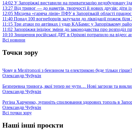
14:02
У Запоріжжі виставили на приватизацію недобудовану їд
13:27
Від тривог — до наметів, творчості й нових друзів: діти
12:05
Місцева «гаряча лінія» ПФУ в Запорізькій області працює 
11:40
Понад 100 вогнеборців залучали до ліквідації пожеж біл
11:15
Три атаки по автівках і удар КАБами: у Запорізькому райо
11:02
Запоріжжя ініціює зміни до законодавства про розподіл 
10:10
Знищення російської ДРГ в Оріхові потрапило на відео: а
Всі новини
Точки зору
Чому в Мелітополі з бензином та електрикою буде тільки гірше
Олександр Чубукін
Безперевна тривога, якої тепер не чути… Нові загрози та викли
Олександр Чубукін
Регіна Харченко, зупиніть спилювання здорових тополь в Запо
Олександр Чубукін
Всі точки зору
Наші інші проєкти