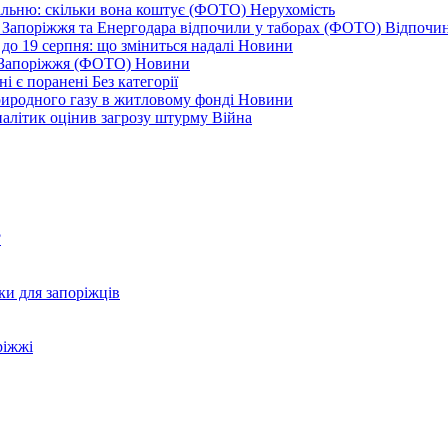
альню: скільки вона коштує (ФОТО)
Нерухомість
 із Запоріжжя та Енергодара відпочили у таборах (ФОТО)
Відпочи
до 19 серпня: що зміниться надалі
Новини
я Запоріжжя (ФОТО)
Новини
ні є поранені
Без категорії
природного газу в житловому фонді
Новини
налітик оцінив загрозу штурму
Війна
?
ки для запоріжців
ріжжі