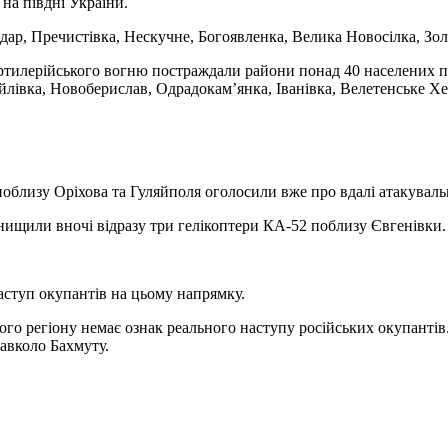
на півдні України.
ар, Пречистівка, Нескучне, Богоявленка, Велика Новосілка, Зол
артилерійського вогню постраждали райони понад 40 населених п
айлівка, Новоберислав, Одрадокам’янка, Іванівка, Велетенське Хе
облизу Оріхова та Гуляйполя оголосили вже про вдалі атакуваль
знищили вночі відразу три гелікоптери КА-52 поблизу Євгенівки.
ступ окупантів на цьому напрямку.
ого регіону немає ознак реального наступу російських окупантів
навколо Бахмуту.