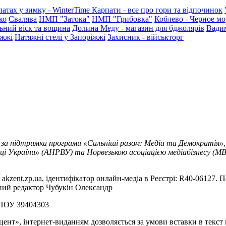
патах у зимку - WinterTime
Карпати - все про гори та відпочинок
ко
Свалява
НМП "Затока"
НМП "Грибовка"
Коблево - Черное мо
ьний віск та вощина
Долина Меду - магазин для бджолярів
Вади
іжжі
Натяжні стелі у Запоріжжі
Захисник - військторг
 за підтримки програми «Сильніші разом: Медіа та Демократія»,
ці України» (АНРВУ) та Норвезькою асоціацією медіабізнесу (MBL
akzent.zp.ua, ідентифікатор онлайн-медіа в Реєстрі: R40-06127. П
вний редактор Чубукін Олександр
РПОУ 39404303
цент», інтернет-виданням дозволяється за умови вставки в текс