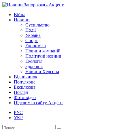
Війна
Новини
Суспільство
Події
Україна
Спорт
Економіка
Новини компаній
Політичні новини
Екологія
Здоров’я
Новини Херсона
Відпочинок
Популярне
Ексклюзив
Погляд
Фото-відео
Підтримка сайту Акцент
РУС
УКР