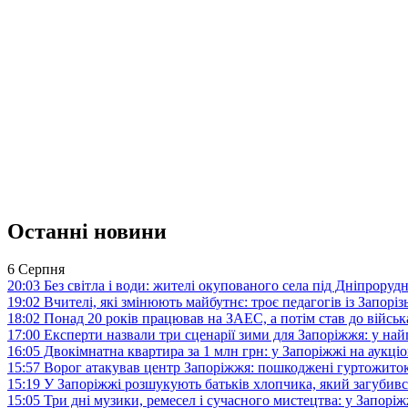
Останні новини
6 Серпня
20:03
Без світла і води: жителі окупованого села під Дніпрору
19:02
Вчителі, які змінюють майбутнє: троє педагогів із Запор
18:02
Понад 20 років працював на ЗАЕС, а потім став до війська:
17:00
Експерти назвали три сценарії зими для Запоріжжя: у на
16:05
Двокімнатна квартира за 1 млн грн: у Запоріжжі на аук
15:57
Ворог атакував центр Запоріжжя: пошкоджені гуртожито
15:19
У Запоріжжі розшукують батьків хлопчика, який загубив
15:05
Три дні музики, ремесел і сучасного мистецтва: у Запор