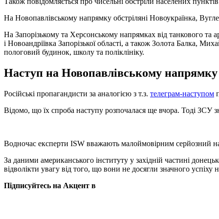
Також повідомляється про чисельні обстріли населених пунктів 
На Новопавлівському напрямку обстріляні Новоукраїнка, Вуглед
На Запорізькому та Херсонському напрямках від танкового та 
і Новоандріївка Запорізької області, а також Золота Балка, Мих
пологовий будинок, школу та поліклініку.
Наступ на Новопавлівському напрямку
Російські пропагандисти за аналогією з т.з.
телеграм-наступом
п
Відомо, що їх спроба наступу розпочалася ще вчора. Тоді ЗСУ 
Водночас експерти ISW вважають малоймовірним серйозний на
За даними американського інституту у західній частині донецьк
відволікти увагу від того, що вони не досягли значного успіху 
Підписуйтесь на Акцент в