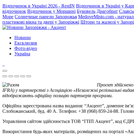
Відпочинок в Україні 2026 - RestIN
Відпочинок в Україні у Кар
відпочинок
Відпочинок у Моршині
Буковель
Драгобрат
Славсь
Море
Солнечные панели Запорожья
MedoveMisto.com - натурал
пластикові вікна та двері у Запоріжжі
Штори та жалюзі у Запор
Новини
Ексклюзив
Фото-відео
Україна
Проєкт здійснено
IFRA) у партнерстві з Асоціацією «Незалежні регіональні видав
відображають офіційну позицію партнерів програми.
Офіційна зареєстрована назва видання: “Акцент”, доменне ім’я: 
Слобожанський, буд. 40 А. Телефон: +38 (068) 859-24-88. Голо
Управління сайтом здійснюється ТОВ “ГПП Акцент”, код ЄД
Використання будь-яких матеріалів, розміщених на порталі «Ак