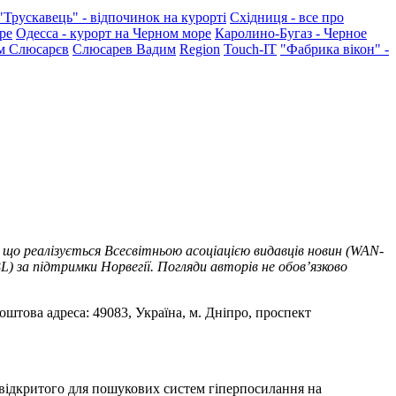
"Трускавець" - відпочинок на курорті
Східниця - все про
ре
Одесса - курорт на Черном море
Каролино-Бугаз - Черное
м Слюсарєв
Слюсарев Вадим
Region
Touch-IT
"Фабрика вікон" -
 що реалізується Всесвітньою асоціацією видавців новин (WAN-
) за підтримки Норвегії. Погляди авторів не обов’язково
оштова адреса: 49083, Україна, м. Дніпро, проспект
т відкритого для пошукових систем гіперпосилання на