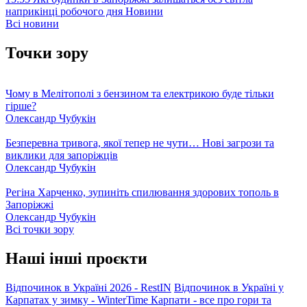
наприкінці робочого дня
Новини
Всі новини
Точки зору
Чому в Мелітополі з бензином та електрикою буде тільки
гірше?
Олександр Чубукін
Безперевна тривога, якої тепер не чути… Нові загрози та
виклики для запоріжців
Олександр Чубукін
Регіна Харченко, зупиніть спилювання здорових тополь в
Запоріжжі
Олександр Чубукін
Всі точки зору
Наші інші проєкти
Відпочинок в Україні 2026 - RestIN
Відпочинок в Україні у
Карпатах у зимку - WinterTime
Карпати - все про гори та