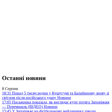
Останні новини
8 Серпня
18:31
Понад 5 тисяч родин у Кушугумі та Балабиному знову зі
світлом після російського удару
Новини
17:05
Пасажирка показала, як виглядає купе потяга Запоріжжя
— Перемишль (ВІДЕО)
Новини
15:45
У Запоріжжі на футбольному майданчику школи