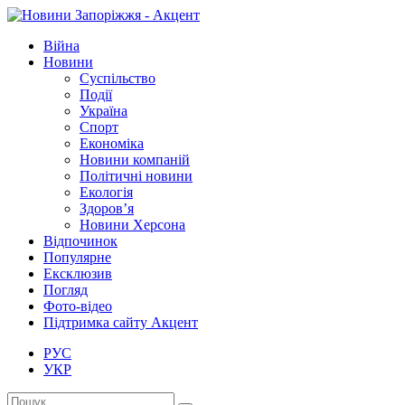
Війна
Новини
Суспільство
Події
Україна
Спорт
Економіка
Новини компаній
Політичні новини
Екологія
Здоров’я
Новини Херсона
Відпочинок
Популярне
Ексклюзив
Погляд
Фото-відео
Підтримка сайту Акцент
РУС
УКР