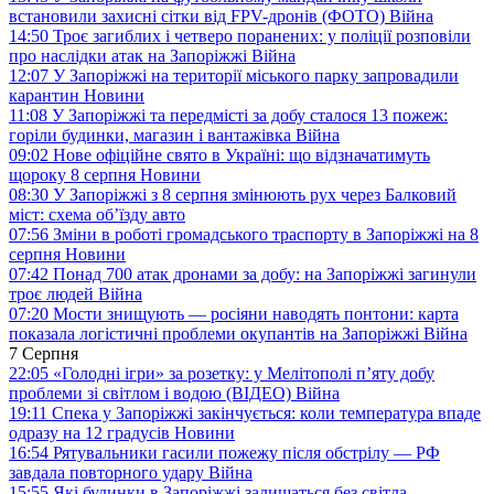
встановили захисні сітки від FPV-дронів (ФОТО)
Війна
14:50
Троє загиблих і четверо поранених: у поліції розповіли
про наслідки атак на Запоріжжі
Війна
12:07
У Запоріжжі на території міського парку запровадили
карантин
Новини
11:08
У Запоріжжі та передмісті за добу сталося 13 пожеж:
горіли будинки, магазин і вантажівка
Війна
09:02
Нове офіційне свято в Україні: що відзначатимуть
щороку 8 серпня
Новини
08:30
У Запоріжжі з 8 серпня змінюють рух через Балковий
міст: схема об’їзду
авто
07:56
Зміни в роботі громадського траспорту в Запоріжжі на 8
серпня
Новини
07:42
Понад 700 атак дронами за добу: на Запоріжжі загинули
троє людей
Війна
07:20
Мости знищують — росіяни наводять понтони: карта
показала логістичні проблеми окупантів на Запоріжжі
Війна
7 Серпня
22:05
«Голодні ігри» за розетку: у Мелітополі п’яту добу
проблеми зі світлом і водою (ВІДЕО)
Війна
19:11
Спека у Запоріжжі закінчується: коли температура впаде
одразу на 12 градусів
Новини
16:54
Рятувальники гасили пожежу після обстрілу — РФ
завдала повторного удару
Війна
15:55
Які будинки в Запоріжжі залишаться без світла