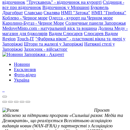
відпочинок
"Трускавець" - відпочинок на курорті
Східниця -
все про відпочинок
Відпочинок у Моршині
Буковель
Драгобрат
Славсько
Свалява
НМП "Затока"
НМП "Грибовка"
Коблево - Черное море
Одесса - курорт на Черном море
Каролино-Бугаз - Черное Море
Солнечные панели Запорожья
MedoveMisto.com - натуральний віск та вощина
Долина Меду -
магазин для бджолярів
Вадим Слюсарєв
Слюсарев Вадим
Region
Touch-IT
"Фабрика вікон" - пластикові вікна та двері у
Запоріжжі
Штори та жалюзі у Запоріжжі
Натяжні стелі у
Запоріжжі
Захисник - військторг
Новини
Ексклюзив
Фото-відео
Україна
Проєкт
здійснено за підтримки програми «Сильніші разом: Медіа та
Демократія», що реалізується Всесвітньою асоціацією
видавців новин (WAN-IFRA) у партнерстві з Асоціацією