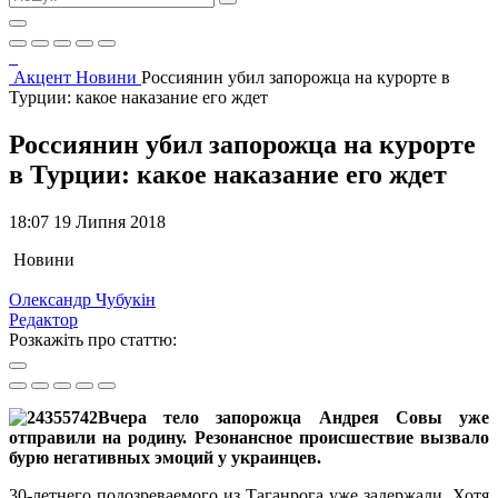
Акцент
Новини
Россиянин убил запорожца на курорте в
Турции: какое наказание его ждет
Россиянин убил запорожца на курорте
в Турции: какое наказание его ждет
18:07 19 Липня 2018
Новини
Олександр Чубукін
Редактор
Розкажіть про статтю:
Вчера тело запорожца Андрея Совы уже
отправили на родину. Резонансное происшествие вызвало
бурю негативных эмоций у украинцев.
30-летнего подозреваемого из Таганрога уже задержали. Хотя