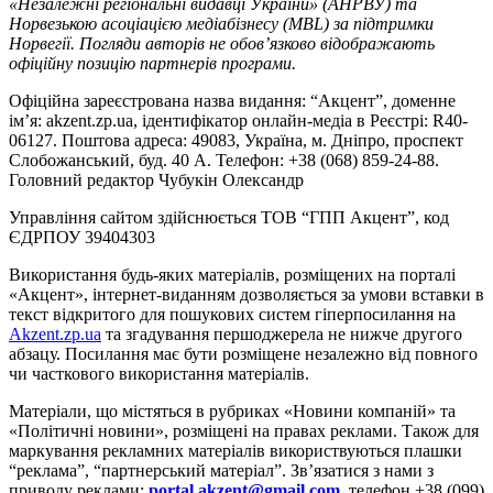
«Незалежні регіональні видавці України» (АНРВУ) та
Норвезькою асоціацією медіабізнесу (MBL) за підтримки
Норвегії. Погляди авторів не обов’язково відображають
офіційну позицію партнерів програми.
Офіційна зареєстрована назва видання: “Акцент”, доменне
ім’я: akzent.zp.ua, ідентифікатор онлайн-медіа в Реєстрі: R40-
06127. Поштова адреса: 49083, Україна, м. Дніпро, проспект
Слобожанський, буд. 40 А. Телефон: +38 (068) 859-24-88.
Головний редактор Чубукін Олександр
Управління сайтом здійснюється ТОВ “ГПП Акцент”, код
ЄДРПОУ 39404303
Використання будь-яких матеріалів, розміщених на порталі
«Акцент», інтернет-виданням дозволяється за умови вставки в
текст відкритого для пошукових систем гіперпосилання на
Akzent.zp.ua
та згадування першоджерела не нижче другого
абзацу. Посилання має бути розміщене незалежно від повного
чи часткового використання матеріалів.
Матеріали, що містяться в рубриках «Новини компаній» та
«Політичні новини», розміщені на правах реклами. Також для
маркування рекламних матеріалів використвуються плашки
“реклама”, “партнерський матеріал”. Зв’язатися з нами з
приводу реклами:
portal.akzent@gmail.com
, телефон +38 (099)