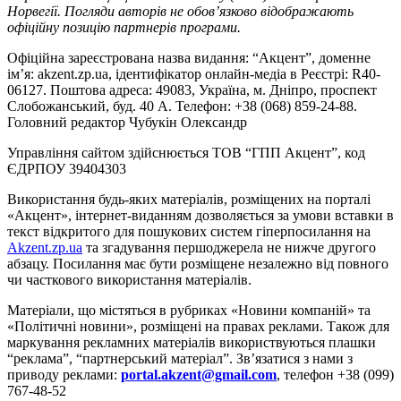
Норвегії. Погляди авторів не обов’язково відображають
офіційну позицію партнерів програми.
Офіційна зареєстрована назва видання: “Акцент”, доменне
ім’я: akzent.zp.ua, ідентифікатор онлайн-медіа в Реєстрі: R40-
06127. Поштова адреса: 49083, Україна, м. Дніпро, проспект
Слобожанський, буд. 40 А. Телефон: +38 (068) 859-24-88.
Головний редактор Чубукін Олександр
Управління сайтом здійснюється ТОВ “ГПП Акцент”, код
ЄДРПОУ 39404303
Використання будь-яких матеріалів, розміщених на порталі
«Акцент», інтернет-виданням дозволяється за умови вставки в
текст відкритого для пошукових систем гіперпосилання на
Akzent.zp.ua
та згадування першоджерела не нижче другого
абзацу. Посилання має бути розміщене незалежно від повного
чи часткового використання матеріалів.
Матеріали, що містяться в рубриках «Новини компаній» та
«Політичні новини», розміщені на правах реклами. Також для
маркування рекламних матеріалів використвуються плашки
“реклама”, “партнерський матеріал”. Зв’язатися з нами з
приводу реклами:
portal.akzent@gmail.com
, телефон +38 (099)
767-48-52