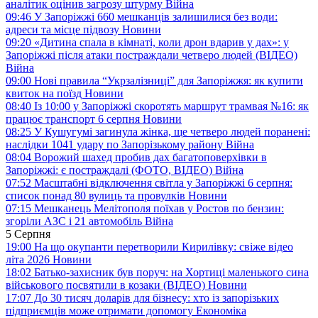
аналітик оцінив загрозу штурму
Війна
09:46
У Запоріжжі 660 мешканців залишилися без води:
адреси та місце підвозу
Новини
09:20
«Дитина спала в кімнаті, коли дрон вдарив у дах»: у
Запоріжжі після атаки постраждали четверо людей (ВІДЕО)
Війна
09:00
Нові правила “Укрзалізниці” для Запоріжжя: як купити
квиток на поїзд
Новини
08:40
Із 10:00 у Запоріжжі скоротять маршрут трамвая №16: як
працює транспорт 6 серпня
Новини
08:25
У Кушугумі загинула жінка, ще четверо людей поранені:
наслідки 1041 удару по Запорізькому району
Війна
08:04
Ворожий шахед пробив дах багатоповерхівки в
Запоріжжі: є постраждалі (ФОТО, ВІДЕО)
Війна
07:52
Масштабні відключення світла у Запоріжжі 6 серпня:
список понад 80 вулиць та провулків
Новини
07:15
Мешканець Мелітополя поїхав у Ростов по бензин:
згоріли АЗС і 21 автомобіль
Війна
5 Серпня
19:00
На що окупанти перетворили Кирилівку: свіже відео
літа 2026
Новини
18:02
Батько-захисник був поруч: на Хортиці маленького сина
військового посвятили в козаки (ВІДЕО)
Новини
17:07
До 30 тисяч доларів для бізнесу: хто із запорізьких
підприємців може отримати допомогу
Економіка