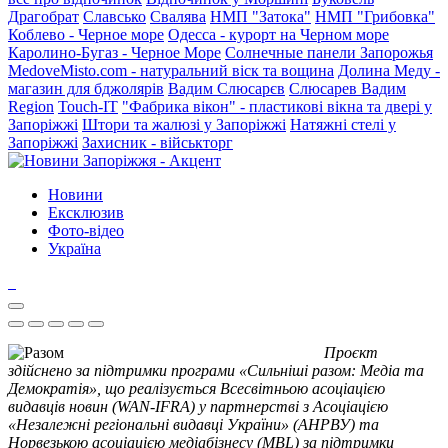
Драгобрат
Славсько
Свалява
НМП "Затока"
НМП "Грибовка"
Коблево - Черное море
Одесса - курорт на Черном море
Каролино-Бугаз - Черное Море
Солнечные панели Запорожья
MedoveMisto.com - натуральний віск та вощина
Долина Меду -
магазин для бджолярів
Вадим Слюсарєв
Слюсарев Вадим
Region
Touch-IT
"Фабрика вікон" - пластикові вікна та двері у
Запоріжжі
Штори та жалюзі у Запоріжжі
Натяжні стелі у
Запоріжжі
Захисник - військторг
Новини
Ексклюзив
Фото-відео
Україна
Проєкт
здійснено за підтримки програми «Сильніші разом: Медіа та
Демократія», що реалізується Всесвітньою асоціацією
видавців новин (WAN-IFRA) у партнерстві з Асоціацією
«Незалежні регіональні видавці України» (АНРВУ) та
Норвезькою асоціацією медіабізнесу (MBL) за підтримки