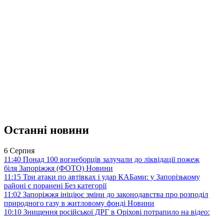
Останні новини
6 Серпня
11:40
Понад 100 вогнеборців залучали до ліквідації пожеж
біля Запоріжжя (ФОТО)
Новини
11:15
Три атаки по автівках і удар КАБами: у Запорізькому
районі є поранені
Без категорії
11:02
Запоріжжя ініціює зміни до законодавства про розподіл
природного газу в житловому фонді
Новини
10:10
Знищення російської ДРГ в Оріхові потрапило на відео: