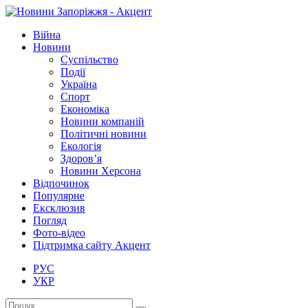
Війна
Новини
Суспільство
Події
Україна
Спорт
Економіка
Новини компаній
Політичні новини
Екологія
Здоров’я
Новини Херсона
Відпочинок
Популярне
Ексклюзив
Погляд
Фото-відео
Підтримка сайту Акцент
РУС
УКР