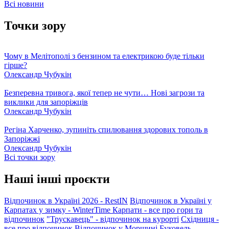
Всі новини
Точки зору
Чому в Мелітополі з бензином та електрикою буде тільки
гірше?
Олександр Чубукін
Безперевна тривога, якої тепер не чути… Нові загрози та
виклики для запоріжців
Олександр Чубукін
Регіна Харченко, зупиніть спилювання здорових тополь в
Запоріжжі
Олександр Чубукін
Всі точки зору
Наші інші проєкти
Відпочинок в Україні 2026 - RestIN
Відпочинок в Україні у
Карпатах у зимку - WinterTime
Карпати - все про гори та
відпочинок
"Трускавець" - відпочинок на курорті
Східниця -
все про відпочинок
Відпочинок у Моршині
Буковель