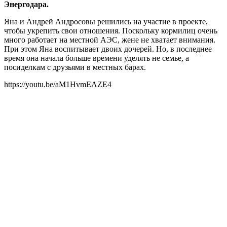
Энергодара.
Яна и Андрей Андросовы решились на участие в проекте,
чтобы укрепить свои отношения. Поскольку кормилиц очень
много работает на местной АЭС, жене не хватает внимания.
При этом Яна воспитывает двоих дочерей. Но, в последнее
время она начала больше времени уделять не семье, а
посиделкам с друзьями в местных барах.
https://youtu.be/aM1HvmEAZE4