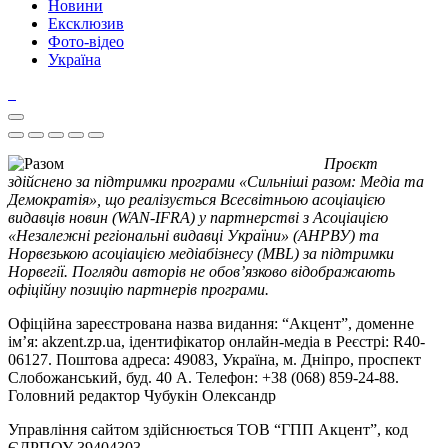
Новини
Ексклюзив
Фото-відео
Україна
Проєкт
здійснено за підтримки програми «Сильніші разом: Медіа та
Демократія», що реалізується Всесвітньою асоціацією
видавців новин (WAN-IFRA) у партнерстві з Асоціацією
«Незалежні регіональні видавці України» (АНРВУ) та
Норвезькою асоціацією медіабізнесу (MBL) за підтримки
Норвегії. Погляди авторів не обов’язково відображають
офіційну позицію партнерів програми.
Офіційна зареєстрована назва видання: “Акцент”, доменне
ім’я: akzent.zp.ua, ідентифікатор онлайн-медіа в Реєстрі: R40-
06127. Поштова адреса: 49083, Україна, м. Дніпро, проспект
Слобожанський, буд. 40 А. Телефон: +38 (068) 859-24-88.
Головний редактор Чубукін Олександр
Управління сайтом здійснюється ТОВ “ГПП Акцент”, код
ЄДРПОУ 39404303