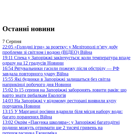
Останні новини
7 Серпня
22:05
«Голодні ігри» за розетку: у Мелітополі п’яту добу
проблеми зі світлом і водою (ВІДЕО)
Війна
19:11
Спека у Запоріжжі закінчується: коли температура впаде
одразу на 12 градусів
Новини
16:54
Рятувальники гасили пожежу після обстрілу — РФ
завдала повторного удару
Війна
15:55
Які будинки в Запоріжжі залишаться без світла
наприкінці робочого дня
Новини
15:02
Із 15 серпня на Запоріжжі заборонять ловити раків: що
варто знати рибалкам
Екологія
14:03
На Запоріжжі у відомому ресторані виявили купу
порушень
Новини
13:15
У Марганці росіяни вдарили біля місця набору води:
багато поранених
Війна
13:02
Окрім «Пакунка школяра»: у Запоріжжі багатодітні
родини можуть отримати ще 2 тисячі гривень на
першокласника
Економіка