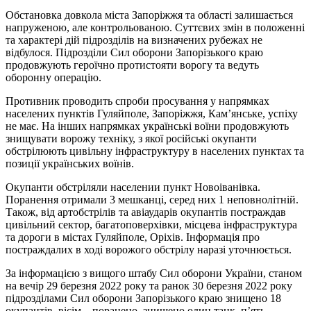
Обстановка довкола міста Запоріжжя та області залишається
напруженою, але контрольованою. Суттєвих змін в положенні
та характері дій підрозділів на визначених рубежах не
відбулося. Підрозділи Сил оборони Запорізького краю
продовжують героїчно протистояти ворогу та ведуть
оборонну операцію.
Противник проводить спроби просування у напрямках
населених пунктів Гуляйполе, Запоріжжя, Кам’янське, успіху
не має. На інших напрямках українські воїни продовжують
знищувати ворожу техніку, з якої російські окупанти
обстрілюють цивільну інфраструктуру в населених пунктах та
позиції українських воїнів.
Окупанти обстріляли населении‌ пункт Новоіванівка.
Поранення отримали 3 мешканці, серед них 1 неповнолітній.
Також, від артобстрілів та авіаударів окупантів постраждав
цивільний сектор, багатоповерхівки, місцева інфраструктура
та дороги в містах Гуляйполе, Оріхів. Інформація про
постраждалих в ході ворожого обстрілу наразі уточнюється.
За інформацією з вищого штабу Сил оборони України, станом
на вечір 29 березня 2022 року та ранок 30 березня 2022 року
підрозділами Сил оборони Запорізького краю знищено 18
окупантів, вісім – поранено, знищено один танк, п’ять