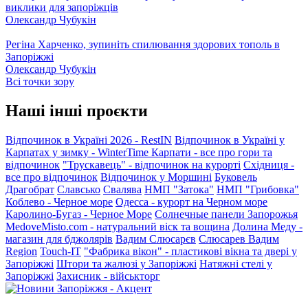
виклики для запоріжців
Олександр Чубукін
Регіна Харченко, зупиніть спилювання здорових тополь в
Запоріжжі
Олександр Чубукін
Всі точки зору
Наші інші проєкти
Відпочинок в Україні 2026 - RestIN
Відпочинок в Україні у
Карпатах у зимку - WinterTime
Карпати - все про гори та
відпочинок
"Трускавець" - відпочинок на курорті
Східниця -
все про відпочинок
Відпочинок у Моршині
Буковель
Драгобрат
Славсько
Свалява
НМП "Затока"
НМП "Грибовка"
Коблево - Черное море
Одесса - курорт на Черном море
Каролино-Бугаз - Черное Море
Солнечные панели Запорожья
MedoveMisto.com - натуральний віск та вощина
Долина Меду -
магазин для бджолярів
Вадим Слюсарєв
Слюсарев Вадим
Region
Touch-IT
"Фабрика вікон" - пластикові вікна та двері у
Запоріжжі
Штори та жалюзі у Запоріжжі
Натяжні стелі у
Запоріжжі
Захисник - військторг