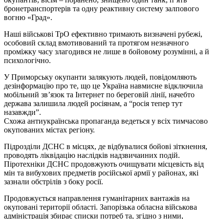
бронетранспортерів та одну реактивну систему залпового
вогню «Град».
Наші військові ТрО ефективно тримають визначені рубежі,
особовий склад вмотивований та протягом незначного
проміжку часу злагодився не лише в бойовому розумінні, а й
психологічно.
У Приморську окупанти залякують людей, повідомляють
дезінформацію про те, що це Україна навмисне відключила
мобільний зв’язок та Інтернет по береговій лінії, начебто
держава залишила людей росіянам, а “росія тепер тут
назавжди”.
Схожа антиукраїнська пропаганда ведеться у всіх тимчасово
окупованих містах регіону.
Підрозділи ДСНС в місцях, де відбувалися бойові зіткнення,
проводять ліквідацію наслідків надзвичаи‌них подій.
Піротехніки ДСНС продовжують очищувати місцевість від
мін та вибухових предметів російської армії у районах, які
зазнали обстрілів з боку росії.
Продовжується направлення гуманітарних вантажів на
окуповані території області. Запорізька обласна військова
адміністрація збирає списки потреб та, згідно з ними,