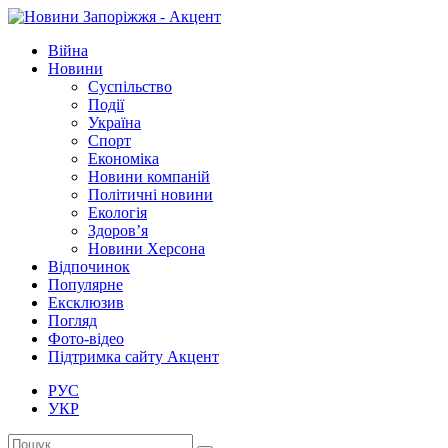
Війна
Новини
Суспільство
Події
Україна
Спорт
Економіка
Новини компаній
Політичні новини
Екологія
Здоров’я
Новини Херсона
Відпочинок
Популярне
Ексклюзив
Погляд
Фото-відео
Підтримка сайту Акцент
РУС
УКР