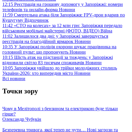
12:15
Реєстрація на грошову допомогу у Запоріжжі: номери
телефонів та онлайн-форма
Новини
11:59
Смертельна атака біля Запоріжжя: FPV-дрон вдарив по
Кушугуму
Відпочинок
11:42
«СТО на колесах» за 12 млн грн: Запоріжжя передало
військовим мобільні майстерні (ФОТО, ВІДЕО)
Війна
11:02
Залишилося два дні: у Запоріжжі завершується
реєстрація на благодійний ярмарок
Новини
10:35
У Запоріжжі поліція охорони шукає працівника на
головний пульт: що пропонують
Новини
10:15
Шість атак на підстанції за тиждень: у Запоріжжі
відновили світло 83 тисячам споживачів
Новини
10:05
Запоріжжя увійшло до трійки молодіжних столиць
України-2026: хто випередив місто
Новини
Всі новини
Точки зору
Чому в Мелітополі з бензином та електрикою буде тільки
гірше?
Олександр Чубукін
Безперевна тривога, якої тепер не чути… Нові загрози та