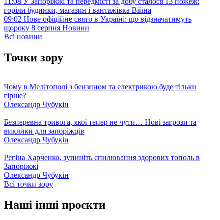
11:08
У Запоріжжі та передмісті за добу сталося 13 пожеж:
горіли будинки, магазин і вантажівка
Війна
09:02
Нове офіційне свято в Україні: що відзначатимуть
щороку 8 серпня
Новини
Всі новини
Точки зору
Чому в Мелітополі з бензином та електрикою буде тільки
гірше?
Олександр Чубукін
Безперевна тривога, якої тепер не чути… Нові загрози та
виклики для запоріжців
Олександр Чубукін
Регіна Харченко, зупиніть спилювання здорових тополь в
Запоріжжі
Олександр Чубукін
Всі точки зору
Наші інші проєкти