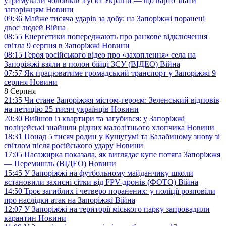
утримували чоловіків з усієї України — що варто знати
запоріжцям
Новини
09:36
Майже тисяча ударів за добу: на Запоріжжі поранені
двоє людей
Війна
08:55
Енергетики попереджають про ранкове відключення
світла 9 серпня в Запоріжжі
Новини
08:15
Героя російського відео про «захоплення» села на
Запоріжжі взяли в полон бійці ЗСУ (ВІДЕО)
Війна
07:57
Як працюватиме громадський транспорт у Запоріжжі 9
серпня
Новини
8 Серпня
21:35
Чи стане Запоріжжя містом-героєм: Зеленський відповів
на петицію 25 тисяч українців
Новини
20:30
Вийшов із квартири та загубився: у Запоріжжі
поліцейські знайшли рідних малолітнього хлопчика
Новини
18:31
Понад 5 тисяч родин у Кушугумі та Балабиному знову зі
світлом після російського удару
Новини
17:05
Пасажирка показала, як виглядає купе потяга Запоріжжя
— Перемишль (ВІДЕО)
Новини
15:45
У Запоріжжі на футбольному майданчику школи
встановили захисні сітки від FPV-дронів (ФОТО)
Війна
14:50
Троє загиблих і четверо поранених: у поліції розповіли
про наслідки атак на Запоріжжі
Війна
12:07
У Запоріжжі на території міського парку запровадили
карантин
Новини