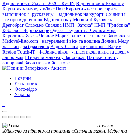
Відпочинок в Україні 2026 - RestIN
Відпочинок в Україні у
Карпатах у зимку - WinterTime
Карпати - все про гори та
відпочинок
"Трускавець" - відпочинок на курорті
Східниця -
все про відпочинок
Відпочинок у Моршині
Буковель
Драгобрат
Славсько
Свалява
НМП "Затока"
НМП "Грибовка"
Коблево - Черное море
Одесса - курорт на Черном море
Каролино-Бугаз - Черное Море
Солнечные панели Запорожья
MedoveMisto.com - натуральний віск та вощина
Долина Меду -
магазин для бджолярів
Вадим Слюсарєв
Слюсарев Вадим
Region
Touch-IT
"Фабрика вікон" - пластикові вікна та двері у
Запоріжжі
Штори та жалюзі у Запоріжжі
Натяжні стелі у
Запоріжжі
Захисник - військторг
Новини
Ексклюзив
Фото-відео
Україна
Проєкт
здійснено за підтримки програми «Сильніші разом: Медіа та