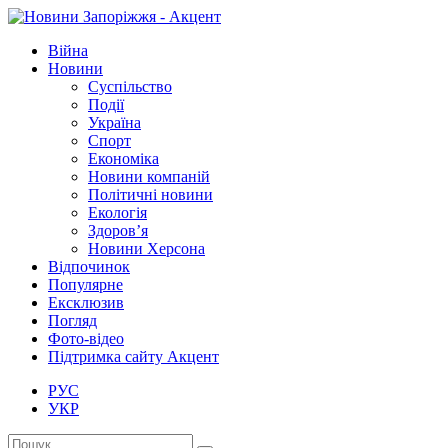
Війна
Новини
Суспільство
Події
Україна
Спорт
Економіка
Новини компаній
Політичні новини
Екологія
Здоров’я
Новини Херсона
Відпочинок
Популярне
Ексклюзив
Погляд
Фото-відео
Підтримка сайту Акцент
РУС
УКР