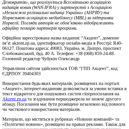
Демократія», що реалізується Всесвітньою асоціацією
видавців новин (WAN-IFRA) у партнерстві з Асоціацією
«Незалежні регіональні видавці України» (АНРВУ) та
Норвезькою асоціацією медіабізнесу (MBL) за підтримки
Норвегії. Погляди авторів не обов’язково відображають
офіційну позицію партнерів програми.
Офіційна зареєстрована назва видання: “Акцент”, доменне
ім’я: akzent.zp.ua, ідентифікатор онлайн-медіа в Реєстрі: R40-
06127. Поштова адреса: 49083, Україна, м. Дніпро, проспект
Слобожанський, буд. 40 А. Телефон: +38 (068) 859-24-88.
Головний редактор Чубукін Олександр
Управління сайтом здійснюється ТОВ “ГПП Акцент”, код
ЄДРПОУ 39404303
Використання будь-яких матеріалів, розміщених на порталі
«Акцент», інтернет-виданням дозволяється за умови вставки в
текст відкритого для пошукових систем гіперпосилання на
Akzent.zp.ua
та згадування першоджерела не нижче другого
абзацу. Посилання має бути розміщене незалежно від повного
чи часткового використання матеріалів.
Матеріали, що містяться в рубриках «Новини компаній» та
«Політичні новини», розміщені на правах реклами. Також для