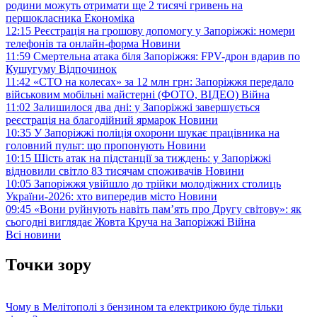
родини можуть отримати ще 2 тисячі гривень на
першокласника
Економіка
12:15
Реєстрація на грошову допомогу у Запоріжжі: номери
телефонів та онлайн-форма
Новини
11:59
Смертельна атака біля Запоріжжя: FPV-дрон вдарив по
Кушугуму
Відпочинок
11:42
«СТО на колесах» за 12 млн грн: Запоріжжя передало
військовим мобільні майстерні (ФОТО, ВІДЕО)
Війна
11:02
Залишилося два дні: у Запоріжжі завершується
реєстрація на благодійний ярмарок
Новини
10:35
У Запоріжжі поліція охорони шукає працівника на
головний пульт: що пропонують
Новини
10:15
Шість атак на підстанції за тиждень: у Запоріжжі
відновили світло 83 тисячам споживачів
Новини
10:05
Запоріжжя увійшло до трійки молодіжних столиць
України-2026: хто випередив місто
Новини
09:45
«Вони руйнують навіть пам’ять про Другу світову»: як
сьогодні виглядає Жовта Круча на Запоріжжі
Війна
Всі новини
Точки зору
Чому в Мелітополі з бензином та електрикою буде тільки