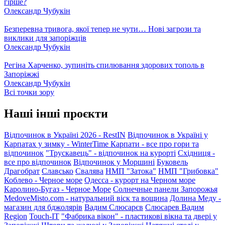
гірше?
Олександр Чубукін
Безперевна тривога, якої тепер не чути… Нові загрози та
виклики для запоріжців
Олександр Чубукін
Регіна Харченко, зупиніть спилювання здорових тополь в
Запоріжжі
Олександр Чубукін
Всі точки зору
Наші інші проєкти
Відпочинок в Україні 2026 - RestIN
Відпочинок в Україні у
Карпатах у зимку - WinterTime
Карпати - все про гори та
відпочинок
"Трускавець" - відпочинок на курорті
Східниця -
все про відпочинок
Відпочинок у Моршині
Буковель
Драгобрат
Славсько
Свалява
НМП "Затока"
НМП "Грибовка"
Коблево - Черное море
Одесса - курорт на Черном море
Каролино-Бугаз - Черное Море
Солнечные панели Запорожья
MedoveMisto.com - натуральний віск та вощина
Долина Меду -
магазин для бджолярів
Вадим Слюсарєв
Слюсарев Вадим
Region
Touch-IT
"Фабрика вікон" - пластикові вікна та двері у