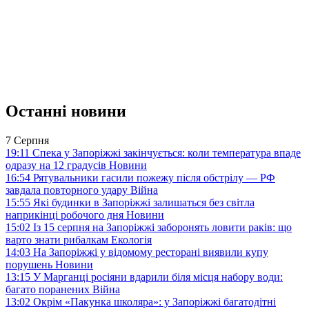
Останні новини
7 Серпня
19:11
Спека у Запоріжжі закінчується: коли температура впаде
одразу на 12 градусів
Новини
16:54
Рятувальники гасили пожежу після обстрілу — РФ
завдала повторного удару
Війна
15:55
Які будинки в Запоріжжі залишаться без світла
наприкінці робочого дня
Новини
15:02
Із 15 серпня на Запоріжжі заборонять ловити раків: що
варто знати рибалкам
Екологія
14:03
На Запоріжжі у відомому ресторані виявили купу
порушень
Новини
13:15
У Марганці росіяни вдарили біля місця набору води:
багато поранених
Війна
13:02
Окрім «Пакунка школяра»: у Запоріжжі багатодітні