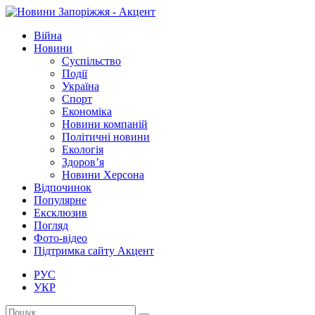
Війна
Новини
Суспільство
Події
Україна
Спорт
Економіка
Новини компаній
Політичні новини
Екологія
Здоров’я
Новини Херсона
Відпочинок
Популярне
Ексклюзив
Погляд
Фото-відео
Підтримка сайту Акцент
РУС
УКР