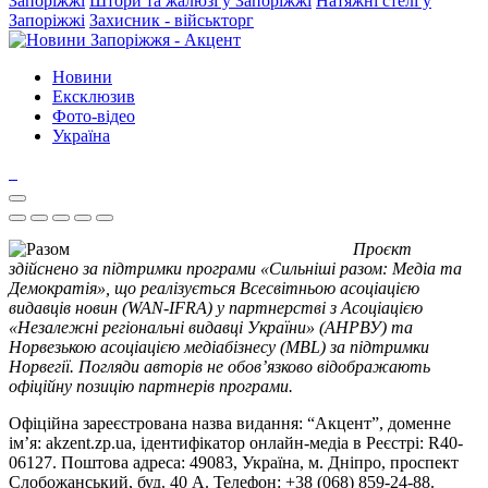
Запоріжжі
Штори та жалюзі у Запоріжжі
Натяжні стелі у
Запоріжжі
Захисник - військторг
Новини
Ексклюзив
Фото-відео
Україна
Проєкт
здійснено за підтримки програми «Сильніші разом: Медіа та
Демократія», що реалізується Всесвітньою асоціацією
видавців новин (WAN-IFRA) у партнерстві з Асоціацією
«Незалежні регіональні видавці України» (АНРВУ) та
Норвезькою асоціацією медіабізнесу (MBL) за підтримки
Норвегії. Погляди авторів не обов’язково відображають
офіційну позицію партнерів програми.
Офіційна зареєстрована назва видання: “Акцент”, доменне
ім’я: akzent.zp.ua, ідентифікатор онлайн-медіа в Реєстрі: R40-
06127. Поштова адреса: 49083, Україна, м. Дніпро, проспект
Слобожанський, буд. 40 А. Телефон: +38 (068) 859-24-88.