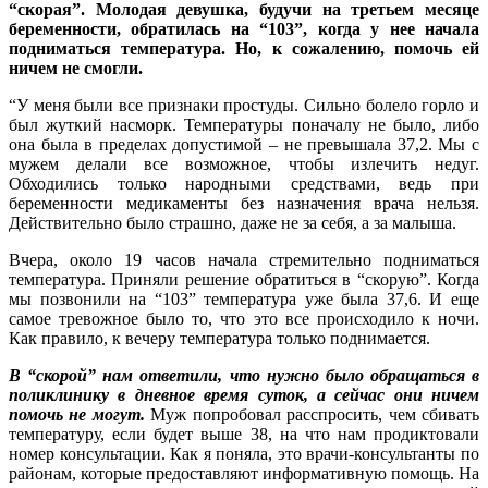
“скорая”. Молодая девушка, будучи на третьем месяце
беременности, обратилась на “103”, когда у нее начала
подниматься температура. Но, к сожалению, помочь ей
ничем не смогли.
“У меня были все признаки простуды. Сильно болело горло и
был жуткий насморк. Температуры поначалу не было, либо
она была в пределах допустимой – не превышала 37,2. Мы с
мужем делали все возможное, чтобы излечить недуг.
Обходились только народными средствами, ведь при
беременности медикаменты без назначения врача нельзя.
Действительно было страшно, даже не за себя, а за малыша.
Вчера, около 19 часов начала стремительно подниматься
температура. Приняли решение обратиться в “скорую”. Когда
мы позвонили на “103” температура уже была 37,6. И еще
самое тревожное было то, что это все происходило к ночи.
Как правило, к вечеру температура только поднимается.
В “скорой” нам ответили, что нужно было обращаться в
поликлинику в дневное время суток, а сейчас они ничем
помочь не могут.
Муж попробовал расспросить, чем сбивать
температуру, если будет выше 38, на что нам продиктовали
номер консультации. Как я поняла, это врачи-консультанты по
районам, которые предоставляют информативную помощь. На