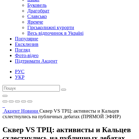
Буковель
Драгобрат
Славсько
Яремче
Гірськолижні курорти
Весь відпочинок в Україні
Популярне
Ексклюзив
Погляд
Фото-відео
Підтримати Акцент
РУС
УКР
Акцент
Новини
Сквер VS ТРЦ: активисты и Кальцев
схлестнулись на публичных дебатах (ПРЯМОЙ ЭФИР)
Сквер VS ТРЦ: активисты и Кальцев
схлестнулись на публичных дебатах