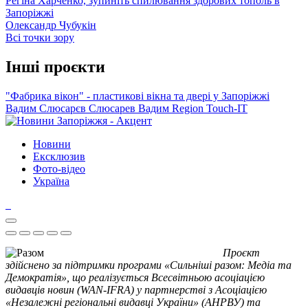
Регіна Харченко, зупиніть спилювання здорових тополь в
Запоріжжі
Олександр Чубукін
Всі точки зору
Інші проєкти
"Фабрика вікон" - пластикові вікна та двері у Запоріжжі
Вадим Слюсарєв
Слюсарев Вадим
Region
Touch-IT
Новини
Ексклюзив
Фото-відео
Україна
Проєкт
здійснено за підтримки програми «Сильніші разом: Медіа та
Демократія», що реалізується Всесвітньою асоціацією
видавців новин (WAN-IFRA) у партнерстві з Асоціацією
«Незалежні регіональні видавці України» (АНРВУ) та