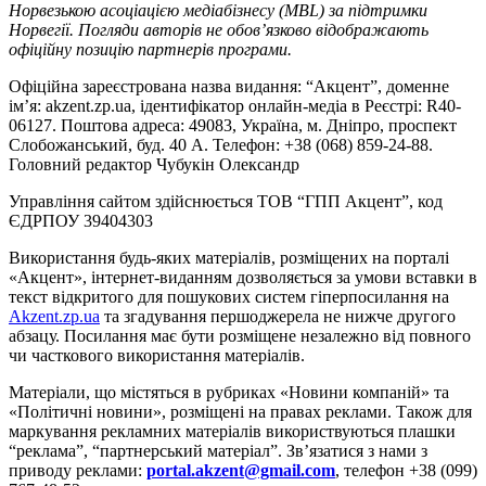
Норвезькою асоціацією медіабізнесу (MBL) за підтримки
Норвегії. Погляди авторів не обов’язково відображають
офіційну позицію партнерів програми.
Офіційна зареєстрована назва видання: “Акцент”, доменне
ім’я: akzent.zp.ua, ідентифікатор онлайн-медіа в Реєстрі: R40-
06127. Поштова адреса: 49083, Україна, м. Дніпро, проспект
Слобожанський, буд. 40 А. Телефон: +38 (068) 859-24-88.
Головний редактор Чубукін Олександр
Управління сайтом здійснюється ТОВ “ГПП Акцент”, код
ЄДРПОУ 39404303
Використання будь-яких матеріалів, розміщених на порталі
«Акцент», інтернет-виданням дозволяється за умови вставки в
текст відкритого для пошукових систем гіперпосилання на
Akzent.zp.ua
та згадування першоджерела не нижче другого
абзацу. Посилання має бути розміщене незалежно від повного
чи часткового використання матеріалів.
Матеріали, що містяться в рубриках «Новини компаній» та
«Політичні новини», розміщені на правах реклами. Також для
маркування рекламних матеріалів використвуються плашки
“реклама”, “партнерський матеріал”. Зв’язатися з нами з
приводу реклами:
portal.akzent@gmail.com
, телефон +38 (099)