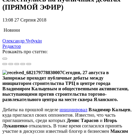
(ПРЯМОЙ ЭФИР)
13:08 27 Серпня 2018
Новини
Олександр Чубукін
Редактор
Розкажіть про статтю:
Сегодня, 27 августа в
Запорожье проходят публичные дебаты между
инициатором строительства ТРЦ в центре города
Владимиром Кальцевым и общественными активистами,
выступающими против строительства торгово-
развлекательного центра на месте сквера Яланского.
Дебаты на прошлой неделе
инициировал
Владимир Кальцев
,
куда пригласил своих оппонентов. Известно, что часть
приглашенных, среди которых
Денис Тарасов
и
Игорь
Лукашенко
отказались. В тоже время согласился принять
участие в дискуссии известный блогер и бизнесмен
Максим