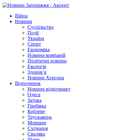
Війна
Новини
Суспільство
Події
Україна
Спорт
Економіка
Новини компаній
Політичні новини
Екологія
Здоров’я
Новини Херсона
Відпочинок
Новини відпочинку
Одеса
Затока
Грибівка
Коблеве
Трускавець
Моршин
Східниця
Свалява
Шаян