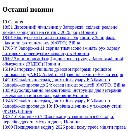
Останні новини
10 Серпня
18:51
Двозонний лічильник у Запоріжжі: скільки реально
можна заощадити на світлі у 2026 році
Новини
18:01
Білоруси, які стали на захист України: у Запоріжжі
відкрили фотовиставку (ФОТО)
Війна
17:05
У Запоріжжі 11 серпня тимчасово змінять рух одразу
чотирьох тролейбусних маршрутів
Новини
16:02
Зміни в організації дорожнього руху у Запоріжжі: нові
обмеження (ВІДЕО)
Новини
15:19
Запоріжжя увійшло до нової програми грошової
допомоги від NRC, Acted та «Право на захист»
Без категорії
14:20
Кількість постраждалих після удару КАБами по
Запоріжжю зросла до 24: серед них двоє дітей (ФОТО)
Війна
13:59
Зуболікування безкоштовно: інструкція для ветеранів,
ветеранок та військовослужбовців
Новини
13:45
Кількість постраждалих після удару КАБами по
Запоріжжю зросла до 18: 10-річна дівчинка у тяжкому стані
(ФОТО)
Війна
13:32
У Запоріжжі 720 мешканців залишилися без води:
перелік адрес та місця підвозу
Новини
13:00
Посвідчення водія у 2026 році: кому треба міняти права