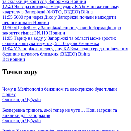
та скільки це коштує у Запоріжжі
Новини
12:40
Як зараз виглядає місце удару КАБом по житловому
кварталу в Запоріжжі (ФОТО, ВІДЕО)
Війна
11:55
5000 грн через Дію: у Запоріжжі почали надходити
перші виплати
Новини
11:50
«Це фейк»: у Запоріжжі спростували інформацію про
закриття гімназії №110
Новини
11:05
Тариф на воду у Запоріжжі та області може зрости:
скільки коштуватимуть 3, 5 і 10 кубів
Економіка
11:04
У Запоріжжі після удару КАБом люди серед понівечених
будинків шукають близьких (ВІДЕО)
Війна
Всі новини
Точки зору
Чому в Мелітополі з бензином та електрикою буде тільки
гірше?
Олександр Чубукін
Безперевна тривога, якої тепер не чути… Нові загрози та
виклики для запоріжців
Олександр Чубукін