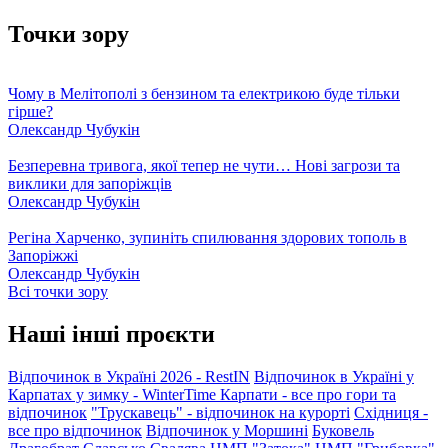
Точки зору
Чому в Мелітополі з бензином та електрикою буде тільки
гірше?
Олександр Чубукін
Безперевна тривога, якої тепер не чути… Нові загрози та
виклики для запоріжців
Олександр Чубукін
Регіна Харченко, зупиніть спилювання здорових тополь в
Запоріжжі
Олександр Чубукін
Всі точки зору
Наші інші проєкти
Відпочинок в Україні 2026 - RestIN
Відпочинок в Україні у
Карпатах у зимку - WinterTime
Карпати - все про гори та
відпочинок
"Трускавець" - відпочинок на курорті
Східниця -
все про відпочинок
Відпочинок у Моршині
Буковель