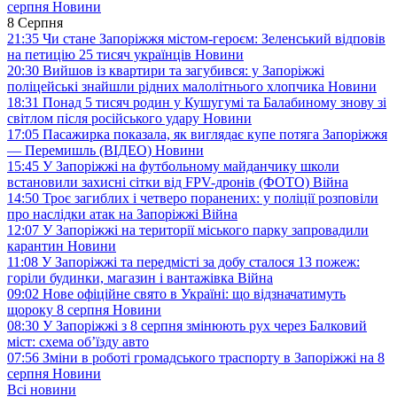
серпня
Новини
8 Серпня
21:35
Чи стане Запоріжжя містом-героєм: Зеленський відповів
на петицію 25 тисяч українців
Новини
20:30
Вийшов із квартири та загубився: у Запоріжжі
поліцейські знайшли рідних малолітнього хлопчика
Новини
18:31
Понад 5 тисяч родин у Кушугумі та Балабиному знову зі
світлом після російського удару
Новини
17:05
Пасажирка показала, як виглядає купе потяга Запоріжжя
— Перемишль (ВІДЕО)
Новини
15:45
У Запоріжжі на футбольному майданчику школи
встановили захисні сітки від FPV-дронів (ФОТО)
Війна
14:50
Троє загиблих і четверо поранених: у поліції розповіли
про наслідки атак на Запоріжжі
Війна
12:07
У Запоріжжі на території міського парку запровадили
карантин
Новини
11:08
У Запоріжжі та передмісті за добу сталося 13 пожеж:
горіли будинки, магазин і вантажівка
Війна
09:02
Нове офіційне свято в Україні: що відзначатимуть
щороку 8 серпня
Новини
08:30
У Запоріжжі з 8 серпня змінюють рух через Балковий
міст: схема об’їзду
авто
07:56
Зміни в роботі громадського траспорту в Запоріжжі на 8
серпня
Новини
Всі новини