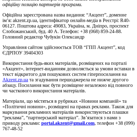
офіційну позицію партнерів програми.
Офіційна зареєстрована назва видання: “Акцент”, доменне
ім’я: akzent.zp.ua, ідентифікатор онлайн-медіа в Реєстрі: R40-
06127. Поштова адреса: 49083, Україна, м. Дніпро, проспект
Слобожанський, буд. 40 А. Телефон: +38 (068) 859-24-88.
Головний редактор Чубукін Олександр
Управління сайтом здійснюється ТОВ “ГПП Акцент”, код
ЄДРПОУ 39404303
Використання будь-яких матеріалів, розміщених на порталі
«Акцент», інтернет-виданням дозволяється за умови вставки в
текст відкритого для пошукових систем гіперпосилання на
Akzent.zp.ua
та згадування першоджерела не нижче другого
абзацу. Посилання має бути розміщене незалежно від повного
чи часткового використання матеріалів.
Матеріали, що містяться в рубриках «Новини компаній» та
«Політичні новини», розміщені на правах реклами. Також для
маркування рекламних матеріалів використвуються плашки
“реклама”, “партнерський матеріал”. Зв’язатися з нами з
приводу реклами:
portal.akzent@gmail.com
, телефон +38 (099)
767-48-52