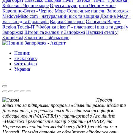
Драгобрат
Славсько
Свалява
НМП "Затока"
НМП "Грибовка"
Коблево - Черное море
Одесса - курорт на Черном море
Каролино-Бугаз - Черное Море
Солнечные панели Запорожья
MedoveMisto.com - натуральний віск та вощина
Долина Меду -
магазин для бджолярів
Вадим Слюсарєв
Слюсарев Вадим
Region
Touch-IT
"Фабрика вікон" - пластикові вікна та двері у
Запоріжжі
Штори та жалюзі у Запоріжжі
Натяжні стелі у
Запоріжжі
Захисник - військторг
Новини
Ексклюзив
Фото-відео
Україна
Проєкт
здійснено за підтримки програми «Сильніші разом: Медіа та
Демократія», що реалізується Всесвітньою асоціацією
видавців новин (WAN-IFRA) у партнерстві з Асоціацією
«Незалежні регіональні видавці України» (АНРВУ) та
Норвезькою асоціацією медіабізнесу (MBL) за підтримки
Норвегії. Погляди авторів не обов’язково відображають