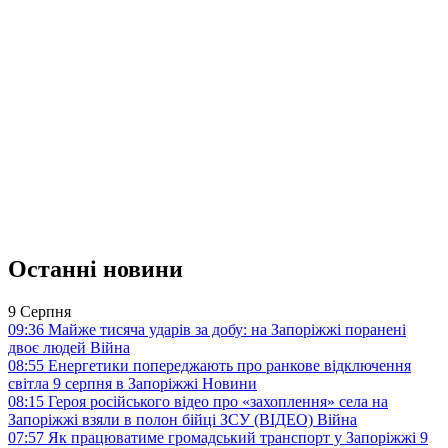
Останні новини
9 Серпня
09:36
Майже тисяча ударів за добу: на Запоріжжі поранені
двоє людей
Війна
08:55
Енергетики попереджають про ранкове відключення
світла 9 серпня в Запоріжжі
Новини
08:15
Героя російського відео про «захоплення» села на
Запоріжжі взяли в полон бійці ЗСУ (ВІДЕО)
Війна
07:57
Як працюватиме громадський транспорт у Запоріжжі 9