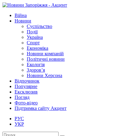
Війна
Новини
Суспільство
Події
Україна
Спорт
Економіка
Новини компаній
Політичні новини
Екологія
Здоров’я
Новини Херсона
Відпочинок
Популярне
Ексклюзив
Погляд
Фото-відео
Підтримка сайту Акцент
РУС
УКР