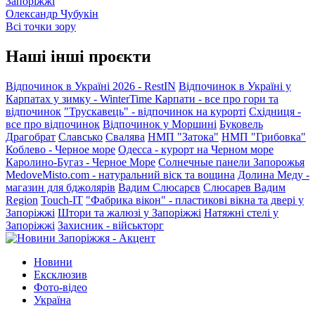
Запоріжжі
Олександр Чубукін
Всі точки зору
Наші інші проєкти
Відпочинок в Україні 2026 - RestIN
Відпочинок в Україні у
Карпатах у зимку - WinterTime
Карпати - все про гори та
відпочинок
"Трускавець" - відпочинок на курорті
Східниця -
все про відпочинок
Відпочинок у Моршині
Буковель
Драгобрат
Славсько
Свалява
НМП "Затока"
НМП "Грибовка"
Коблево - Черное море
Одесса - курорт на Черном море
Каролино-Бугаз - Черное Море
Солнечные панели Запорожья
MedoveMisto.com - натуральний віск та вощина
Долина Меду -
магазин для бджолярів
Вадим Слюсарєв
Слюсарев Вадим
Region
Touch-IT
"Фабрика вікон" - пластикові вікна та двері у
Запоріжжі
Штори та жалюзі у Запоріжжі
Натяжні стелі у
Запоріжжі
Захисник - військторг
Новини
Ексклюзив
Фото-відео
Україна