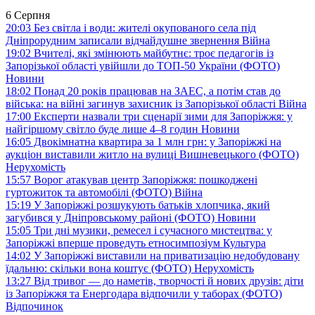
6 Серпня
20:03
Без світла і води: жителі окупованого села під
Дніпрорудним записали відчайдушне звернення
Війна
19:02
Вчителі, які змінюють майбутнє: троє педагогів із
Запорізької області увійшли до ТОП-50 України (ФОТО)
Новини
18:02
Понад 20 років працював на ЗАЕС, а потім став до
війська: на війні загинув захисник із Запорізької області
Війна
17:00
Експерти назвали три сценарії зими для Запоріжжя: у
найгіршому світло буде лише 4–8 годин
Новини
16:05
Двокімнатна квартира за 1 млн грн: у Запоріжжі на
аукціон виставили житло на вулиці Вишневецького (ФОТО)
Нерухомість
15:57
Ворог атакував центр Запоріжжя: пошкоджені
гуртожиток та автомобілі (ФОТО)
Війна
15:19
У Запоріжжі розшукують батьків хлопчика, який
загубився у Дніпровському районі (ФОТО)
Новини
15:05
Три дні музики, ремесел і сучасного мистецтва: у
Запоріжжі вперше проведуть етносимпозіум
Культура
14:02
У Запоріжжі виставили на приватизацію недобудовану
їдальню: скільки вона коштує (ФОТО)
Нерухомість
13:27
Від тривог — до наметів, творчості й нових друзів: діти
із Запоріжжя та Енергодара відпочили у таборах (ФОТО)
Відпочинок