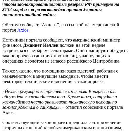
чтобы заблокировать золотые резервы РФ примерно на
$132 млрд из-за развязавшейся против Украины
полномасштабной войны,
Об этом сообщает “Акцент”, со ссылкой на американский
портал
Axios.
Источники портала сообщают, что американский министр
финансов
Джаннет Йеллен
должен на этой неделе
встретиться с четырьмя сенаторами. Они планируют обсудить
законопроект о санкциях против лиц, участвующих в
операциях с золотом из запасов российского Центробанка.
Также указано, что помощники законодателей работали с
казначейством в минувшие выходные, чтобы внести
некоторые технические изменения в законопроект.
«Йеллен регулярно встречается с членами Конгресса для
обсуждения законодательства. Кроме того, сотрудники
казначейства часто оказывают техническую помощь по
законопроектам о санкциях»,
– отметил собеседник портала
Axios.
Соответствующий законопроект предполагает применение
вторичных санкций к любым американским организациям,