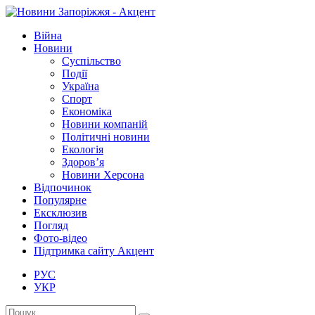
Війна
Новини
Суспільство
Події
Україна
Спорт
Економіка
Новини компаній
Політичні новини
Екологія
Здоров’я
Новини Херсона
Відпочинок
Популярне
Ексклюзив
Погляд
Фото-відео
Підтримка сайту Акцент
РУС
УКР