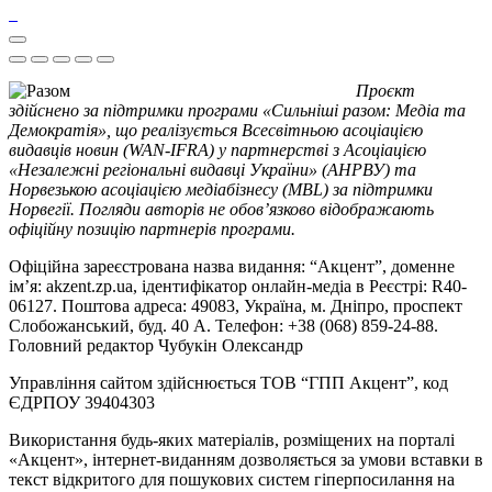
Проєкт
здійснено за підтримки програми «Сильніші разом: Медіа та
Демократія», що реалізується Всесвітньою асоціацією
видавців новин (WAN-IFRA) у партнерстві з Асоціацією
«Незалежні регіональні видавці України» (АНРВУ) та
Норвезькою асоціацією медіабізнесу (MBL) за підтримки
Норвегії. Погляди авторів не обов’язково відображають
офіційну позицію партнерів програми.
Офіційна зареєстрована назва видання: “Акцент”, доменне
ім’я: akzent.zp.ua, ідентифікатор онлайн-медіа в Реєстрі: R40-
06127. Поштова адреса: 49083, Україна, м. Дніпро, проспект
Слобожанський, буд. 40 А. Телефон: +38 (068) 859-24-88.
Головний редактор Чубукін Олександр
Управління сайтом здійснюється ТОВ “ГПП Акцент”, код
ЄДРПОУ 39404303
Використання будь-яких матеріалів, розміщених на порталі
«Акцент», інтернет-виданням дозволяється за умови вставки в
текст відкритого для пошукових систем гіперпосилання на