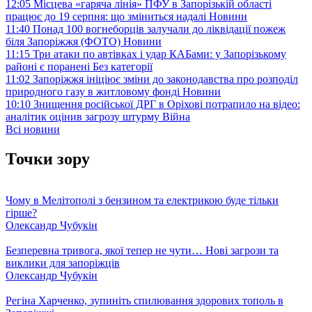
12:05
Місцева «гаряча лінія» ПФУ в Запорізькій області
працює до 19 серпня: що зміниться надалі
Новини
11:40
Понад 100 вогнеборців залучали до ліквідації пожеж
біля Запоріжжя (ФОТО)
Новини
11:15
Три атаки по автівках і удар КАБами: у Запорізькому
районі є поранені
Без категорії
11:02
Запоріжжя ініціює зміни до законодавства про розподіл
природного газу в житловому фонді
Новини
10:10
Знищення російської ДРГ в Оріхові потрапило на відео:
аналітик оцінив загрозу штурму
Війна
Всі новини
Точки зору
Чому в Мелітополі з бензином та електрикою буде тільки
гірше?
Олександр Чубукін
Безперевна тривога, якої тепер не чути… Нові загрози та
виклики для запоріжців
Олександр Чубукін
Регіна Харченко, зупиніть спилювання здорових тополь в