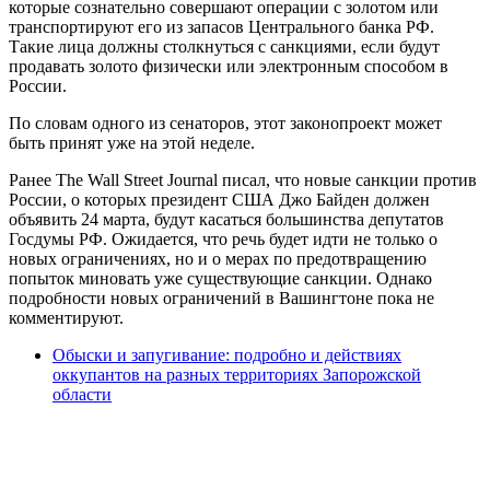
которые сознательно совершают операции с золотом или
транспортируют его из запасов Центрального банка РФ.
Такие лица должны столкнуться с санкциями, если будут
продавать золото физически или электронным способом в
России.
По словам одного из сенаторов, этот законопроект может
быть принят уже на этой неделе.
Ранее The Wall Street Journal писал, что новые санкции против
России, о которых президент США Джо Байден должен
объявить 24 марта, будут касаться большинства депутатов
Госдумы РФ. Ожидается, что речь будет идти не только о
новых ограничениях, но и о мерах по предотвращению
попыток миновать уже существующие санкции. Однако
подробности новых ограничений в Вашингтоне пока не
комментируют.
Обыски и запугивание: подробно и действиях
оккупантов на разных территориях Запорожской
области