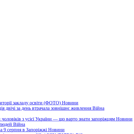
иторії закладу освіти (ФОТО)
Новини
ія двічі за день втрачала зовнішнє живлення
Війна
 чоловіків з усієї України — що варто знати запоріжцям
Новини
 людей
Війна
а 9 серпня в Запоріжжі
Новини