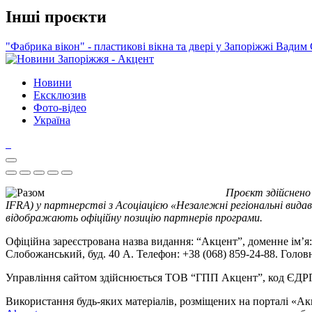
Інші проєкти
"Фабрика вікон" - пластикові вікна та двері у Запоріжжі
Вадим 
Новини
Ексклюзив
Фото-відео
Україна
Проєкт здійснено
IFRA) у партнерстві з Асоціацією «Незалежні регіональні видав
відображають офіційну позицію партнерів програми.
Офіційна зареєстрована назва видання: “Акцент”, доменне ім’я: 
Слобожанський, буд. 40 А. Телефон: +38 (068) 859-24-88. Голо
Управління сайтом здійснюється ТОВ “ГПП Акцент”, код ЄД
Використання будь-яких матеріалів, розміщених на порталі «Ак