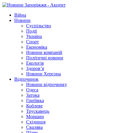
Війна
Новини
Суспільство
Події
Україна
Спорт
Економіка
Новини компаній
Політичні новини
Екологія
Здоров’я
Новини Херсона
Відпочинок
Новини відпочинку
Одеса
Затока
Грибівка
Коблеве
Трускавець
Моршин
Східниця
Свалява
Шаян