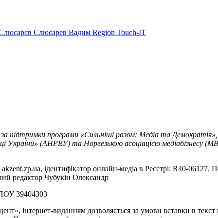
Слюсарєв
Слюсарев Вадим
Region
Touch-IT
 за підтримки програми «Сильніші разом: Медіа та Демократія»,
ці України» (АНРВУ) та Норвезькою асоціацією медіабізнесу (MBL
akzent.zp.ua, ідентифікатор онлайн-медіа в Реєстрі: R40-06127. П
вний редактор Чубукін Олександр
РПОУ 39404303
цент», інтернет-виданням дозволяється за умови вставки в текс