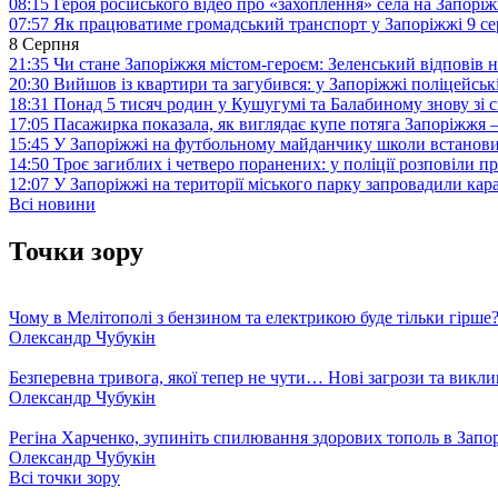
08:15
Героя російського відео про «захоплення» села на Запорі
07:57
Як працюватиме громадський транспорт у Запоріжжі 9 с
8 Серпня
21:35
Чи стане Запоріжжя містом-героєм: Зеленський відповів н
20:30
Вийшов із квартири та загубився: у Запоріжжі поліцейсь
18:31
Понад 5 тисяч родин у Кушугумі та Балабиному знову зі с
17:05
Пасажирка показала, як виглядає купе потяга Запоріжж
15:45
У Запоріжжі на футбольному майданчику школи встанови
14:50
Троє загиблих і четверо поранених: у поліції розповіли п
12:07
У Запоріжжі на території міського парку запровадили ка
Всі новини
Точки зору
Чому в Мелітополі з бензином та електрикою буде тільки гірше
Олександр Чубукін
Безперевна тривога, якої тепер не чути… Нові загрози та викли
Олександр Чубукін
Регіна Харченко, зупиніть спилювання здорових тополь в Запо
Олександр Чубукін
Всі точки зору