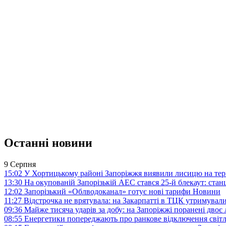
Останні новини
9 Серпня
15:02
У Хортицькому районі Запоріжжя виявили лисицю на тер
13:30
На окупованій Запорізькій АЕС стався 25-й блекаут: станц
12:02
Запорізький «Облводоканал» готує нові тарифи
Новини
11:27
Відстрочка не врятувала: на Закарпатті в ТЦК утримували
09:36
Майже тисяча ударів за добу: на Запоріжжі поранені двоє
08:55
Енергетики попереджають про ранкове відключення світл