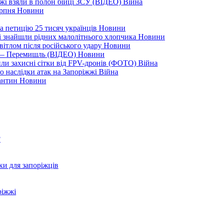
жжі взяли в полон бійці ЗСУ (ВІДЕО)
Війна
ерпня
Новини
а петицію 25 тисяч українців
Новини
кі знайшли рідних малолітнього хлопчика
Новини
вітлом після російського удару
Новини
я — Перемишль (ВІДЕО)
Новини
ли захисні сітки від FPV-дронів (ФОТО)
Війна
ро наслідки атак на Запоріжжі
Війна
рантин
Новини
?
ки для запоріжців
ріжжі