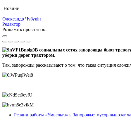
Новини
Олександр Чубукін
Редактор
Розкажіть про статтю:
В социальных сетях запорожцы бьют тревогу
уборки дорог трактором.
Так, запорожцы рассказывают о том, что такая ситуация сложи
Реалии работы «Умвельта» в Запорожье: мусор вывозят 