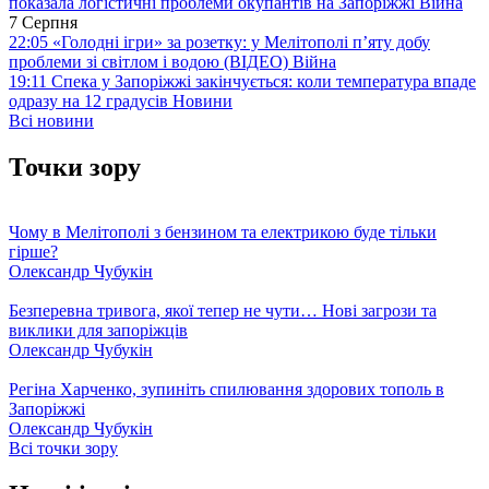
показала логістичні проблеми окупантів на Запоріжжі
Війна
7 Серпня
22:05
«Голодні ігри» за розетку: у Мелітополі п’яту добу
проблеми зі світлом і водою (ВІДЕО)
Війна
19:11
Спека у Запоріжжі закінчується: коли температура впаде
одразу на 12 градусів
Новини
Всі новини
Точки зору
Чому в Мелітополі з бензином та електрикою буде тільки
гірше?
Олександр Чубукін
Безперевна тривога, якої тепер не чути… Нові загрози та
виклики для запоріжців
Олександр Чубукін
Регіна Харченко, зупиніть спилювання здорових тополь в
Запоріжжі
Олександр Чубукін
Всі точки зору