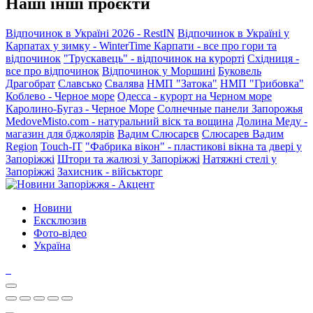
Наші інші проєкти
Відпочинок в Україні 2026 - RestIN
Відпочинок в Україні у
Карпатах у зимку - WinterTime
Карпати - все про гори та
відпочинок
"Трускавець" - відпочинок на курорті
Східниця -
все про відпочинок
Відпочинок у Моршині
Буковель
Драгобрат
Славсько
Свалява
НМП "Затока"
НМП "Грибовка"
Коблево - Черное море
Одесса - курорт на Черном море
Каролино-Бугаз - Черное Море
Солнечные панели Запорожья
MedoveMisto.com - натуральний віск та вощина
Долина Меду -
магазин для бджолярів
Вадим Слюсарєв
Слюсарев Вадим
Region
Touch-IT
"Фабрика вікон" - пластикові вікна та двері у
Запоріжжі
Штори та жалюзі у Запоріжжі
Натяжні стелі у
Запоріжжі
Захисник - військторг
Новини
Ексклюзив
Фото-відео
Україна