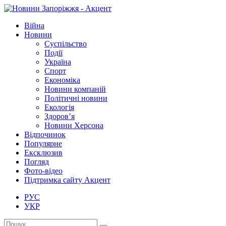
Війна
Новини
Суспільство
Події
Україна
Спорт
Економіка
Новини компаній
Політичні новини
Екологія
Здоров’я
Новини Херсона
Відпочинок
Популярне
Ексклюзив
Погляд
Фото-відео
Підтримка сайту Акцент
РУС
УКР