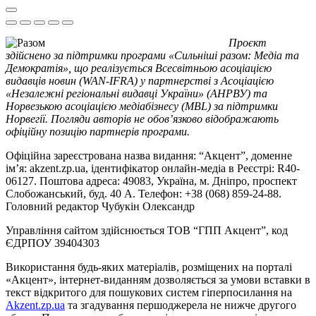
Проєкт
здійснено за підтримки програми «Сильніші разом: Медіа та
Демократія», що реалізується Всесвітньою асоціацією
видавців новин (WAN-IFRA) у партнерстві з Асоціацією
«Незалежні регіональні видавці України» (АНРВУ) та
Норвезькою асоціацією медіабізнесу (MBL) за підтримки
Норвегії. Погляди авторів не обов’язково відображають
офіційну позицію партнерів програми.
Офіційна зареєстрована назва видання: “Акцент”, доменне
ім’я: akzent.zp.ua, ідентифікатор онлайн-медіа в Реєстрі: R40-
06127. Поштова адреса: 49083, Україна, м. Дніпро, проспект
Слобожанський, буд. 40 А. Телефон: +38 (068) 859-24-88.
Головний редактор Чубукін Олександр
Управління сайтом здійснюється ТОВ “ГПП Акцент”, код
ЄДРПОУ 39404303
Використання будь-яких матеріалів, розміщених на порталі
«Акцент», інтернет-виданням дозволяється за умови вставки в
текст відкритого для пошукових систем гіперпосилання на
Akzent.zp.ua
та згадування першоджерела не нижче другого