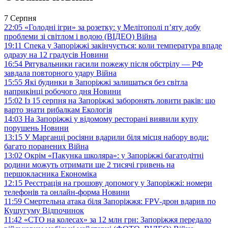
7 Серпня
22:05
«Голодні ігри» за розетку: у Мелітополі п’яту добу
проблеми зі світлом і водою (ВІДЕО)
Війна
19:11
Спека у Запоріжжі закінчується: коли температура впаде
одразу на 12 градусів
Новини
16:54
Рятувальники гасили пожежу після обстрілу — РФ
завдала повторного удару
Війна
15:55
Які будинки в Запоріжжі залишаться без світла
наприкінці робочого дня
Новини
15:02
Із 15 серпня на Запоріжжі заборонять ловити раків: що
варто знати рибалкам
Екологія
14:03
На Запоріжжі у відомому ресторані виявили купу
порушень
Новини
13:15
У Марганці росіяни вдарили біля місця набору води:
багато поранених
Війна
13:02
Окрім «Пакунка школяра»: у Запоріжжі багатодітні
родини можуть отримати ще 2 тисячі гривень на
першокласника
Економіка
12:15
Реєстрація на грошову допомогу у Запоріжжі: номери
телефонів та онлайн-форма
Новини
11:59
Смертельна атака біля Запоріжжя: FPV-дрон вдарив по
Кушугуму
Відпочинок
11:42
«СТО на колесах» за 12 млн грн: Запоріжжя передало