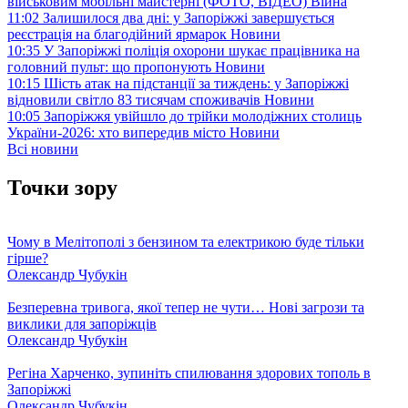
військовим мобільні майстерні (ФОТО, ВІДЕО)
Війна
11:02
Залишилося два дні: у Запоріжжі завершується
реєстрація на благодійний ярмарок
Новини
10:35
У Запоріжжі поліція охорони шукає працівника на
головний пульт: що пропонують
Новини
10:15
Шість атак на підстанції за тиждень: у Запоріжжі
відновили світло 83 тисячам споживачів
Новини
10:05
Запоріжжя увійшло до трійки молодіжних столиць
України-2026: хто випередив місто
Новини
Всі новини
Точки зору
Чому в Мелітополі з бензином та електрикою буде тільки
гірше?
Олександр Чубукін
Безперевна тривога, якої тепер не чути… Нові загрози та
виклики для запоріжців
Олександр Чубукін
Регіна Харченко, зупиніть спилювання здорових тополь в
Запоріжжі
Олександр Чубукін