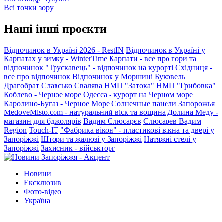
Всі точки зору
Наші інші проєкти
Відпочинок в Україні 2026 - RestIN
Відпочинок в Україні у
Карпатах у зимку - WinterTime
Карпати - все про гори та
відпочинок
"Трускавець" - відпочинок на курорті
Східниця -
все про відпочинок
Відпочинок у Моршині
Буковель
Драгобрат
Славсько
Свалява
НМП "Затока"
НМП "Грибовка"
Коблево - Черное море
Одесса - курорт на Черном море
Каролино-Бугаз - Черное Море
Солнечные панели Запорожья
MedoveMisto.com - натуральний віск та вощина
Долина Меду -
магазин для бджолярів
Вадим Слюсарєв
Слюсарев Вадим
Region
Touch-IT
"Фабрика вікон" - пластикові вікна та двері у
Запоріжжі
Штори та жалюзі у Запоріжжі
Натяжні стелі у
Запоріжжі
Захисник - військторг
Новини
Ексклюзив
Фото-відео
Україна