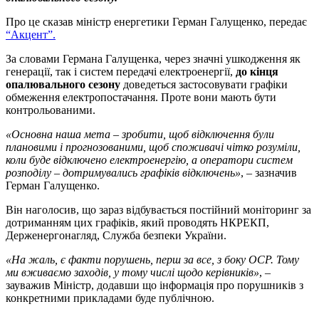
Про це сказав міністр енергетики Герман Галущенко, передає
“Акцент”.
За словами Германа Галущенка, через значні ушкодження як
генерації, так і систем передачі електроенергії,
до кінця
опалювального сезону
доведеться застосовувати графіки
обмеження електропостачання. Проте вони мають бути
контрольованими.
«Основна наша мета – зробити, щоб відключення були
плановими і прогнозованими, щоб споживачі чітко розуміли,
коли буде відключено електроенергію, а оператори систем
розподілу – дотримувались графіків відключень»
, – зазначив
Герман Галущенко.
Він наголосив, що зараз відбувається постійний моніторинг за
дотриманням цих графіків, який проводять НКРЕКП,
Держенергонагляд, Служба безпеки України.
«На жаль, є факти порушень, перш за все, з боку ОСР. Тому
ми вживаємо заходів, у тому числі щодо керівників»
, –
зауважив Міністр, додавши що інформація про порушників з
конкретними прикладами буде публічною.