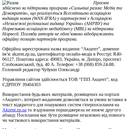
Проєкт
здійснено за підтримки програми «Сильніші разом: Медіа та
Демократія», що реалізується Всесвітньою асоціацією
видавців новин (WAN-IFRA) у партнерстві з Асоціацією
«Незалежні регіональні видавці України» (АНРВУ) та
Норвезькою асоціацією медіабізнесу (MBL) за підтримки
Норвегії. Погляди авторів не обов’язково відображають
офіційну позицію партнерів програми.
Офіційна зареєстрована назва видання: “Акцент”, доменне
ім’я: akzent.zp.ua, ідентифікатор онлайн-медіа в Реєстрі: R40-
06127. Поштова адреса: 49083, Україна, м. Дніпро, проспект
Слобожанський, буд. 40 А. Телефон: +38 (068) 859-24-88.
Головний редактор Чубукін Олександр
Управління сайтом здійснюється ТОВ “ГПП Акцент”, код
ЄДРПОУ 39404303
Використання будь-яких матеріалів, розміщених на порталі
«Акцент», інтернет-виданням дозволяється за умови вставки в
текст відкритого для пошукових систем гіперпосилання на
Akzent.zp.ua
та згадування першоджерела не нижче другого
абзацу. Посилання має бути розміщене незалежно від повного
чи часткового використання матеріалів.