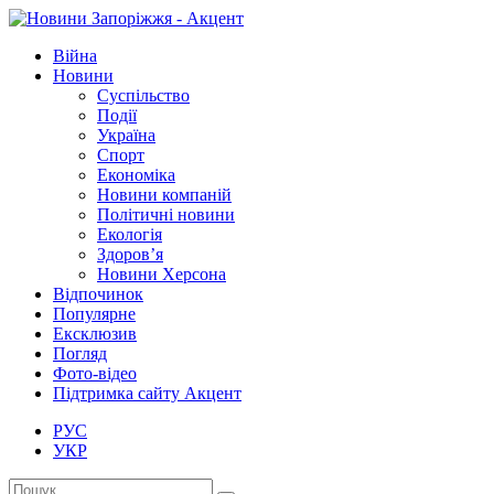
Війна
Новини
Суспільство
Події
Україна
Спорт
Економіка
Новини компаній
Політичні новини
Екологія
Здоров’я
Новини Херсона
Відпочинок
Популярне
Ексклюзив
Погляд
Фото-відео
Підтримка сайту Акцент
РУС
УКР