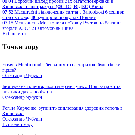
08:04
Ворожий шахед пробив дах багатоповерхівки в
Запоріжжі: є постраждалі (ФОТО, ВІДЕО)
Війна
07:52
Масштабні відключення світла у Запоріжжі 6 серпня:
список понад 80 вулиць та провулків
Новини
07:15
Мешканець Мелітополя поїхав у Ростов по бензин:
згоріли АЗС і 21 автомобіль
Війна
Всі новини
Точки зору
Чому в Мелітополі з бензином та електрикою буде тільки
гірше?
Олександр Чубукін
Безперевна тривога, якої тепер не чути… Нові загрози та
виклики для запоріжців
Олександр Чубукін
Регіна Харченко, зупиніть спилювання здорових тополь в
Запоріжжі
Олександр Чубукін
Всі точки зору