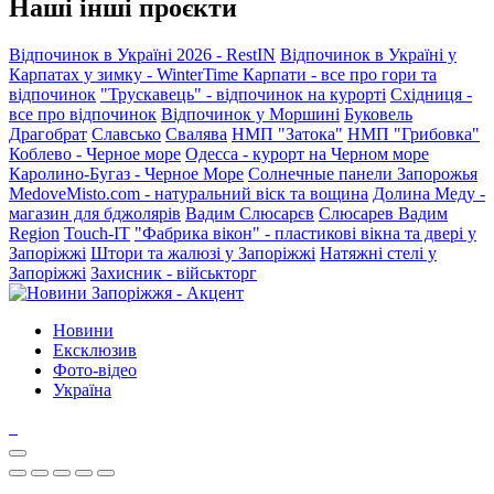
Наші інші проєкти
Відпочинок в Україні 2026 - RestIN
Відпочинок в Україні у
Карпатах у зимку - WinterTime
Карпати - все про гори та
відпочинок
"Трускавець" - відпочинок на курорті
Східниця -
все про відпочинок
Відпочинок у Моршині
Буковель
Драгобрат
Славсько
Свалява
НМП "Затока"
НМП "Грибовка"
Коблево - Черное море
Одесса - курорт на Черном море
Каролино-Бугаз - Черное Море
Солнечные панели Запорожья
MedoveMisto.com - натуральний віск та вощина
Долина Меду -
магазин для бджолярів
Вадим Слюсарєв
Слюсарев Вадим
Region
Touch-IT
"Фабрика вікон" - пластикові вікна та двері у
Запоріжжі
Штори та жалюзі у Запоріжжі
Натяжні стелі у
Запоріжжі
Захисник - військторг
Новини
Ексклюзив
Фото-відео
Україна