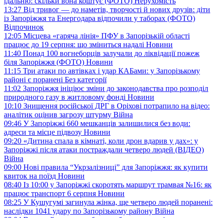
їдальню: скільки вона коштує (ФОТО)
Нерухомість
13:27
Від тривог — до наметів, творчості й нових друзів: діти
із Запоріжжя та Енергодара відпочили у таборах (ФОТО)
Відпочинок
12:05
Місцева «гаряча лінія» ПФУ в Запорізькій області
працює до 19 серпня: що зміниться надалі
Новини
11:40
Понад 100 вогнеборців залучали до ліквідації пожеж
біля Запоріжжя (ФОТО)
Новини
11:15
Три атаки по автівках і удар КАБами: у Запорізькому
районі є поранені
Без категорії
11:02
Запоріжжя ініціює зміни до законодавства про розподіл
природного газу в житловому фонді
Новини
10:10
Знищення російської ДРГ в Оріхові потрапило на відео:
аналітик оцінив загрозу штурму
Війна
09:46
У Запоріжжі 660 мешканців залишилися без води:
адреси та місце підвозу
Новини
09:20
«Дитина спала в кімнаті, коли дрон вдарив у дах»: у
Запоріжжі після атаки постраждали четверо людей (ВІДЕО)
Війна
09:00
Нові правила “Укрзалізниці” для Запоріжжя: як купити
квиток на поїзд
Новини
08:40
Із 10:00 у Запоріжжі скоротять маршрут трамвая №16: як
працює транспорт 6 серпня
Новини
08:25
У Кушугумі загинула жінка, ще четверо людей поранені:
наслідки 1041 удару по Запорізькому району
Війна