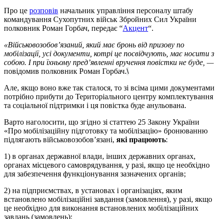
Про це
розповів
начальник управління персоналу штабу
командування Сухопутних військ Збройних Сил України
полковник Роман Горбач, передає “
Акцент
“.
«Військовозобов’язаний, який має бронь від призову по
мобілізації, усі документи, котрі це посвідчують, має носити з
собою. І при їхньому пред’явленні вручення повістки не буде, —
повідомив полковник Роман Горбач.
\
Але, якщо воно вже так сталося, то зі всіма цими документами
потрібно прибути до Територіального центру комплектування
та соціальної підтримки і ця повістка буде анульована.
Варто наголосити, що згідно зі статтею 25 Закону України
«Про мобілізаційну підготовку та мобілізацію» бронюванню
підлягають військовозобов’язані,
які працюють
:
1) в органах державної влади, інших державних органах,
органах місцевого самоврядування, у разі, якщо це необхідно
для забезпечення функціонування зазначених органів;
2) на підприємствах, в установах і організаціях, яким
встановлено мобілізаційні завдання (замовлення), у разі, якщо
це необхідно для виконання встановлених мобілізаційних
завдань (замовлень);