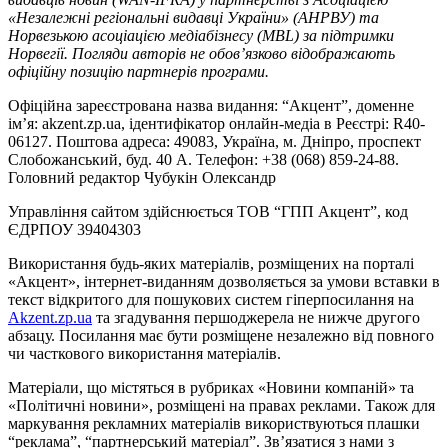
«Незалежні регіональні видавці України» (АНРВУ) та
Норвезькою асоціацією медіабізнесу (MBL) за підтримки
Норвегії. Погляди авторів не обов’язково відображають
офіційну позицію партнерів програми.
Офіційна зареєстрована назва видання: “Акцент”, доменне
ім’я: akzent.zp.ua, ідентифікатор онлайн-медіа в Реєстрі: R40-
06127. Поштова адреса: 49083, Україна, м. Дніпро, проспект
Слобожанський, буд. 40 А. Телефон: +38 (068) 859-24-88.
Головний редактор Чубукін Олександр
Управління сайтом здійснюється ТОВ “ГПП Акцент”, код
ЄДРПОУ 39404303
Використання будь-яких матеріалів, розміщених на порталі
«Акцент», інтернет-виданням дозволяється за умови вставки в
текст відкритого для пошукових систем гіперпосилання на
Akzent.zp.ua
та згадування першоджерела не нижче другого
абзацу. Посилання має бути розміщене незалежно від повного
чи часткового використання матеріалів.
Матеріали, що містяться в рубриках «Новини компаній» та
«Політичні новини», розміщені на правах реклами. Також для
маркування рекламних матеріалів використвуються плашки
“реклама”, “партнерський матеріал”. Зв’язатися з нами з