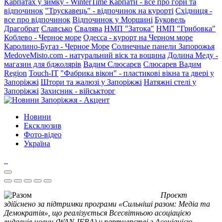
Карпатах у зимку - WinterTime
Карпати - все про гори та
відпочинок
"Трускавець" - відпочинок на курорті
Східниця -
все про відпочинок
Відпочинок у Моршині
Буковель
Драгобрат
Славсько
Свалява
НМП "Затока"
НМП "Грибовка"
Коблево - Черное море
Одесса - курорт на Черном море
Каролино-Бугаз - Черное Море
Солнечные панели Запорожья
MedoveMisto.com - натуральний віск та вощина
Долина Меду -
магазин для бджолярів
Вадим Слюсарєв
Слюсарев Вадим
Region
Touch-IT
"Фабрика вікон" - пластикові вікна та двері у
Запоріжжі
Штори та жалюзі у Запоріжжі
Натяжні стелі у
Запоріжжі
Захисник - військторг
Новини
Ексклюзив
Фото-відео
Україна
Проєкт
здійснено за підтримки програми «Сильніші разом: Медіа та
Демократія», що реалізується Всесвітньою асоціацією
видавців новин (WAN-IFRA) у партнерстві з Асоціацією