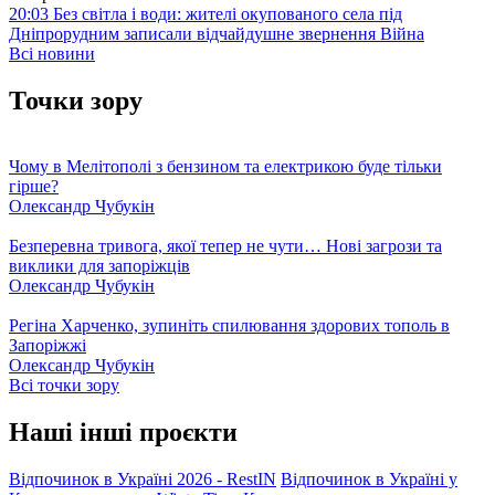
20:03
Без світла і води: жителі окупованого села під
Дніпрорудним записали відчайдушне звернення
Війна
Всі новини
Точки зору
Чому в Мелітополі з бензином та електрикою буде тільки
гірше?
Олександр Чубукін
Безперевна тривога, якої тепер не чути… Нові загрози та
виклики для запоріжців
Олександр Чубукін
Регіна Харченко, зупиніть спилювання здорових тополь в
Запоріжжі
Олександр Чубукін
Всі точки зору
Наші інші проєкти
Відпочинок в Україні 2026 - RestIN
Відпочинок в Україні у