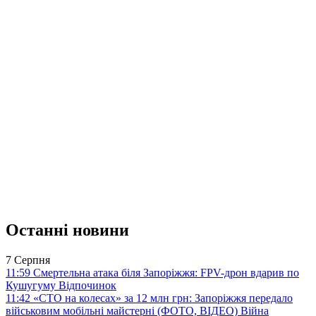
Останні новини
7 Серпня
11:59
Смертельна атака біля Запоріжжя: FPV-дрон вдарив по
Кушугуму
Відпочинок
11:42
«СТО на колесах» за 12 млн грн: Запоріжжя передало
військовим мобільні майстерні (ФОТО, ВІДЕО)
Війна