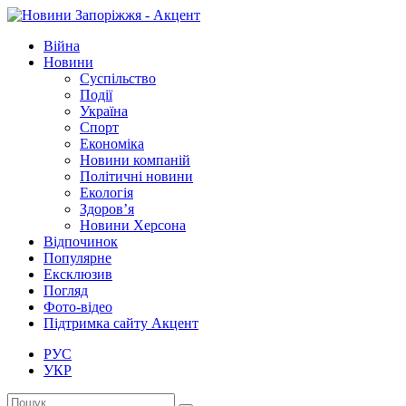
Війна
Новини
Суспільство
Події
Україна
Спорт
Економіка
Новини компаній
Політичні новини
Екологія
Здоров’я
Новини Херсона
Відпочинок
Популярне
Ексклюзив
Погляд
Фото-відео
Підтримка сайту Акцент
РУС
УКР