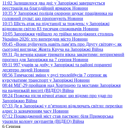
11:02
Залишилося два дні: у Запоріжжі завершується
реєстрація на благодійний ярмарок
Новини
10:35
У Запоріжжі поліція охорони шукає працівника на
головний пульт: що пропонують
Новини
10:15
Шість атак на підстанції за тиждень: у Запоріжжі
відновили світло 83 тисячам споживачів
Новини
10:05
Запоріжжя увійшло до трійки молодіжних столиць
України-2026: хто випередив місто
Новини
09:45
«Вони руйнують навіть пам’ять про Другу світову»: як
сьогодні виглядає Жовта Круча на Запоріжжі
Війна
09:31
До вечора краще тримати вікна закритими: неприємний
прогноз для Запоріжжя на 7 серпня
Новини
09:11
997 ударів за добу: у Запоріжжі та районі поранені
десятеро людей
Новини
08:56
Тимчасові зміни у русі тролейбусів 7 серпня: як
курсуватиме транспорт у Запоріжжі
Новини
08:44
МіГ-29 пройшов над Хортицею та мостами Запоріжжя
на наднизькій висоті (ВІДЕО)
Війна
08:24
Пожежа після нічної атаки: що відомо про удар по
Запоріжжю
Війна
07:33
Де в Запоріжжі у п’ятницю відключать світло: переліки
адрес із зазначенням часу
Новини
07:12
Пошкоджений міст став пасткою: біля Приморська
уразили колону окупантів (ВІДЕО)
Війна
6 Серпня