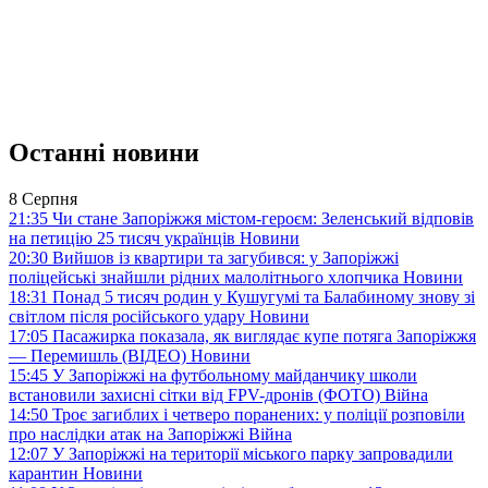
Останні новини
8 Серпня
21:35
Чи стане Запоріжжя містом-героєм: Зеленський відповів
на петицію 25 тисяч українців
Новини
20:30
Вийшов із квартири та загубився: у Запоріжжі
поліцейські знайшли рідних малолітнього хлопчика
Новини
18:31
Понад 5 тисяч родин у Кушугумі та Балабиному знову зі
світлом після російського удару
Новини
17:05
Пасажирка показала, як виглядає купе потяга Запоріжжя
— Перемишль (ВІДЕО)
Новини
15:45
У Запоріжжі на футбольному майданчику школи
встановили захисні сітки від FPV-дронів (ФОТО)
Війна
14:50
Троє загиблих і четверо поранених: у поліції розповіли
про наслідки атак на Запоріжжі
Війна
12:07
У Запоріжжі на території міського парку запровадили
карантин
Новини