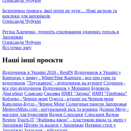
Олександр Чубукін
Безперевна тривога, якої тепер не чути… Нові загрози та
виклики для запоріжців
Олександр Чубукін
Регіна Харченко, зупиніть спилювання здорових тополь в
Запоріжжі
Олександр Чубукін
Всі точки зору
Наші інші проєкти
Відпочинок в Україні 2026 - RestIN
Відпочинок в Україні у
Карпатах у зимку - WinterTime
Карпати - все про гори та
відпочинок
"Трускавець" - відпочинок на курорті
Східниця -
все про відпочинок
Відпочинок у Моршині
Буковель
Драгобрат
Славсько
Свалява
НМП "Затока"
НМП "Грибовка"
Коблево - Черное море
Одесса - курорт на Черном море
Каролино-Бугаз - Черное Море
Солнечные панели Запорожья
MedoveMisto.com - натуральний віск та вощина
Долина Меду -
магазин для бджолярів
Вадим Слюсарєв
Слюсарев Вадим
Region
Touch-IT
"Фабрика вікон" - пластикові вікна та двері у
Запоріжжі
Штори та жалюзі у Запоріжжі
Натяжні стелі у
Запоріжжі
Захисник - військторг