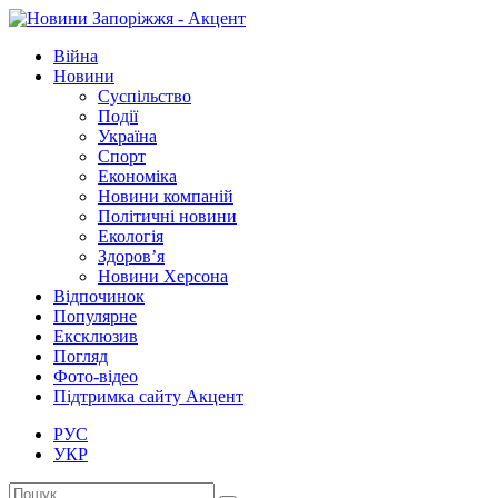
Війна
Новини
Суспільство
Події
Україна
Спорт
Економіка
Новини компаній
Політичні новини
Екологія
Здоров’я
Новини Херсона
Відпочинок
Популярне
Ексклюзив
Погляд
Фото-відео
Підтримка сайту Акцент
РУС
УКР