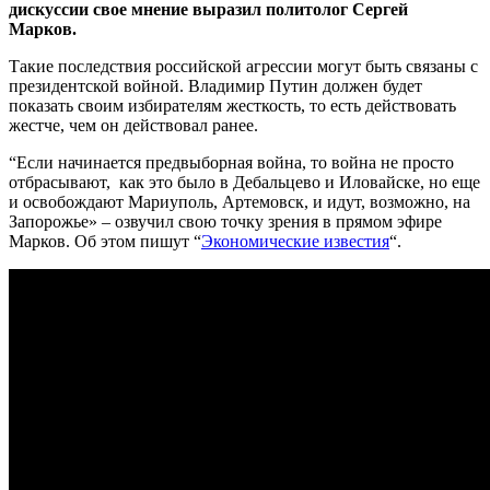
дискуссии свое мнение выразил политолог Сергей
Марков.
Такие последствия российской агрессии могут быть связаны с
президентской войной. Владимир Путин должен будет
показать своим избирателям жесткость, то есть действовать
жестче, чем он действовал ранее.
“Если начинается предвыборная война, то война не просто
отбрасывают, как это было в Дебальцево и Иловайске, но еще
и освобождают Мариуполь, Артемовск, и идут, возможно, на
Запорожье» – озвучил свою точку зрения в прямом эфире
Марков. Об этом пишут “
Экономические известия
“.