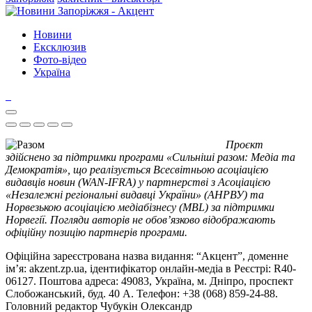
Новини
Ексклюзив
Фото-відео
Україна
Проєкт
здійснено за підтримки програми «Сильніші разом: Медіа та
Демократія», що реалізується Всесвітньою асоціацією
видавців новин (WAN-IFRA) у партнерстві з Асоціацією
«Незалежні регіональні видавці України» (АНРВУ) та
Норвезькою асоціацією медіабізнесу (MBL) за підтримки
Норвегії. Погляди авторів не обов’язково відображають
офіційну позицію партнерів програми.
Офіційна зареєстрована назва видання: “Акцент”, доменне
ім’я: akzent.zp.ua, ідентифікатор онлайн-медіа в Реєстрі: R40-
06127. Поштова адреса: 49083, Україна, м. Дніпро, проспект
Слобожанський, буд. 40 А. Телефон: +38 (068) 859-24-88.
Головний редактор Чубукін Олександр