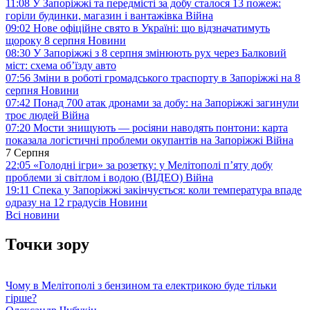
11:08
У Запоріжжі та передмісті за добу сталося 13 пожеж:
горіли будинки, магазин і вантажівка
Війна
09:02
Нове офіційне свято в Україні: що відзначатимуть
щороку 8 серпня
Новини
08:30
У Запоріжжі з 8 серпня змінюють рух через Балковий
міст: схема об’їзду
авто
07:56
Зміни в роботі громадського траспорту в Запоріжжі на 8
серпня
Новини
07:42
Понад 700 атак дронами за добу: на Запоріжжі загинули
троє людей
Війна
07:20
Мости знищують — росіяни наводять понтони: карта
показала логістичні проблеми окупантів на Запоріжжі
Війна
7 Серпня
22:05
«Голодні ігри» за розетку: у Мелітополі п’яту добу
проблеми зі світлом і водою (ВІДЕО)
Війна
19:11
Спека у Запоріжжі закінчується: коли температура впаде
одразу на 12 градусів
Новини
Всі новини
Точки зору
Чому в Мелітополі з бензином та електрикою буде тільки
гірше?