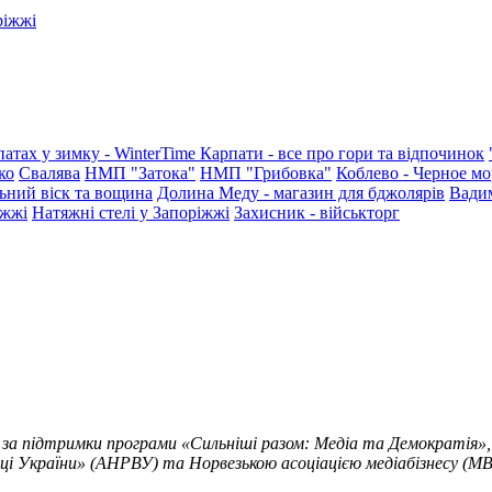
ріжжі
патах у зимку - WinterTime
Карпати - все про гори та відпочинок
ко
Свалява
НМП "Затока"
НМП "Грибовка"
Коблево - Черное мо
ьний віск та вощина
Долина Меду - магазин для бджолярів
Вади
іжжі
Натяжні стелі у Запоріжжі
Захисник - військторг
 за підтримки програми «Сильніші разом: Медіа та Демократія»,
ці України» (АНРВУ) та Норвезькою асоціацією медіабізнесу (MBL