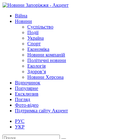
Війна
Новини
Суспільство
Події
Україна
Спорт
Економіка
Новини компаній
Політичні новини
Екологія
Здоров’я
Новини Херсона
Відпочинок
Популярне
Ексклюзив
Погляд
Фото-відео
Підтримка сайту Акцент
РУС
УКР