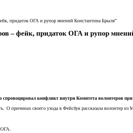
фейк, придаток ОГА и рупор мнений Константина Брыля”
ров – фейк, придаток ОГА и рупор мнен
 спровоцировал конфликт внутри Комитета волонтеров при
ь. О причинах своего ухода в Фейсбук рассказала волонтер из 
 ОГА.