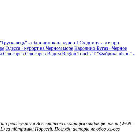
"Трускавець" - відпочинок на курорті
Східниця - все про
ре
Одесса - курорт на Черном море
Каролино-Бугаз - Черное
м Слюсарєв
Слюсарев Вадим
Region
Touch-IT
"Фабрика вікон" -
 що реалізується Всесвітньою асоціацією видавців новин (WAN-
) за підтримки Норвегії. Погляди авторів не обов’язково