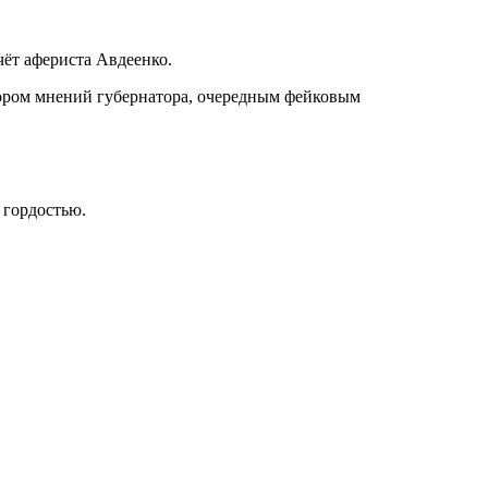
чёт афериста Авдеенко.
пором мнений губернатора, очередным фейковым
 гордостью.