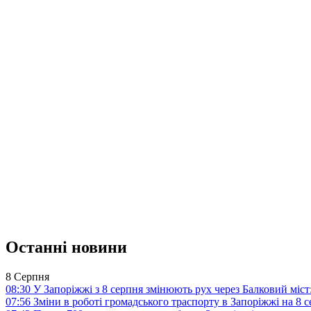
Останні новини
8 Серпня
08:30
У Запоріжжі з 8 серпня змінюють рух через Балковий міст:
07:56
Зміни в роботі громадського траспорту в Запоріжжі на 8 