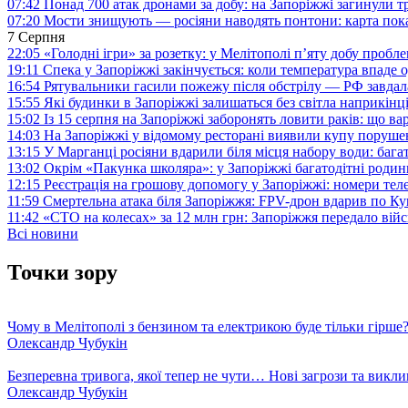
07:42
Понад 700 атак дронами за добу: на Запоріжжі загинули 
07:20
Мости знищують — росіяни наводять понтони: карта пока
7 Серпня
22:05
«Голодні ігри» за розетку: у Мелітополі п’яту добу пробл
19:11
Спека у Запоріжжі закінчується: коли температура впаде о
16:54
Рятувальники гасили пожежу після обстрілу — РФ завдал
15:55
Які будинки в Запоріжжі залишаться без світла наприкінц
15:02
Із 15 серпня на Запоріжжі заборонять ловити раків: що в
14:03
На Запоріжжі у відомому ресторані виявили купу поруш
13:15
У Марганці росіяни вдарили біля місця набору води: баг
13:02
Окрім «Пакунка школяра»: у Запоріжжі багатодітні роди
12:15
Реєстрація на грошову допомогу у Запоріжжі: номери те
11:59
Смертельна атака біля Запоріжжя: FPV-дрон вдарив по 
11:42
«СТО на колесах» за 12 млн грн: Запоріжжя передало ві
Всі новини
Точки зору
Чому в Мелітополі з бензином та електрикою буде тільки гірше
Олександр Чубукін
Безперевна тривога, якої тепер не чути… Нові загрози та викли
Олександр Чубукін