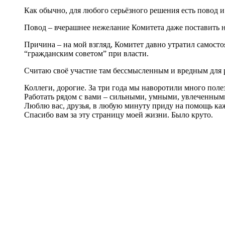
Как обычно, для любого серьёзного решения есть повод и
Повод – вчерашнее нежелание Комитета даже поставить н
Причина – на мой взгляд, Комитет давно утратил самос
“гражданским советом” при власти.
Считаю своё участие там бессмысленным и вредным для 
Коллеги, дорогие. За три года мы наворотили много поле
Работать рядом с вами – сильными, умными, увлеченным
Люблю вас, друзья, в любую минуту приду на помощь каж
Спасибо вам за эту страницу моей жизни. Было круто.