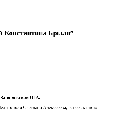
ий Константина Брыля”
 Запорожской ОГА.
Мелитополя Светлана Алекссеева, ранее активно