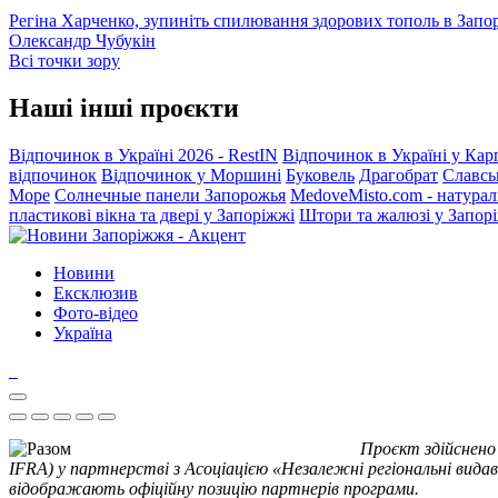
Регіна Харченко, зупиніть спилювання здорових тополь в Запо
Олександр Чубукін
Всі точки зору
Наші інші проєкти
Відпочинок в Україні 2026 - RestIN
Відпочинок в Україні у Кар
відпочинок
Відпочинок у Моршині
Буковель
Драгобрат
Славсь
Море
Солнечные панели Запорожья
MedoveMisto.com - натурал
пластикові вікна та двері у Запоріжжі
Штори та жалюзі у Запор
Новини
Ексклюзив
Фото-відео
Україна
Проєкт здійснено
IFRA) у партнерстві з Асоціацією «Незалежні регіональні видав
відображають офіційну позицію партнерів програми.