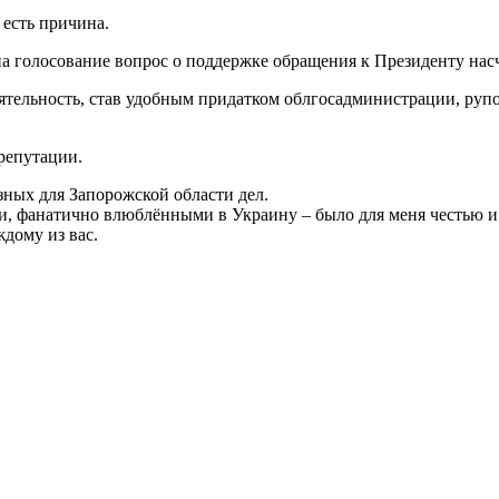
 есть причина.
а голосование вопрос о поддержке обращения к Президенту нас
тоятельность, став удобным придатком облгосадминистрации, ру
репутации.
зных для Запорожской области дел.
и, фанатично влюблёнными в Украину – было для меня честью и
дому из вас.