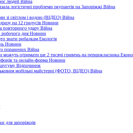
троє людей
Війна
зала логістичні проблеми окупантів на Запоріжжі
Війна
еми зі світлом і водою (ВІДЕО)
Війна
дразу на 12 градусів
Новини
а повторного удару
Війна
і робочого дня
Новини
арто знати рибалкам
Екологія
ень
Новини
ато поранених
Війна
ни можуть отримати ще 2 тисячі гривень на першокласника
Еконо
лефонів та онлайн-форма
Новини
Кушугуму
Відпочинок
йськовим мобільні майстерні (ФОТО, ВІДЕО)
Війна
?
ки для запоріжців