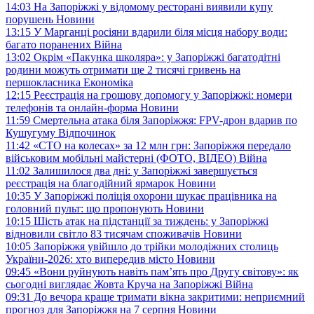
14:03
На Запоріжжі у відомому ресторані виявили купу
порушень
Новини
13:15
У Марганці росіяни вдарили біля місця набору води:
багато поранених
Війна
13:02
Окрім «Пакунка школяра»: у Запоріжжі багатодітні
родини можуть отримати ще 2 тисячі гривень на
першокласника
Економіка
12:15
Реєстрація на грошову допомогу у Запоріжжі: номери
телефонів та онлайн-форма
Новини
11:59
Смертельна атака біля Запоріжжя: FPV-дрон вдарив по
Кушугуму
Відпочинок
11:42
«СТО на колесах» за 12 млн грн: Запоріжжя передало
військовим мобільні майстерні (ФОТО, ВІДЕО)
Війна
11:02
Залишилося два дні: у Запоріжжі завершується
реєстрація на благодійний ярмарок
Новини
10:35
У Запоріжжі поліція охорони шукає працівника на
головний пульт: що пропонують
Новини
10:15
Шість атак на підстанції за тиждень: у Запоріжжі
відновили світло 83 тисячам споживачів
Новини
10:05
Запоріжжя увійшло до трійки молодіжних столиць
України-2026: хто випередив місто
Новини
09:45
«Вони руйнують навіть пам’ять про Другу світову»: як
сьогодні виглядає Жовта Круча на Запоріжжі
Війна
09:31
До вечора краще тримати вікна закритими: неприємний
прогноз для Запоріжжя на 7 серпня
Новини