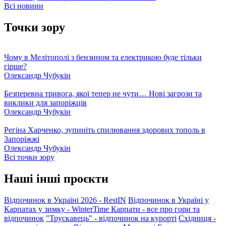
Всі новини
Точки зору
Чому в Мелітополі з бензином та електрикою буде тільки
гірше?
Олександр Чубукін
Безперевна тривога, якої тепер не чути… Нові загрози та
виклики для запоріжців
Олександр Чубукін
Регіна Харченко, зупиніть спилювання здорових тополь в
Запоріжжі
Олександр Чубукін
Всі точки зору
Наші інші проєкти
Відпочинок в Україні 2026 - RestIN
Відпочинок в Україні у
Карпатах у зимку - WinterTime
Карпати - все про гори та
відпочинок
"Трускавець" - відпочинок на курорті
Східниця -