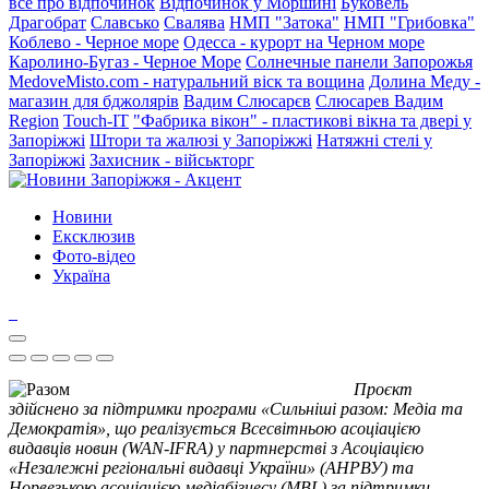
все про відпочинок
Відпочинок у Моршині
Буковель
Драгобрат
Славсько
Свалява
НМП "Затока"
НМП "Грибовка"
Коблево - Черное море
Одесса - курорт на Черном море
Каролино-Бугаз - Черное Море
Солнечные панели Запорожья
MedoveMisto.com - натуральний віск та вощина
Долина Меду -
магазин для бджолярів
Вадим Слюсарєв
Слюсарев Вадим
Region
Touch-IT
"Фабрика вікон" - пластикові вікна та двері у
Запоріжжі
Штори та жалюзі у Запоріжжі
Натяжні стелі у
Запоріжжі
Захисник - військторг
Новини
Ексклюзив
Фото-відео
Україна
Проєкт
здійснено за підтримки програми «Сильніші разом: Медіа та
Демократія», що реалізується Всесвітньою асоціацією
видавців новин (WAN-IFRA) у партнерстві з Асоціацією
«Незалежні регіональні видавці України» (АНРВУ) та
Норвезькою асоціацією медіабізнесу (MBL) за підтримки