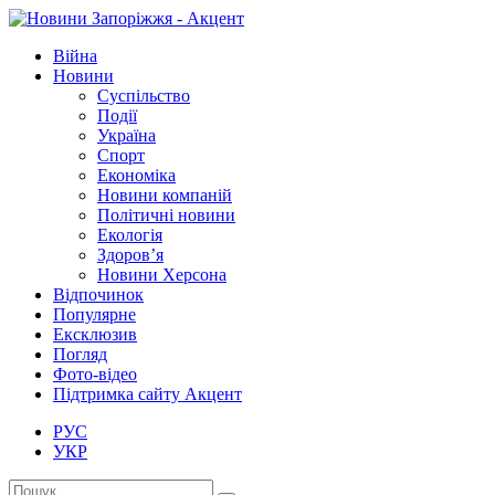
Війна
Новини
Суспільство
Події
Україна
Спорт
Економіка
Новини компаній
Політичні новини
Екологія
Здоров’я
Новини Херсона
Відпочинок
Популярне
Ексклюзив
Погляд
Фото-відео
Підтримка сайту Акцент
РУС
УКР