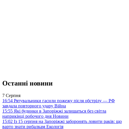
Останні новини
7 Серпня
16:54
Рятувальники гасили пожежу після обстрілу — РФ
завдала повторного удару
Війна
15:55
Які будинки в Запоріжжі залишаться без світла
наприкінці робочого дня
Новини
15:02
Із 15 серпня на Запоріжжі заборонять ловити раків: що
варто знати рибалкам
Екологія