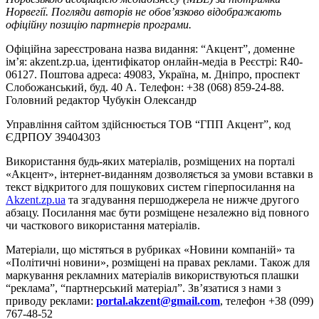
Норвегії. Погляди авторів не обов’язково відображають
офіційну позицію партнерів програми.
Офіційна зареєстрована назва видання: “Акцент”, доменне
ім’я: akzent.zp.ua, ідентифікатор онлайн-медіа в Реєстрі: R40-
06127. Поштова адреса: 49083, Україна, м. Дніпро, проспект
Слобожанський, буд. 40 А. Телефон: +38 (068) 859-24-88.
Головний редактор Чубукін Олександр
Управління сайтом здійснюється ТОВ “ГПП Акцент”, код
ЄДРПОУ 39404303
Використання будь-яких матеріалів, розміщених на порталі
«Акцент», інтернет-виданням дозволяється за умови вставки в
текст відкритого для пошукових систем гіперпосилання на
Akzent.zp.ua
та згадування першоджерела не нижче другого
абзацу. Посилання має бути розміщене незалежно від повного
чи часткового використання матеріалів.
Матеріали, що містяться в рубриках «Новини компаній» та
«Політичні новини», розміщені на правах реклами. Також для
маркування рекламних матеріалів використвуються плашки
“реклама”, “партнерський матеріал”. Зв’язатися з нами з
приводу реклами:
portal.akzent@gmail.com
, телефон +38 (099)
767-48-52