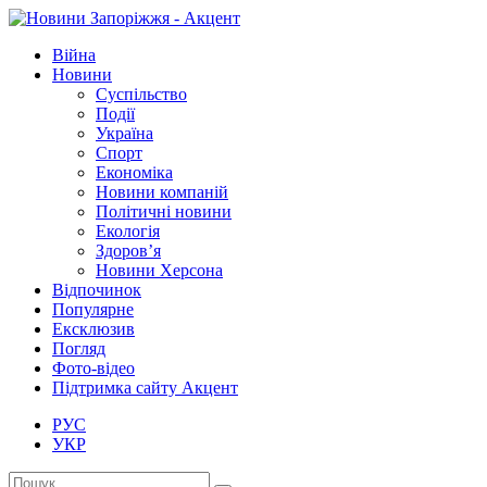
Війна
Новини
Суспільство
Події
Україна
Спорт
Економіка
Новини компаній
Політичні новини
Екологія
Здоров’я
Новини Херсона
Відпочинок
Популярне
Ексклюзив
Погляд
Фото-відео
Підтримка сайту Акцент
РУС
УКР