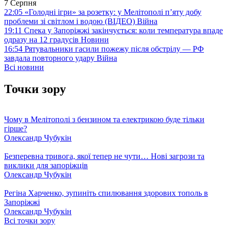
7 Серпня
22:05
«Голодні ігри» за розетку: у Мелітополі п’яту добу
проблеми зі світлом і водою (ВІДЕО)
Війна
19:11
Спека у Запоріжжі закінчується: коли температура впаде
одразу на 12 градусів
Новини
16:54
Рятувальники гасили пожежу після обстрілу — РФ
завдала повторного удару
Війна
Всі новини
Точки зору
Чому в Мелітополі з бензином та електрикою буде тільки
гірше?
Олександр Чубукін
Безперевна тривога, якої тепер не чути… Нові загрози та
виклики для запоріжців
Олександр Чубукін
Регіна Харченко, зупиніть спилювання здорових тополь в
Запоріжжі
Олександр Чубукін
Всі точки зору