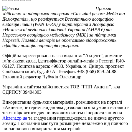
Проєкт
здійснено за підтримки програми «Сильніші разом: Медіа та
Демократія», що реалізується Всесвітньою асоціацією
видавців новин (WAN-IFRA) у партнерстві з Асоціацією
«Незалежні регіональні видавці України» (АНРВУ) та
Норвезькою асоціацією медіабізнесу (MBL) за підтримки
Норвегії. Погляди авторів не обов’язково відображають
офіційну позицію партнерів програми.
Офіційна зареєстрована назва видання: “Акцент”, доменне
ім’я: akzent.zp.ua, ідентифікатор онлайн-медіа в Реєстрі: R40-
06127. Поштова адреса: 49083, Україна, м. Дніпро, проспект
Слобожанський, буд. 40 А. Телефон: +38 (068) 859-24-88.
Головний редактор Чубукін Олександр
Управління сайтом здійснюється ТОВ “ГПП Акцент”, код
ЄДРПОУ 39404303
Використання будь-яких матеріалів, розміщених на порталі
«Акцент», інтернет-виданням дозволяється за умови вставки в
текст відкритого для пошукових систем гіперпосилання на
Akzent.zp.ua
та згадування першоджерела не нижче другого
абзацу. Посилання має бути розміщене незалежно від повного
чи часткового використання матеріалів.