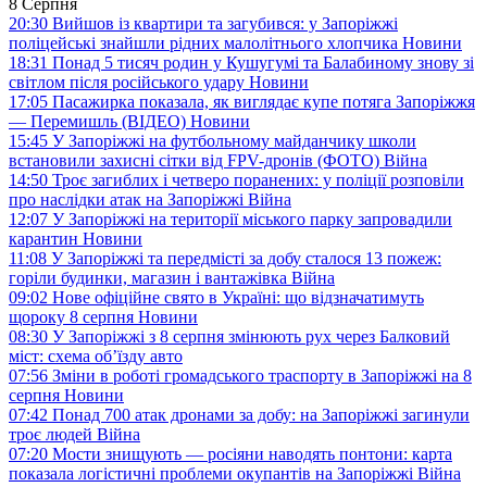
8 Серпня
20:30
Вийшов із квартири та загубився: у Запоріжжі
поліцейські знайшли рідних малолітнього хлопчика
Новини
18:31
Понад 5 тисяч родин у Кушугумі та Балабиному знову зі
світлом після російського удару
Новини
17:05
Пасажирка показала, як виглядає купе потяга Запоріжжя
— Перемишль (ВІДЕО)
Новини
15:45
У Запоріжжі на футбольному майданчику школи
встановили захисні сітки від FPV-дронів (ФОТО)
Війна
14:50
Троє загиблих і четверо поранених: у поліції розповіли
про наслідки атак на Запоріжжі
Війна
12:07
У Запоріжжі на території міського парку запровадили
карантин
Новини
11:08
У Запоріжжі та передмісті за добу сталося 13 пожеж:
горіли будинки, магазин і вантажівка
Війна
09:02
Нове офіційне свято в Україні: що відзначатимуть
щороку 8 серпня
Новини
08:30
У Запоріжжі з 8 серпня змінюють рух через Балковий
міст: схема об’їзду
авто
07:56
Зміни в роботі громадського траспорту в Запоріжжі на 8
серпня
Новини
07:42
Понад 700 атак дронами за добу: на Запоріжжі загинули
троє людей
Війна
07:20
Мости знищують — росіяни наводять понтони: карта
показала логістичні проблеми окупантів на Запоріжжі
Війна