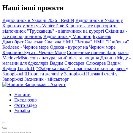
Наші інші проєкти
Відпочинок в Україні 2026 - RestIN
Відпочинок в Україні у
Карпатах у зимку - WinterTime
Карпати - все про гори та
відпочинок
"Трускавець" - відпочинок на курорті
Східниця -
все про відпочинок
Відпочинок у Моршині
Буковель
Драгобрат
Славсько
Свалява
НМП "Затока"
НМП "Грибовка"
Коблево - Черное море
Одесса - курорт на Черном море
Каролино-Бугаз - Черное Море
Солнечные панели Запорожья
MedoveMisto.com - натуральний віск та вощина
Долина Меду -
магазин для бджолярів
Вадим Слюсарєв
Слюсарев Вадим
Region
Touch-IT
"Фабрика вікон" - пластикові вікна та двері у
Запоріжжі
Штори та жалюзі у Запоріжжі
Натяжні стелі у
Запоріжжі
Захисник - військторг
Новини
Ексклюзив
Фото-відео
Україна