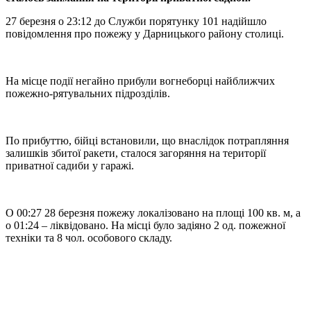
27 березня о 23:12 до Служби порятунку 101 надійшло
повідомлення про пожежу у Дарницького району столиці.
На місце події негайно прибули вогнеборці найближчих
пожежно-рятувальних підрозділів.
По прибуттю, бійці встановили, що внаслідок потрапляння
залишків збитої ракети, сталося загоряння на території
приватної садиби у гаражі.
О 00:27 28 березня пожежу локалізовано на площі 100 кв. м, а
о 01:24 – ліквідовано. На місці було задіяно 2 од. пожежної
техніки та 8 чол. особового складу.