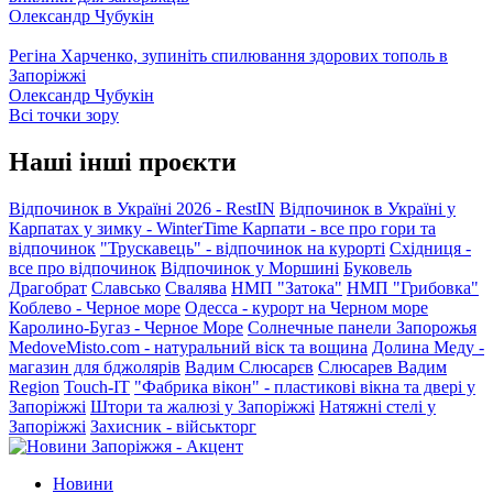
Олександр Чубукін
Регіна Харченко, зупиніть спилювання здорових тополь в
Запоріжжі
Олександр Чубукін
Всі точки зору
Наші інші проєкти
Відпочинок в Україні 2026 - RestIN
Відпочинок в Україні у
Карпатах у зимку - WinterTime
Карпати - все про гори та
відпочинок
"Трускавець" - відпочинок на курорті
Східниця -
все про відпочинок
Відпочинок у Моршині
Буковель
Драгобрат
Славсько
Свалява
НМП "Затока"
НМП "Грибовка"
Коблево - Черное море
Одесса - курорт на Черном море
Каролино-Бугаз - Черное Море
Солнечные панели Запорожья
MedoveMisto.com - натуральний віск та вощина
Долина Меду -
магазин для бджолярів
Вадим Слюсарєв
Слюсарев Вадим
Region
Touch-IT
"Фабрика вікон" - пластикові вікна та двері у
Запоріжжі
Штори та жалюзі у Запоріжжі
Натяжні стелі у
Запоріжжі
Захисник - військторг
Новини