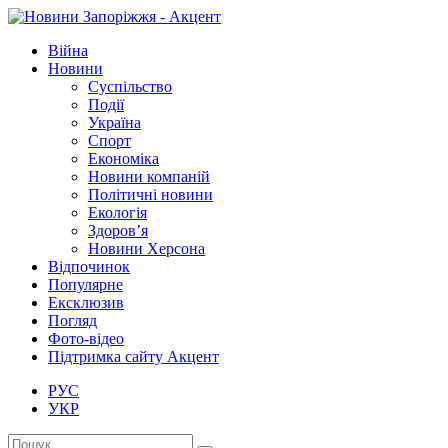
Війна
Новини
Суспільство
Події
Україна
Спорт
Економіка
Новини компаній
Політичні новини
Екологія
Здоров’я
Новини Херсона
Відпочинок
Популярне
Ексклюзив
Погляд
Фото-відео
Підтримка сайту Акцент
РУС
УКР