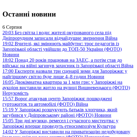
Останні новини
6 Серпня
20:03
Без світла і води: жителі окупованого села під
Дніпрорудним записали відчайдушне звернення
Війна
19:02
Вчителі, які змінюють майбутнє: троє педагогів із
Запорізької області увійшли до ТОП-50 України (ФОТО)
Новини
18:02
Понад 20 років працював на ЗАЕС, а потім став до
війська: на війні загинув захисник із Запорізької області
Війна
17:00
Експерти назвали три сценарії зими для Запоріжжя: у
найгіршому світло буде лише 4–8 годин
Новини
16:05
Двокімнатна квартира за 1 млн грн: у Запоріжжі на
аукціон виставили житло на вулиці Вишневецького (ФОТО)
Нерухомість
15:57
Ворог атакував центр Запоріжжя: пошкоджені
гуртожиток та автомобілі (ФОТО)
Війна
15:19
У Запоріжжі розшукують батьків хлопчика, який
загубився у Дніпровському районі (ФОТО)
Новини
15:05
Три дні музики, ремесел і сучасного мистецтва: у
Запоріжжі вперше проведуть етносимпозіум
Культура
14:02
У Запоріжжі виставили на приватизацію недобудовану