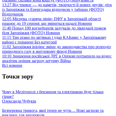
їдальню: скільки вона коштує (ФОТО)
Нерухомість
13:27
Від тривог — до наметів, творчості й нових друзів: діти
із Запоріжжя та Енергодара відпочили у таборах (ФОТО)
Відпочинок
12:05
Місцева «гаряча лінія» ПФУ в Запорізькій області
працює до 19 серпня: що зміниться надалі
Новини
11:40
Понад 100 вогнеборців залучали до ліквідації пожеж
біля Запоріжжя (ФОТО)
Новини
11:15
Три атаки по автівках і удар КАБами: у Запорізькому
районі є поранені
Без категорії
11:02
Запоріжжя ініціює зміни до законодавства про розподіл
природного газу в житловому фонді
Новини
10:10
Знищення російської ДРГ в Оріхові потрапило на відео:
аналітик оцінив загрозу штурму
Війна
Всі новини
Точки зору
Чому в Мелітополі з бензином та електрикою буде тільки
гірше?
Олександр Чубукін
Безперевна тривога, якої тепер не чути… Нові загрози та
виклики для запоріжців