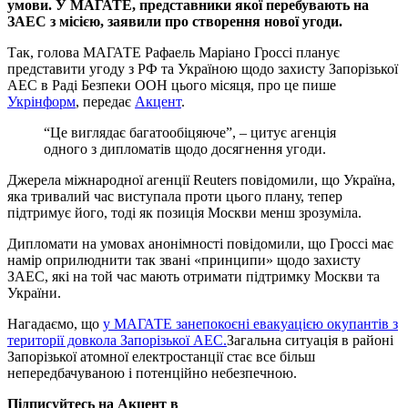
умови. У МАГАТЕ, представники якої перебувають на
ЗАЕС з місією, заявили про створення нової угоди.
Так, голова МАГАТЕ Рафаель Маріано Гроссі планує
представити угоду з РФ та Україною щодо захисту Запорізької
АЕС в Раді Безпеки ООН цього місяця, про це пише
Укрінформ
, передає
Акцент
.
“Це виглядає багатообіцяюче”, – цитує агенція
одного з дипломатів щодо досягнення угоди.
Джерела міжнародної агенції Reuters повідомили, що Україна,
яка тривалий час виступала проти цього плану, тепер
підтримує його, тоді як позиція Москви менш зрозуміла.
Дипломати на умовах анонімності повідомили, що Гроссі має
намір оприлюднити так звані «принципи» щодо захисту
ЗАЕС, які на той час мають отримати підтримку Москви та
України.
Нагадаємо, що
у МАГАТЕ занепокоєні евакуацією окупантів з
території довкола Запорізької АЕС.
Загальна ситуація в районі
Запорізької атомної електростанції стає все більш
непередбачуваною і потенційно небезпечною.
Підписуйтесь на Акцент в