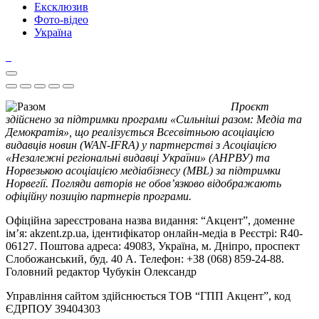
Ексклюзив
Фото-відео
Україна
Проєкт
здійснено за підтримки програми «Сильніші разом: Медіа та
Демократія», що реалізується Всесвітньою асоціацією
видавців новин (WAN-IFRA) у партнерстві з Асоціацією
«Незалежні регіональні видавці України» (АНРВУ) та
Норвезькою асоціацією медіабізнесу (MBL) за підтримки
Норвегії. Погляди авторів не обов’язково відображають
офіційну позицію партнерів програми.
Офіційна зареєстрована назва видання: “Акцент”, доменне
ім’я: akzent.zp.ua, ідентифікатор онлайн-медіа в Реєстрі: R40-
06127. Поштова адреса: 49083, Україна, м. Дніпро, проспект
Слобожанський, буд. 40 А. Телефон: +38 (068) 859-24-88.
Головний редактор Чубукін Олександр
Управління сайтом здійснюється ТОВ “ГПП Акцент”, код
ЄДРПОУ 39404303