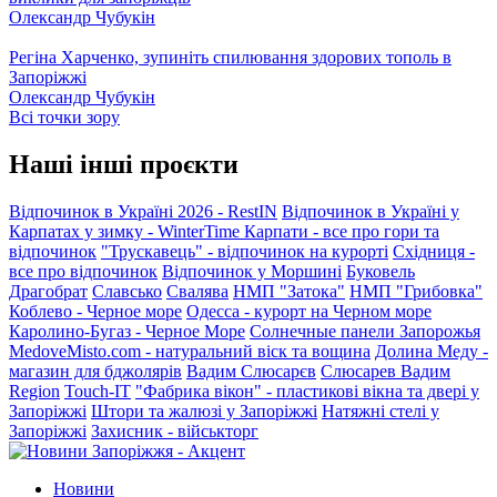
Олександр Чубукін
Регіна Харченко, зупиніть спилювання здорових тополь в
Запоріжжі
Олександр Чубукін
Всі точки зору
Наші інші проєкти
Відпочинок в Україні 2026 - RestIN
Відпочинок в Україні у
Карпатах у зимку - WinterTime
Карпати - все про гори та
відпочинок
"Трускавець" - відпочинок на курорті
Східниця -
все про відпочинок
Відпочинок у Моршині
Буковель
Драгобрат
Славсько
Свалява
НМП "Затока"
НМП "Грибовка"
Коблево - Черное море
Одесса - курорт на Черном море
Каролино-Бугаз - Черное Море
Солнечные панели Запорожья
MedoveMisto.com - натуральний віск та вощина
Долина Меду -
магазин для бджолярів
Вадим Слюсарєв
Слюсарев Вадим
Region
Touch-IT
"Фабрика вікон" - пластикові вікна та двері у
Запоріжжі
Штори та жалюзі у Запоріжжі
Натяжні стелі у
Запоріжжі
Захисник - військторг
Новини