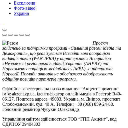
Ексклюзив
Фото-відео
Україна
Проєкт
здійснено за підтримки програми «Сильніші разом: Медіа та
Демократія», що реалізується Всесвітньою асоціацією
видавців новин (WAN-IFRA) у партнерстві з Асоціацією
«Незалежні регіональні видавці України» (АНРВУ) та
Норвезькою асоціацією медіабізнесу (MBL) за підтримки
Норвегії. Погляди авторів не обов’язково відображають
офіційну позицію партнерів програми.
Офіційна зареєстрована назва видання: “Акцент”, доменне
ім’я: akzent.zp.ua, ідентифікатор онлайн-медіа в Реєстрі: R40-
06127. Поштова адреса: 49083, Україна, м. Дніпро, проспект
Слобожанський, буд. 40 А. Телефон: +38 (068) 859-24-88.
Головний редактор Чубукін Олександр
Управління сайтом здійснюється ТОВ “ГПП Акцент”, код
ЄДРПОУ 39404303