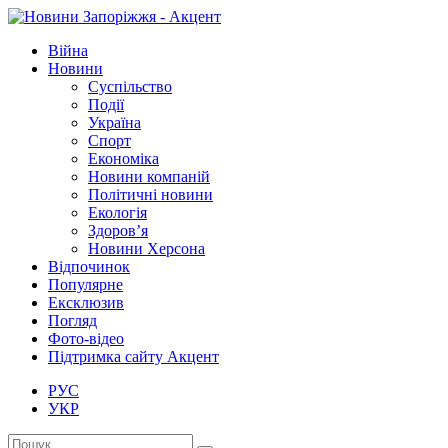
Війна
Новини
Суспільство
Події
Україна
Спорт
Економіка
Новини компаній
Політичні новини
Екологія
Здоров’я
Новини Херсона
Відпочинок
Популярне
Ексклюзив
Погляд
Фото-відео
Підтримка сайту Акцент
РУС
УКР