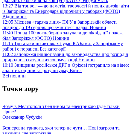
їдальню: скільки вона коштує (ФОТО)
Нерухомість
13:27
Від тривог — до наметів, творчості й нових друзів: діти
із Запоріжжя та Енергодара відпочили у таборах (ФОТО)
Відпочинок
12:05
Місцева «гаряча лінія» ПФУ в Запорізькій області
працює до 19 серпня: що зміниться надалі
Новини
11:40
Понад 100 вогнеборців залучали до ліквідації пожеж
біля Запоріжжя (ФОТО)
Новини
11:15
Три атаки по автівках і удар КАБами: у Запорізькому
районі є поранені
Без категорії
11:02
Запоріжжя ініціює зміни до законодавства про розподіл
природного газу в житловому фонді
Новини
10:10
Знищення російської ДРГ в Оріхові потрапило на відео:
аналітик оцінив загрозу штурму
Війна
Всі новини
Точки зору
Чому в Мелітополі з бензином та електрикою буде тільки
гірше?
Олександр Чубукін
Безперевна тривога, якої тепер не чути… Нові загрози та
виклики для запоріжців