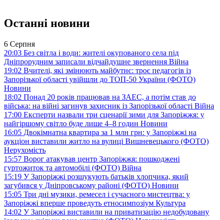
Останні новини
6 Серпня
20:03
Без світла і води: жителі окупованого села під
Дніпрорудним записали відчайдушне звернення
Війна
19:02
Вчителі, які змінюють майбутнє: троє педагогів із
Запорізької області увійшли до ТОП-50 України (ФОТО)
Новини
18:02
Понад 20 років працював на ЗАЕС, а потім став до
війська: на війні загинув захисник із Запорізької області
Війна
17:00
Експерти назвали три сценарії зими для Запоріжжя: у
найгіршому світло буде лише 4–8 годин
Новини
16:05
Двокімнатна квартира за 1 млн грн: у Запоріжжі на
аукціон виставили житло на вулиці Вишневецького (ФОТО)
Нерухомість
15:57
Ворог атакував центр Запоріжжя: пошкоджені
гуртожиток та автомобілі (ФОТО)
Війна
15:19
У Запоріжжі розшукують батьків хлопчика, який
загубився у Дніпровському районі (ФОТО)
Новини
15:05
Три дні музики, ремесел і сучасного мистецтва: у
Запоріжжі вперше проведуть етносимпозіум
Культура
14:02
У Запоріжжі виставили на приватизацію недобудовану