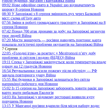
горіли будинки, магазин і вантажівка
Війна
09:02
Нове офіційне свято в Україні: що відзначатимуть
щороку 8 серпня
Новини
08:30
У Запоріжжі з 8 серпня змінюють рух через Балковий
міст: схема об’їзду
авто
07:56
Зміни в роботі громадського траспорту в Запоріжжі на 8
серпня
Новини
07:42
Понад 700 атак дронами за добу: на Запоріжжі загинули
троє людей
Війна
07:20
Мости знищують — росіяни наводять понтони: карта
показала логістичні проблеми окупантів на Запоріжжі
Війна
7 Серпня
22:05
«Голодні ігри» за розетку: у Мелітополі п’яту добу
проблеми зі світлом і водою (ВІДЕО)
Війна
19:11
Спека у Запоріжжі закінчується: коли температура впаде
одразу на 12 градусів
Новини
16:54
Рятувальники гасили пожежу після обстрілу — РФ
завдала повторного удару
Війна
15:55
Які будинки в Запоріжжі залишаться без світла
наприкінці робочого дня
Новини
15:02
Із 15 серпня на Запоріжжі заборонять ловити раків: що
варто знати рибалкам
Екологія
14:03
На Запоріжжі у відомому ресторані виявили купу
порушень
Новини
13:15
У Марганці росіяни вдарили біля місця набору води: