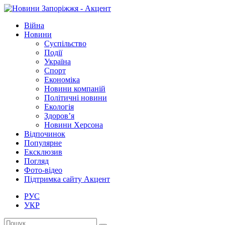
Війна
Новини
Суспільство
Події
Україна
Спорт
Економіка
Новини компаній
Політичні новини
Екологія
Здоров’я
Новини Херсона
Відпочинок
Популярне
Ексклюзив
Погляд
Фото-відео
Підтримка сайту Акцент
РУС
УКР