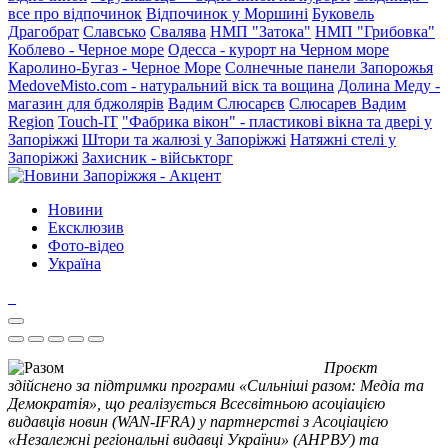
все про відпочинок
Відпочинок у Моршині
Буковель
Драгобрат
Славсько
Свалява
НМП "Затока"
НМП "Грибовка"
Коблево - Черное море
Одесса - курорт на Черном море
Каролино-Бугаз - Черное Море
Солнечные панели Запорожья
MedoveMisto.com - натуральний віск та вощина
Долина Меду -
магазин для бджолярів
Вадим Слюсарєв
Слюсарев Вадим
Region
Touch-IT
"Фабрика вікон" - пластикові вікна та двері у
Запоріжжі
Штори та жалюзі у Запоріжжі
Натяжні стелі у
Запоріжжі
Захисник - військторг
Новини
Ексклюзив
Фото-відео
Україна
Проєкт
здійснено за підтримки програми «Сильніші разом: Медіа та
Демократія», що реалізується Всесвітньою асоціацією
видавців новин (WAN-IFRA) у партнерстві з Асоціацією
«Незалежні регіональні видавці України» (АНРВУ) та