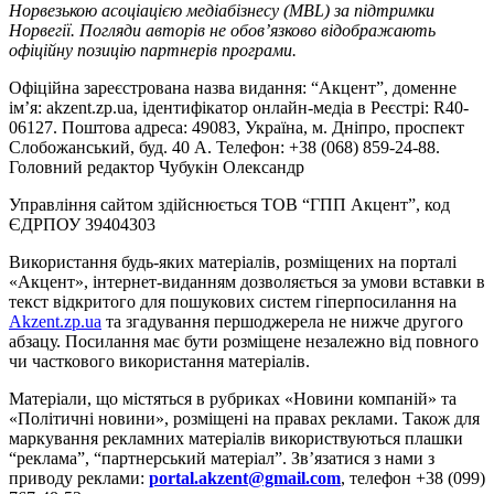
Норвезькою асоціацією медіабізнесу (MBL) за підтримки
Норвегії. Погляди авторів не обов’язково відображають
офіційну позицію партнерів програми.
Офіційна зареєстрована назва видання: “Акцент”, доменне
ім’я: akzent.zp.ua, ідентифікатор онлайн-медіа в Реєстрі: R40-
06127. Поштова адреса: 49083, Україна, м. Дніпро, проспект
Слобожанський, буд. 40 А. Телефон: +38 (068) 859-24-88.
Головний редактор Чубукін Олександр
Управління сайтом здійснюється ТОВ “ГПП Акцент”, код
ЄДРПОУ 39404303
Використання будь-яких матеріалів, розміщених на порталі
«Акцент», інтернет-виданням дозволяється за умови вставки в
текст відкритого для пошукових систем гіперпосилання на
Akzent.zp.ua
та згадування першоджерела не нижче другого
абзацу. Посилання має бути розміщене незалежно від повного
чи часткового використання матеріалів.
Матеріали, що містяться в рубриках «Новини компаній» та
«Політичні новини», розміщені на правах реклами. Також для
маркування рекламних матеріалів використвуються плашки
“реклама”, “партнерський матеріал”. Зв’язатися з нами з
приводу реклами:
portal.akzent@gmail.com
, телефон +38 (099)