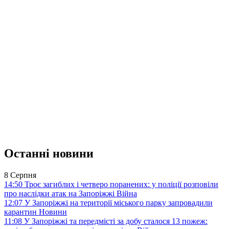
Останні новини
8 Серпня
14:50
Троє загиблих і четверо поранених: у поліції розповіли
про наслідки атак на Запоріжжі
Війна
12:07
У Запоріжжі на території міського парку запровадили
карантин
Новини
11:08
У Запоріжжі та передмісті за добу сталося 13 пожеж: