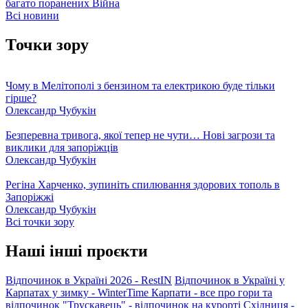
багато поранених
Війна
Всі новини
Точки зору
Чому в Мелітополі з бензином та електрикою буде тільки
гірше?
Олександр Чубукін
Безперевна тривога, якої тепер не чути… Нові загрози та
виклики для запоріжців
Олександр Чубукін
Регіна Харченко, зупиніть спилювання здорових тополь в
Запоріжжі
Олександр Чубукін
Всі точки зору
Наші інші проєкти
Відпочинок в Україні 2026 - RestIN
Відпочинок в Україні у
Карпатах у зимку - WinterTime
Карпати - все про гори та
відпочинок
"Трускавець" - відпочинок на курорті
Східниця -