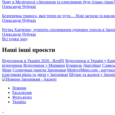
Чому в Мелітополі з бензином та електрикою буде тільки гірше
Олександр Чубукін
Безперевна тривога, якої тепер не чути… Нові загрози та викли
Олександр Чубукін
Регіна Харченко, зупиніть спилювання здорових тополь в Запо
Олександр Чубукін
Всі точки зору
Наші інші проєкти
Відпочинок в Україні 2026 - RestIN
Відпочинок в Україні у Кар
відпочинок
Відпочинок у Моршині
Буковель
Драгобрат
Славсь
Море
Солнечные панели Запорожья
MedoveMisto.com - натурал
пластикові вікна та двері у Запоріжжі
Штори та жалюзі у Запор
Новини
Ексклюзив
Фото-відео
Україна