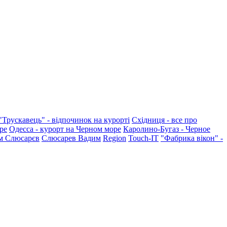
"Трускавець" - відпочинок на курорті
Східниця - все про
ре
Одесса - курорт на Черном море
Каролино-Бугаз - Черное
м Слюсарєв
Слюсарев Вадим
Region
Touch-IT
"Фабрика вікон" -