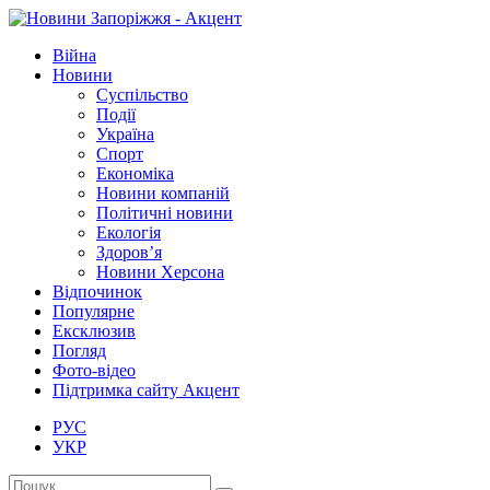
Війна
Новини
Суспільство
Події
Україна
Спорт
Економіка
Новини компаній
Політичні новини
Екологія
Здоров’я
Новини Херсона
Відпочинок
Популярне
Ексклюзив
Погляд
Фото-відео
Підтримка сайту Акцент
РУС
УКР