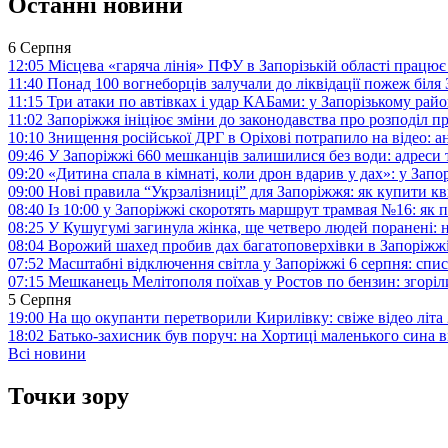
Останні новини
6 Серпня
12:05
Місцева «гаряча лінія» ПФУ в Запорізькій області працює 
11:40
Понад 100 вогнеборців залучали до ліквідації пожеж біл
11:15
Три атаки по автівках і удар КАБами: у Запорізькому райо
11:02
Запоріжжя ініціює зміни до законодавства про розподіл 
10:10
Знищення російської ДРГ в Оріхові потрапило на відео: а
09:46
У Запоріжжі 660 мешканців залишилися без води: адреси 
09:20
«Дитина спала в кімнаті, коли дрон вдарив у дах»: у Зап
09:00
Нові правила “Укрзалізниці” для Запоріжжя: як купити кв
08:40
Із 10:00 у Запоріжжі скоротять маршрут трамвая №16: як
08:25
У Кушугумі загинула жінка, ще четверо людей поранені: 
08:04
Ворожий шахед пробив дах багатоповерхівки в Запоріжж
07:52
Масштабні відключення світла у Запоріжжі 6 серпня: спис
07:15
Мешканець Мелітополя поїхав у Ростов по бензин: згоріл
5 Серпня
19:00
На що окупанти перетворили Кирилівку: свіже відео літа
18:02
Батько-захисник був поруч: на Хортиці маленького сина 
Всі новини
Точки зору