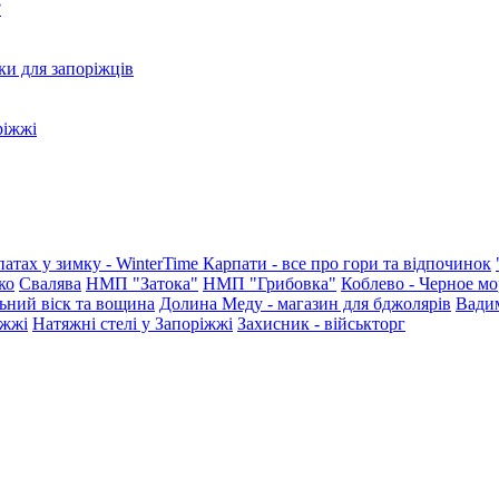
?
ки для запоріжців
ріжжі
патах у зимку - WinterTime
Карпати - все про гори та відпочинок
ко
Свалява
НМП "Затока"
НМП "Грибовка"
Коблево - Черное мо
ьний віск та вощина
Долина Меду - магазин для бджолярів
Вади
іжжі
Натяжні стелі у Запоріжжі
Захисник - військторг