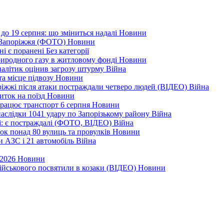
до 19 серпня: що зміниться надалі
Новини
я Запоріжжя (ФОТО)
Новини
ні є поранені
Без категорії
природного газу в житловому фонді
Новини
налітик оцінив загрозу штурму
Війна
та місце підвозу
Новини
оріжжі після атаки постраждали четверо людей (ВІДЕО)
Війна
иток на поїзд
Новини
 працює транспорт 6 серпня
Новини
наслідки 1041 удару по Запорізькому району
Війна
і: є постраждалі (ФОТО, ВІДЕО)
Війна
ок понад 80 вулиць та провулків
Новини
и АЗС і 21 автомобіль
Війна
 2026
Новини
військового посвятили в козаки (ВІДЕО)
Новини