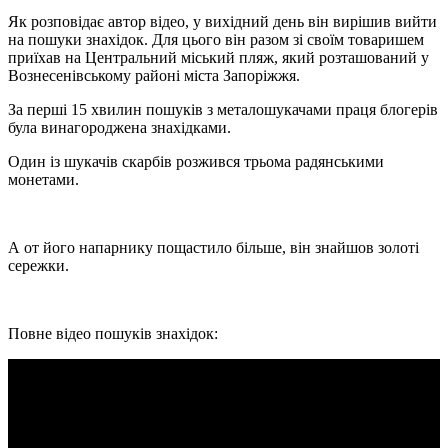
Як розповідає автор відео, у вихідний день він вирішив вийти
на пошуки знахідок. Для цього він разом зі своїм товаришем
приїхав на Центральний міський пляж, який розташований у
Вознесенівському районі міста Запоріжжя.
За перші 15 хвилин пошуків з металошукачами праця блогерів
була винагороджена знахідками.
Один із шукачів скарбів розжився трьома радянськими
монетами.
А от його напарнику пощастило більше, він знайшов золоті
сережки.
Повне відео пошуків знахідок: