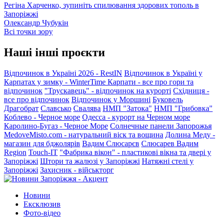
Регіна Харченко, зупиніть спилювання здорових тополь в
Запоріжжі
Олександр Чубукін
Всі точки зору
Наші інші проєкти
Відпочинок в Україні 2026 - RestIN
Відпочинок в Україні у
Карпатах у зимку - WinterTime
Карпати - все про гори та
відпочинок
"Трускавець" - відпочинок на курорті
Східниця -
все про відпочинок
Відпочинок у Моршині
Буковель
Драгобрат
Славсько
Свалява
НМП "Затока"
НМП "Грибовка"
Коблево - Черное море
Одесса - курорт на Черном море
Каролино-Бугаз - Черное Море
Солнечные панели Запорожья
MedoveMisto.com - натуральний віск та вощина
Долина Меду -
магазин для бджолярів
Вадим Слюсарєв
Слюсарев Вадим
Region
Touch-IT
"Фабрика вікон" - пластикові вікна та двері у
Запоріжжі
Штори та жалюзі у Запоріжжі
Натяжні стелі у
Запоріжжі
Захисник - військторг
Новини
Ексклюзив
Фото-відео