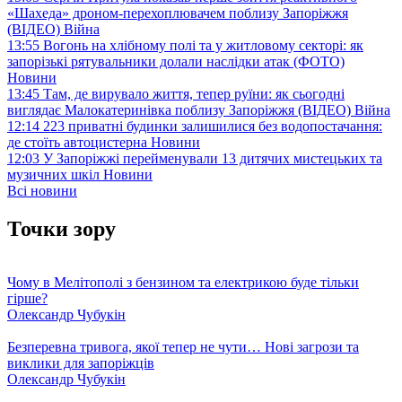
«Шахеда» дроном-перехоплювачем поблизу Запоріжжя
(ВІДЕО)
Війна
13:55
Вогонь на хлібному полі та у житловому секторі: як
запорізькі рятувальники долали наслідки атак (ФОТО)
Новини
13:45
Там, де вирувало життя, тепер руїни: як сьогодні
виглядає Малокатеринівка поблизу Запоріжжя (ВІДЕО)
Війна
12:14
223 приватні будинки залишилися без водопостачання:
де стоїть автоцистерна
Новини
12:03
У Запоріжжі перейменували 13 дитячих мистецьких та
музичних шкіл
Новини
Всі новини
Точки зору
Чому в Мелітополі з бензином та електрикою буде тільки
гірше?
Олександр Чубукін
Безперевна тривога, якої тепер не чути… Нові загрози та
виклики для запоріжців
Олександр Чубукін