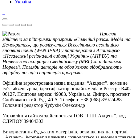
Україна
Проєкт
здійснено за підтримки програми «Сильніші разом: Медіа та
Демократія», що реалізується Всесвітньою асоціацією
видавців новин (WAN-IFRA) у партнерстві з Асоціацією
«Незалежні регіональні видавці України» (АНРВУ) та
Норвезькою асоціацією медіабізнесу (MBL) за підтримки
Норвегії. Погляди авторів не обов’язково відображають
офіційну позицію партнерів програми.
Офіційна зареєстрована назва видання: “Акцент”, доменне
ім’я: akzent.zp.ua, ідентифікатор онлайн-медіа в Реєстрі: R40-
06127. Поштова адреса: 49083, Україна, м. Дніпро, проспект
Слобожанський, буд. 40 А. Телефон: +38 (068) 859-24-88.
Головний редактор Чубукін Олександр
Управління сайтом здійснюється ТОВ “ГПП Акцент”, код
ЄДРПОУ 39404303
Використання будь-яких матеріалів, розміщених на порталі
«Акцент», інтернет-виданням дозволяється за умови вставки в