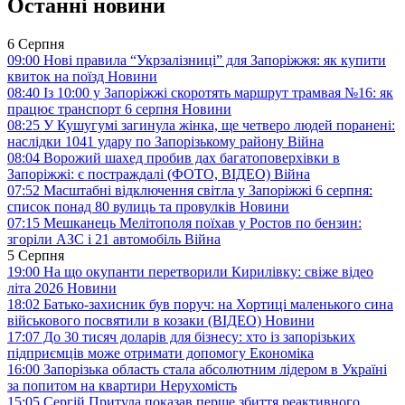
Останні новини
6 Серпня
09:00
Нові правила “Укрзалізниці” для Запоріжжя: як купити
квиток на поїзд
Новини
08:40
Із 10:00 у Запоріжжі скоротять маршрут трамвая №16: як
працює транспорт 6 серпня
Новини
08:25
У Кушугумі загинула жінка, ще четверо людей поранені:
наслідки 1041 удару по Запорізькому району
Війна
08:04
Ворожий шахед пробив дах багатоповерхівки в
Запоріжжі: є постраждалі (ФОТО, ВІДЕО)
Війна
07:52
Масштабні відключення світла у Запоріжжі 6 серпня:
список понад 80 вулиць та провулків
Новини
07:15
Мешканець Мелітополя поїхав у Ростов по бензин:
згоріли АЗС і 21 автомобіль
Війна
5 Серпня
19:00
На що окупанти перетворили Кирилівку: свіже відео
літа 2026
Новини
18:02
Батько-захисник був поруч: на Хортиці маленького сина
військового посвятили в козаки (ВІДЕО)
Новини
17:07
До 30 тисяч доларів для бізнесу: хто із запорізьких
підприємців може отримати допомогу
Економіка
16:00
Запорізька область стала абсолютним лідером в Україні
за попитом на квартири
Нерухомість
15:05
Сергій Притула показав перше збиття реактивного