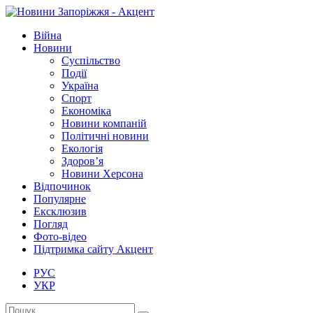
Війна
Новини
Суспільство
Події
Україна
Спорт
Економіка
Новини компаній
Політичні новини
Екологія
Здоров’я
Новини Херсона
Відпочинок
Популярне
Ексклюзив
Погляд
Фото-відео
Підтримка сайту Акцент
РУС
УКР