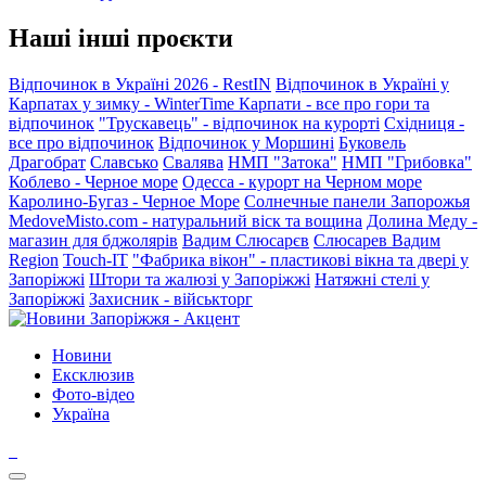
Наші інші проєкти
Відпочинок в Україні 2026 - RestIN
Відпочинок в Україні у
Карпатах у зимку - WinterTime
Карпати - все про гори та
відпочинок
"Трускавець" - відпочинок на курорті
Східниця -
все про відпочинок
Відпочинок у Моршині
Буковель
Драгобрат
Славсько
Свалява
НМП "Затока"
НМП "Грибовка"
Коблево - Черное море
Одесса - курорт на Черном море
Каролино-Бугаз - Черное Море
Солнечные панели Запорожья
MedoveMisto.com - натуральний віск та вощина
Долина Меду -
магазин для бджолярів
Вадим Слюсарєв
Слюсарев Вадим
Region
Touch-IT
"Фабрика вікон" - пластикові вікна та двері у
Запоріжжі
Штори та жалюзі у Запоріжжі
Натяжні стелі у
Запоріжжі
Захисник - військторг
Новини
Ексклюзив
Фото-відео
Україна