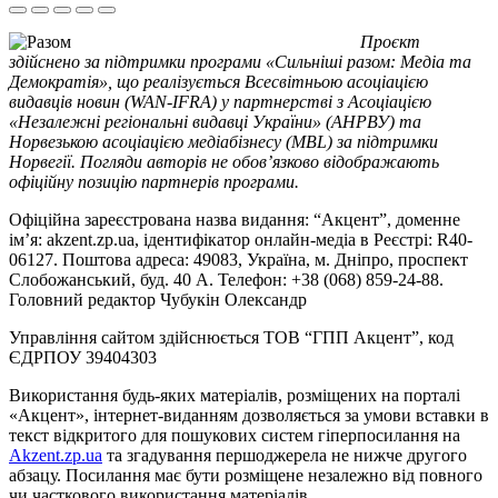
Проєкт
здійснено за підтримки програми «Сильніші разом: Медіа та
Демократія», що реалізується Всесвітньою асоціацією
видавців новин (WAN-IFRA) у партнерстві з Асоціацією
«Незалежні регіональні видавці України» (АНРВУ) та
Норвезькою асоціацією медіабізнесу (MBL) за підтримки
Норвегії. Погляди авторів не обов’язково відображають
офіційну позицію партнерів програми.
Офіційна зареєстрована назва видання: “Акцент”, доменне
ім’я: akzent.zp.ua, ідентифікатор онлайн-медіа в Реєстрі: R40-
06127. Поштова адреса: 49083, Україна, м. Дніпро, проспект
Слобожанський, буд. 40 А. Телефон: +38 (068) 859-24-88.
Головний редактор Чубукін Олександр
Управління сайтом здійснюється ТОВ “ГПП Акцент”, код
ЄДРПОУ 39404303
Використання будь-яких матеріалів, розміщених на порталі
«Акцент», інтернет-виданням дозволяється за умови вставки в
текст відкритого для пошукових систем гіперпосилання на
Akzent.zp.ua
та згадування першоджерела не нижче другого
абзацу. Посилання має бути розміщене незалежно від повного
чи часткового використання матеріалів.