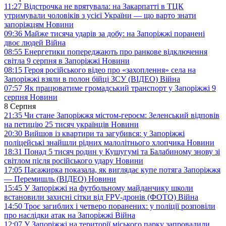
11:27
Відстрочка не врятувала: на Закарпатті в ТЦК
утримували чоловіків з усієї України — що варто знати
запоріжцям
Новини
09:36
Майже тисяча ударів за добу: на Запоріжжі поранені
двоє людей
Війна
08:55
Енергетики попереджають про ранкове відключення
світла 9 серпня в Запоріжжі
Новини
08:15
Героя російського відео про «захоплення» села на
Запоріжжі взяли в полон бійці ЗСУ (ВІДЕО)
Війна
07:57
Як працюватиме громадський транспорт у Запоріжжі 9
серпня
Новини
8 Серпня
21:35
Чи стане Запоріжжя містом-героєм: Зеленський відповів
на петицію 25 тисяч українців
Новини
20:30
Вийшов із квартири та загубився: у Запоріжжі
поліцейські знайшли рідних малолітнього хлопчика
Новини
18:31
Понад 5 тисяч родин у Кушугумі та Балабиному знову зі
світлом після російського удару
Новини
17:05
Пасажирка показала, як виглядає купе потяга Запоріжжя
— Перемишль (ВІДЕО)
Новини
15:45
У Запоріжжі на футбольному майданчику школи
встановили захисні сітки від FPV-дронів (ФОТО)
Війна
14:50
Троє загиблих і четверо поранених: у поліції розповіли
про наслідки атак на Запоріжжі
Війна
12:07
У Запоріжжі на території міського парку запровадили