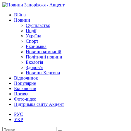
Війна
Новини
Суспільство
Події
Україна
Спорт
Економіка
Новини компаній
Політичні новини
Екологія
Здоров’я
Новини Херсона
Відпочинок
Популярне
Ексклюзив
Погляд
Фото-відео
Підтримка сайту Акцент
РУС
УКР