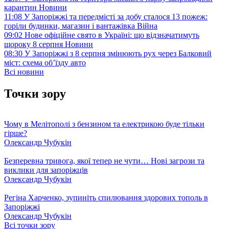
карантин
Новини
11:08
У Запоріжжі та передмісті за добу сталося 13 пожеж:
горіли будинки, магазин і вантажівка
Війна
09:02
Нове офіційне свято в Україні: що відзначатимуть
щороку 8 серпня
Новини
08:30
У Запоріжжі з 8 серпня змінюють рух через Балковий
міст: схема об’їзду
авто
Всі новини
Точки зору
Чому в Мелітополі з бензином та електрикою буде тільки
гірше?
Олександр Чубукін
Безперевна тривога, якої тепер не чути… Нові загрози та
виклики для запоріжців
Олександр Чубукін
Регіна Харченко, зупиніть спилювання здорових тополь в
Запоріжжі
Олександр Чубукін
Всі точки зору