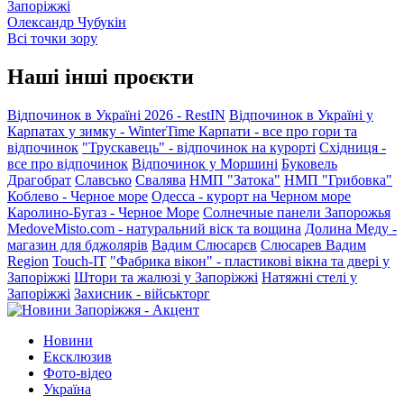
Запоріжжі
Олександр Чубукін
Всі точки зору
Наші інші проєкти
Відпочинок в Україні 2026 - RestIN
Відпочинок в Україні у
Карпатах у зимку - WinterTime
Карпати - все про гори та
відпочинок
"Трускавець" - відпочинок на курорті
Східниця -
все про відпочинок
Відпочинок у Моршині
Буковель
Драгобрат
Славсько
Свалява
НМП "Затока"
НМП "Грибовка"
Коблево - Черное море
Одесса - курорт на Черном море
Каролино-Бугаз - Черное Море
Солнечные панели Запорожья
MedoveMisto.com - натуральний віск та вощина
Долина Меду -
магазин для бджолярів
Вадим Слюсарєв
Слюсарев Вадим
Region
Touch-IT
"Фабрика вікон" - пластикові вікна та двері у
Запоріжжі
Штори та жалюзі у Запоріжжі
Натяжні стелі у
Запоріжжі
Захисник - військторг
Новини
Ексклюзив
Фото-відео
Україна