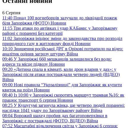
Останні новини
6 Серпня
11:40
Понад 100 вогнеборців залучали до ліквідації пожеж
біля Запоріжжя (ФОТО)
Новини
11:15
Три атаки по автівках і удар КАБами: у Запорізькому
районі є поранені
Без категорії
11:02
Запоріжжя ініціює зміни до законодавства про розподіл
природного газу в житловому фонді
Новини
10:10
Знищення російської ДРГ в Оріхові потрапило на відео:
аналітик оцінив загрозу штурму
Війна
09:46
У Запоріжжі 660 мешканців залишилися без води:
адреси та місце підвозу
Новини
09:20
«Дитина спала в кімнаті, коли дрон вдарив у дах»: у
Запоріжжі після атаки постраждали четверо людей (ВІДЕО)
Війна
09:00
Нові правила “Укрзалізниці” для Запоріжжя: як купити
квиток на поїзд
Новини
08:40
Із 10:00 у Запоріжжі скоротять маршрут трамвая №16: як
працює транспорт 6 серпня
Новини
08:25
У Кушугумі загинула жінка, ще четверо людей поранені:
наслідки 1041 удару по Запорізькому району
Війна
08:04
Ворожий шахед пробив дах багатоповерхівки в
Запоріжжі: є постраждалі (ФОТО, ВІДЕО)
Війна
07:52
Масштабні відключення світла у Запоріжжі 6 серпня: