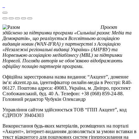
Проєкт
здійснено за підтримки програми «Сильніші разом: Медіа та
Демократія», що реалізується Всесвітньою асоціацією
видавців новин (WAN-IFRA) у партнерстві з Асоціацією
«Незалежні регіональні видавці України» (АНРВУ) та
Норвезькою асоціацією медіабізнесу (MBL) за підтримки
Норвегії. Погляди авторів не обов’язково відображають
офіційну позицію партнерів програми.
Офіційна зареєстрована назва видання: “Акцент”, доменне
ім’я: akzent.zp.ua, ідентифікатор онлайн-медіа в Реєстрі: R40-
06127. Поштова адреса: 49083, Україна, м. Дніпро, проспект
Слобожанський, буд. 40 А. Телефон: +38 (068) 859-24-88.
Головний редактор Чубукін Олександр
Управління сайтом здійснюється ТОВ “ГПП Акцент”, код
ЄДРПОУ 39404303
Використання будь-яких матеріалів, розміщених на порталі
«Акцент», інтернет-виданням дозволяється за умови вставки в
текст відкритого для пошукових систем гіперпосилання на