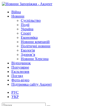
Війна
Новини
Суспільство
Події
Україна
Спорт
Економіка
Новини компаній
Політичні новини
Екологія
Здоров’я
Новини Херсона
Відпочинок
Популярне
Ексклюзив
Погляд
Фото-відео
Підтримка сайту Акцент
РУС
УКР