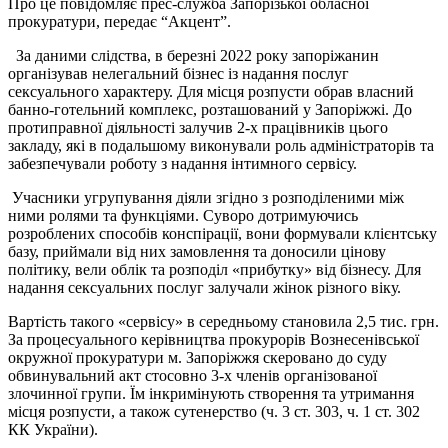
Про це повідомляє прес-служба Запорізької обласної
прокуратури, передає “Акцент”.
За даними слідства, в березні 2022 року запоріжанин
організував нелегальний бізнес із надання послуг
сексуального характеру. Для місця розпусти обрав власний
банно-готельний комплекс, розташований у Запоріжжі. До
протиправної діяльності залучив 2-х працівників цього
закладу, які в подальшому виконували роль адміністраторів та
забезпечували роботу з надання інтимного сервісу.
Учасники угрупування діяли згідно з розподіленими між
ними ролями та функціями. Суворо дотримуючись
розроблених способів конспірації, вони формували клієнтську
базу, приймали від них замовлення та доносили цінову
політику, вели облік та розподіл «прибутку» від бізнесу. Для
надання сексуальних послуг залучали жінок різного віку.
Вартість такого «сервісу» в середньому становила 2,5 тис. грн.
За процесуального керівництва прокурорів Вознесенівської
окружної прокуратури м. Запоріжжя скеровано до суду
обвинувальний акт стосовно 3-х членів організованої
злочинної групи. Їм інкримінують створення та утримання
місця розпусти, а також сутенерство (ч. 3 ст. 303, ч. 1 ст. 302
КК України).