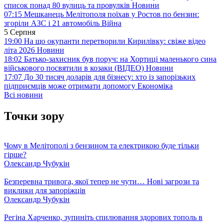
список понад 80 вулиць та провулків
Новини
07:15
Мешканець Мелітополя поїхав у Ростов по бензин:
згоріли АЗС і 21 автомобіль
Війна
5 Серпня
19:00
На що окупанти перетворили Кирилівку: свіже відео
літа 2026
Новини
18:02
Батько-захисник був поруч: на Хортиці маленького сина
військового посвятили в козаки (ВІДЕО)
Новини
17:07
До 30 тисяч доларів для бізнесу: хто із запорізьких
підприємців може отримати допомогу
Економіка
Всі новини
Точки зору
Чому в Мелітополі з бензином та електрикою буде тільки
гірше?
Олександр Чубукін
Безперевна тривога, якої тепер не чути… Нові загрози та
виклики для запоріжців
Олександр Чубукін
Регіна Харченко, зупиніть спилювання здорових тополь в