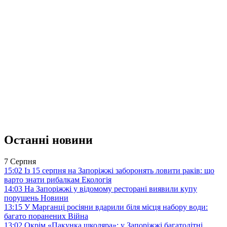
Останні новини
7 Серпня
15:02
Із 15 серпня на Запоріжжі заборонять ловити раків: що
варто знати рибалкам
Екологія
14:03
На Запоріжжі у відомому ресторані виявили купу
порушень
Новини
13:15
У Марганці росіяни вдарили біля місця набору води:
багато поранених
Війна
13:02
Окрім «Пакунка школяра»: у Запоріжжі багатодітні