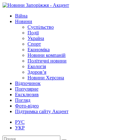
Війна
Новини
Суспільство
Події
Україна
Спорт
Економіка
Новини компаній
Політичні новини
Екологія
Здоров’я
Новини Херсона
Відпочинок
Популярне
Ексклюзив
Погляд
Фото-відео
Підтримка сайту Акцент
РУС
УКР