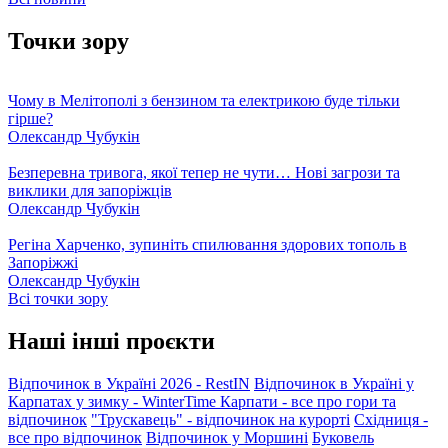
Точки зору
Чому в Мелітополі з бензином та електрикою буде тільки
гірше?
Олександр Чубукін
Безперевна тривога, якої тепер не чути… Нові загрози та
виклики для запоріжців
Олександр Чубукін
Регіна Харченко, зупиніть спилювання здорових тополь в
Запоріжжі
Олександр Чубукін
Всі точки зору
Наші інші проєкти
Відпочинок в Україні 2026 - RestIN
Відпочинок в Україні у
Карпатах у зимку - WinterTime
Карпати - все про гори та
відпочинок
"Трускавець" - відпочинок на курорті
Східниця -
все про відпочинок
Відпочинок у Моршині
Буковель