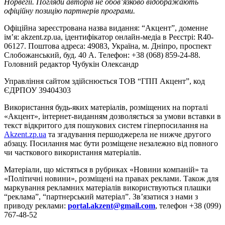
Норвегії. Погляди авторів не обов’язково відображають
офіційну позицію партнерів програми.
Офіційна зареєстрована назва видання: “Акцент”, доменне
ім’я: akzent.zp.ua, ідентифікатор онлайн-медіа в Реєстрі: R40-
06127. Поштова адреса: 49083, Україна, м. Дніпро, проспект
Слобожанський, буд. 40 А. Телефон: +38 (068) 859-24-88.
Головний редактор Чубукін Олександр
Управління сайтом здійснюється ТОВ “ГПП Акцент”, код
ЄДРПОУ 39404303
Використання будь-яких матеріалів, розміщених на порталі
«Акцент», інтернет-виданням дозволяється за умови вставки в
текст відкритого для пошукових систем гіперпосилання на
Akzent.zp.ua
та згадування першоджерела не нижче другого
абзацу. Посилання має бути розміщене незалежно від повного
чи часткового використання матеріалів.
Матеріали, що містяться в рубриках «Новини компаній» та
«Політичні новини», розміщені на правах реклами. Також для
маркування рекламних матеріалів використвуються плашки
“реклама”, “партнерський матеріал”. Зв’язатися з нами з
приводу реклами:
portal.akzent@gmail.com
, телефон +38 (099)
767-48-52