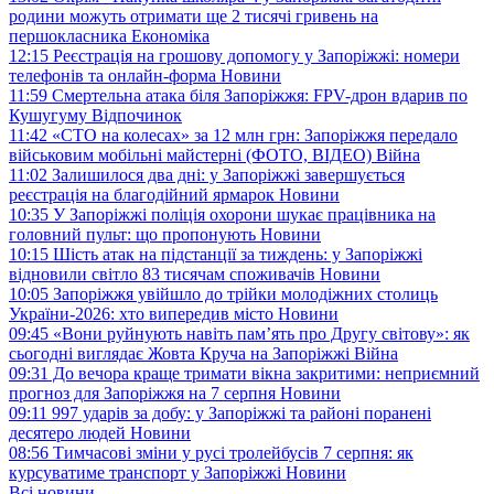
родини можуть отримати ще 2 тисячі гривень на
першокласника
Економіка
12:15
Реєстрація на грошову допомогу у Запоріжжі: номери
телефонів та онлайн-форма
Новини
11:59
Смертельна атака біля Запоріжжя: FPV-дрон вдарив по
Кушугуму
Відпочинок
11:42
«СТО на колесах» за 12 млн грн: Запоріжжя передало
військовим мобільні майстерні (ФОТО, ВІДЕО)
Війна
11:02
Залишилося два дні: у Запоріжжі завершується
реєстрація на благодійний ярмарок
Новини
10:35
У Запоріжжі поліція охорони шукає працівника на
головний пульт: що пропонують
Новини
10:15
Шість атак на підстанції за тиждень: у Запоріжжі
відновили світло 83 тисячам споживачів
Новини
10:05
Запоріжжя увійшло до трійки молодіжних столиць
України-2026: хто випередив місто
Новини
09:45
«Вони руйнують навіть пам’ять про Другу світову»: як
сьогодні виглядає Жовта Круча на Запоріжжі
Війна
09:31
До вечора краще тримати вікна закритими: неприємний
прогноз для Запоріжжя на 7 серпня
Новини
09:11
997 ударів за добу: у Запоріжжі та районі поранені
десятеро людей
Новини
08:56
Тимчасові зміни у русі тролейбусів 7 серпня: як
курсуватиме транспорт у Запоріжжі
Новини
Всі новини