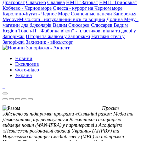
Драгобрат
Славсько
Свалява
НМП "Затока"
НМП "Грибовка"
Коблево - Черное море
Одесса - курорт на Черном море
Каролино-Бугаз - Черное Море
Солнечные панели Запорожья
MedoveMisto.com - натуральний віск та вощина
Долина Меду -
магазин для бджолярів
Вадим Слюсарєв
Слюсарев Вадим
Region
Touch-IT
"Фабрика вікон" - пластикові вікна та двері у
Запоріжжі
Штори та жалюзі у Запоріжжі
Натяжні стелі у
Запоріжжі
Захисник - військторг
Новини
Ексклюзив
Фото-відео
Україна
Проєкт
здійснено за підтримки програми «Сильніші разом: Медіа та
Демократія», що реалізується Всесвітньою асоціацією
видавців новин (WAN-IFRA) у партнерстві з Асоціацією
«Незалежні регіональні видавці України» (АНРВУ) та
Норвезькою асоціацією медіабізнесу (MBL) за підтримки