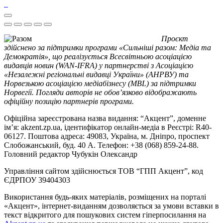
Проєкт
здійснено за підтримки програми «Сильніші разом: Медіа та
Демократія», що реалізується Всесвітньою асоціацією
видавців новин (WAN-IFRA) у партнерстві з Асоціацією
«Незалежні регіональні видавці України» (АНРВУ) та
Норвезькою асоціацією медіабізнесу (MBL) за підтримки
Норвегії. Погляди авторів не обов’язково відображають
офіційну позицію партнерів програми.
Офіційна зареєстрована назва видання: “Акцент”, доменне
ім’я: akzent.zp.ua, ідентифікатор онлайн-медіа в Реєстрі: R40-
06127. Поштова адреса: 49083, Україна, м. Дніпро, проспект
Слобожанський, буд. 40 А. Телефон: +38 (068) 859-24-88.
Головний редактор Чубукін Олександр
Управління сайтом здійснюється ТОВ “ГПП Акцент”, код
ЄДРПОУ 39404303
Використання будь-яких матеріалів, розміщених на порталі
«Акцент», інтернет-виданням дозволяється за умови вставки в
текст відкритого для пошукових систем гіперпосилання на