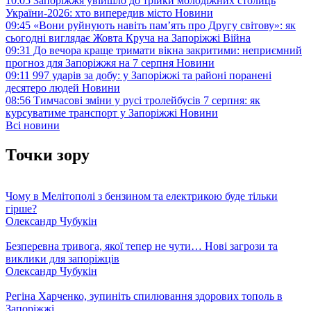
10:05
Запоріжжя увійшло до трійки молодіжних столиць
України-2026: хто випередив місто
Новини
09:45
«Вони руйнують навіть пам’ять про Другу світову»: як
сьогодні виглядає Жовта Круча на Запоріжжі
Війна
09:31
До вечора краще тримати вікна закритими: неприємний
прогноз для Запоріжжя на 7 серпня
Новини
09:11
997 ударів за добу: у Запоріжжі та районі поранені
десятеро людей
Новини
08:56
Тимчасові зміни у русі тролейбусів 7 серпня: як
курсуватиме транспорт у Запоріжжі
Новини
Всі новини
Точки зору
Чому в Мелітополі з бензином та електрикою буде тільки
гірше?
Олександр Чубукін
Безперевна тривога, якої тепер не чути… Нові загрози та
виклики для запоріжців
Олександр Чубукін
Регіна Харченко, зупиніть спилювання здорових тополь в
Запоріжжі