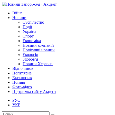
Війна
Новини
Суспільство
Події
Україна
Спорт
Економіка
Новини компаній
Політичні новини
Екологія
Здоров’я
Новини Херсона
Відпочинок
Популярне
Ексклюзив
Погляд
Фото-відео
Підтримка сайту Акцент
РУС
УКР