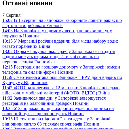
Останні новини
7 Серпня
15:02
Із 15 серпня на Запоріжжі заборонять ловити раків: що
варто знати рибалкам
Екологія
14:03
На Запоріжжі у відомому ресторані виявили купу
порушень
Новини
13:15
У Марганці росіяни вдарили біля місця набору води:
багато поранених
Війна
13:02
Окрім «Пакунка школяра»: у Запоріжжі багатодітні
родини можуть отримати ще 2 тисячі гривень на
першокласника
Економіка
12:15
Реєстрація на грошову допомогу у Запоріжжі: номери
телефонів та онлайн-форма
Новини
11:59
Смертельна атака біля Запоріжжя: FPV-дрон вдарив по
Кушугуму
Відпочинок
11:42
«СТО на колесах» за 12 млн грн: Запоріжжя передало
військовим мобільні майстерні (ФОТО, ВІДЕО)
Війна
11:02
Залишилося два дні: у Запоріжжі завершується
реєстрація на благодійний ярмарок
Новини
10:35
У Запоріжжі поліція охорони шукає працівника на
головний пульт: що пропонують
Новини
10:15
Шість атак на підстанції за тиждень: у Запоріжжі
відновили світло 83 тисячам споживачів
Новини