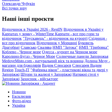
Олександр Чубукін
Всі точки зору
Наші інші проєкти
Відпочинок в Україні 2026 - RestIN
Відпочинок в Україні у
Карпатах у зимку - WinterTime
Карпати - все про гори та
відпочинок
"Трускавець" - відпочинок на курорті
Східниця -
все про відпочинок
Відпочинок у Моршині
Буковель
Драгобрат
Славсько
Свалява
НМП "Затока"
НМП "Грибовка"
Коблево - Черное море
Одесса - курорт на Черном море
Каролино-Бугаз - Черное Море
Солнечные панели Запорожья
MedoveMisto.com - натуральний віск та вощина
Долина Меду -
магазин для бджолярів
Вадим Слюсарєв
Слюсарев Вадим
Region
Touch-IT
"Фабрика вікон" - пластикові вікна та двері у
Запоріжжі
Штори та жалюзі у Запоріжжі
Натяжні стелі у
Запоріжжі
Захисник - військторг
Новини
Ексклюзив
Фото-відео
Україна