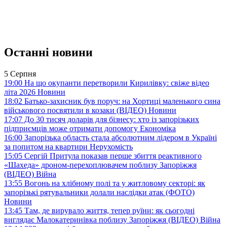
Останні новини
5 Серпня
19:00
На що окупанти перетворили Кирилівку: свіже відео
літа 2026
Новини
18:02
Батько-захисник був поруч: на Хортиці маленького сина
військового посвятили в козаки (ВІДЕО)
Новини
17:07
До 30 тисяч доларів для бізнесу: хто із запорізьких
підприємців може отримати допомогу
Економіка
16:00
Запорізька область стала абсолютним лідером в Україні
за попитом на квартири
Нерухомість
15:05
Сергій Притула показав перше збиття реактивного
«Шахеда» дроном-перехоплювачем поблизу Запоріжжя
(ВІДЕО)
Війна
13:55
Вогонь на хлібному полі та у житловому секторі: як
запорізькі рятувальники долали наслідки атак (ФОТО)
Новини
13:45
Там, де вирувало життя, тепер руїни: як сьогодні
виглядає Малокатеринівка поблизу Запоріжжя (ВІДЕО)
Війна