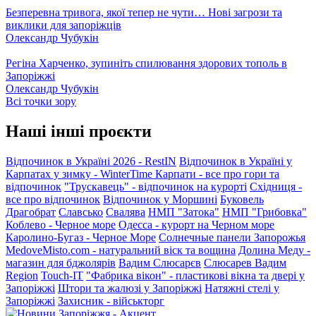
Безперевна тривога, якої тепер не чути… Нові загрози та
виклики для запоріжців
Олександр Чубукін
Регіна Харченко, зупиніть спилювання здорових тополь в
Запоріжжі
Олександр Чубукін
Всі точки зору
Наші інші проєкти
Відпочинок в Україні 2026 - RestIN
Відпочинок в Україні у
Карпатах у зимку - WinterTime
Карпати - все про гори та
відпочинок
"Трускавець" - відпочинок на курорті
Східниця -
все про відпочинок
Відпочинок у Моршині
Буковель
Драгобрат
Славсько
Свалява
НМП "Затока"
НМП "Грибовка"
Коблево - Черное море
Одесса - курорт на Черном море
Каролино-Бугаз - Черное Море
Солнечные панели Запорожья
MedoveMisto.com - натуральний віск та вощина
Долина Меду -
магазин для бджолярів
Вадим Слюсарєв
Слюсарев Вадим
Region
Touch-IT
"Фабрика вікон" - пластикові вікна та двері у
Запоріжжі
Штори та жалюзі у Запоріжжі
Натяжні стелі у
Запоріжжі
Захисник - військторг