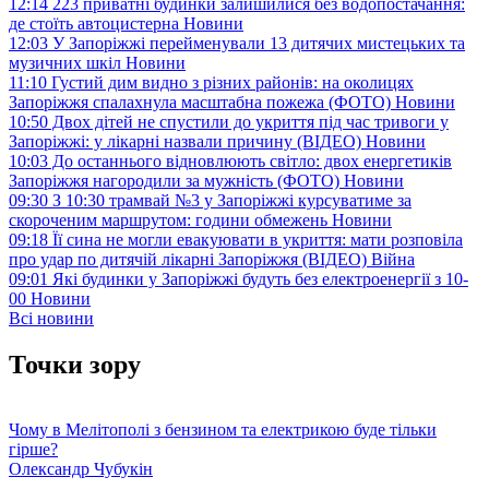
12:14
223 приватні будинки залишилися без водопостачання:
де стоїть автоцистерна
Новини
12:03
У Запоріжжі перейменували 13 дитячих мистецьких та
музичних шкіл
Новини
11:10
Густий дим видно з різних районів: на околицях
Запоріжжя спалахнула масштабна пожежа (ФОТО)
Новини
10:50
Двох дітей не спустили до укриття під час тривоги у
Запоріжжі: у лікарні назвали причину (ВІДЕО)
Новини
10:03
До останнього відновлюють світло: двох енергетиків
Запоріжжя нагородили за мужність (ФОТО)
Новини
09:30
З 10:30 трамвай №3 у Запоріжжі курсуватиме за
скороченим маршрутом: години обмежень
Новини
09:18
Її сина не могли евакуювати в укриття: мати розповіла
про удар по дитячій лікарні Запоріжжя (ВІДЕО)
Війна
09:01
Які будинки у Запоріжжі будуть без електроенергії з 10-
00
Новини
Всі новини
Точки зору
Чому в Мелітополі з бензином та електрикою буде тільки
гірше?
Олександр Чубукін