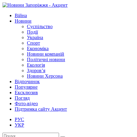
Війна
Новини
Суспільство
Події
Україна
Спорт
Економіка
Новини компаній
Політичні новини
Екологія
Здоров’я
Новини Херсона
Відпочинок
Популярне
Ексклюзив
Погляд
Фото-відео
Підтримка сайту Акцент
РУС
УКР