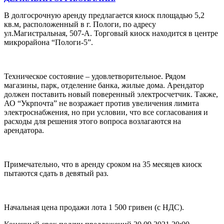
В долгосрочную аренду предлагается киоск площадью 5,2
кв.м, расположенный в г. Пологи, по адресу
ул.Магистральная, 507-А. Торговый киоск находится в центре
микрорайона “Пологи-5”.
Техническое состояние – удовлетворительное. Рядом
магазины, парк, отделение банка, жилые дома. Арендатор
должен поставить новый поверенный электросчетчик. Также,
АО “Укрпочта” не возражает против увеличения лимита
электроснабжения, но при условии, что все согласования и
расходы для решения этого вопроса возлагаются на
арендатора.
Примечательно, что в аренду сроком на 35 месяцев киоск
пытаются сдать в девятый раз.
Начальная цена продажи лота 1 500 гривен (с НДС).