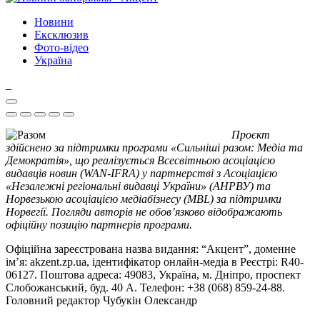
Новини
Ексклюзив
Фото-відео
Україна
Проєкт
здійснено за підтримки програми «Сильніші разом: Медіа та
Демократія», що реалізується Всесвітньою асоціацією
видавців новин (WAN-IFRA) у партнерстві з Асоціацією
«Незалежні регіональні видавці України» (АНРВУ) та
Норвезькою асоціацією медіабізнесу (MBL) за підтримки
Норвегії. Погляди авторів не обов’язково відображають
офіційну позицію партнерів програми.
Офіційна зареєстрована назва видання: “Акцент”, доменне
ім’я: akzent.zp.ua, ідентифікатор онлайн-медіа в Реєстрі: R40-
06127. Поштова адреса: 49083, Україна, м. Дніпро, проспект
Слобожанський, буд. 40 А. Телефон: +38 (068) 859-24-88.
Головний редактор Чубукін Олександр