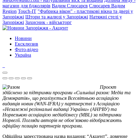
MedoveMisto.com - натуральний віск та вощина
Долина Меду -
магазин для бджолярів
Вадим Слюсарєв
Слюсарев Вадим
Region
Touch-IT
"Фабрика вікон" - пластикові вікна та двері у
Запоріжжі
Штори та жалюзі у Запоріжжі
Натяжні стелі у
Запоріжжі
Захисник - військторг
Новини
Ексклюзив
Фото-відео
Україна
Проєкт
здійснено за підтримки програми «Сильніші разом: Медіа та
Демократія», що реалізується Всесвітньою асоціацією
видавців новин (WAN-IFRA) у партнерстві з Асоціацією
«Незалежні регіональні видавці України» (АНРВУ) та
Норвезькою асоціацією медіабізнесу (MBL) за підтримки
Норвегії. Погляди авторів не обов’язково відображають
офіційну позицію партнерів програми.
Офіційна зареєстрована назва видання: “Акцент”, доменне