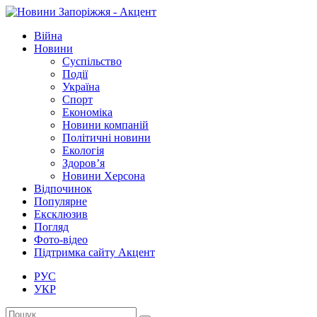
Війна
Новини
Суспільство
Події
Україна
Спорт
Економіка
Новини компаній
Політичні новини
Екологія
Здоров’я
Новини Херсона
Відпочинок
Популярне
Ексклюзив
Погляд
Фото-відео
Підтримка сайту Акцент
РУС
УКР