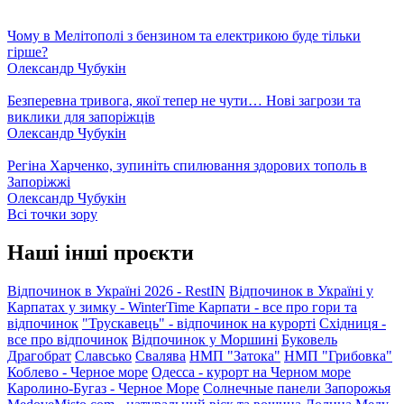
Чому в Мелітополі з бензином та електрикою буде тільки
гірше?
Олександр Чубукін
Безперевна тривога, якої тепер не чути… Нові загрози та
виклики для запоріжців
Олександр Чубукін
Регіна Харченко, зупиніть спилювання здорових тополь в
Запоріжжі
Олександр Чубукін
Всі точки зору
Наші інші проєкти
Відпочинок в Україні 2026 - RestIN
Відпочинок в Україні у
Карпатах у зимку - WinterTime
Карпати - все про гори та
відпочинок
"Трускавець" - відпочинок на курорті
Східниця -
все про відпочинок
Відпочинок у Моршині
Буковель
Драгобрат
Славсько
Свалява
НМП "Затока"
НМП "Грибовка"
Коблево - Черное море
Одесса - курорт на Черном море
Каролино-Бугаз - Черное Море
Солнечные панели Запорожья