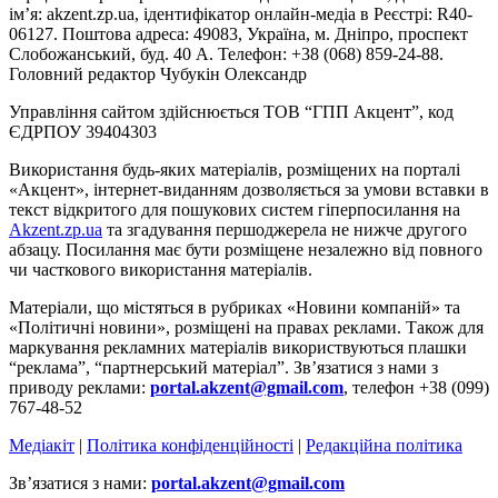
ім’я: akzent.zp.ua, ідентифікатор онлайн-медіа в Реєстрі: R40-
06127. Поштова адреса: 49083, Україна, м. Дніпро, проспект
Слобожанський, буд. 40 А. Телефон: +38 (068) 859-24-88.
Головний редактор Чубукін Олександр
Управління сайтом здійснюється ТОВ “ГПП Акцент”, код
ЄДРПОУ 39404303
Використання будь-яких матеріалів, розміщених на порталі
«Акцент», інтернет-виданням дозволяється за умови вставки в
текст відкритого для пошукових систем гіперпосилання на
Akzent.zp.ua
та згадування першоджерела не нижче другого
абзацу. Посилання має бути розміщене незалежно від повного
чи часткового використання матеріалів.
Матеріали, що містяться в рубриках «Новини компаній» та
«Політичні новини», розміщені на правах реклами. Також для
маркування рекламних матеріалів використвуються плашки
“реклама”, “партнерський матеріал”. Зв’язатися з нами з
приводу реклами:
portal.akzent@gmail.com
, телефон +38 (099)
767-48-52
Медіакіт
|
Політика конфіденційності
|
Редакційна політика
Зв’язатися з нами:
portal.akzent@gmail.com