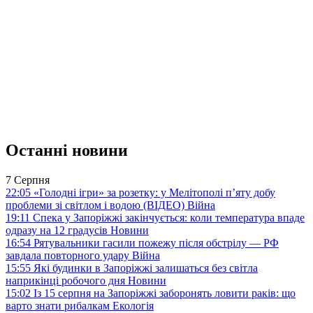
Останні новини
7 Серпня
22:05
«Голодні ігри» за розетку: у Мелітополі п’яту добу
проблеми зі світлом і водою (ВІДЕО)
Війна
19:11
Спека у Запоріжжі закінчується: коли температура впаде
одразу на 12 градусів
Новини
16:54
Рятувальники гасили пожежу після обстрілу — РФ
завдала повторного удару
Війна
15:55
Які будинки в Запоріжжі залишаться без світла
наприкінці робочого дня
Новини
15:02
Із 15 серпня на Запоріжжі заборонять ловити раків: що
варто знати рибалкам
Екологія