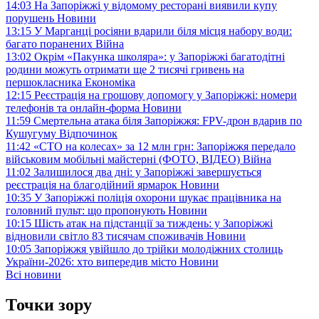
14:03
На Запоріжжі у відомому ресторані виявили купу
порушень
Новини
13:15
У Марганці росіяни вдарили біля місця набору води:
багато поранених
Війна
13:02
Окрім «Пакунка школяра»: у Запоріжжі багатодітні
родини можуть отримати ще 2 тисячі гривень на
першокласника
Економіка
12:15
Реєстрація на грошову допомогу у Запоріжжі: номери
телефонів та онлайн-форма
Новини
11:59
Смертельна атака біля Запоріжжя: FPV-дрон вдарив по
Кушугуму
Відпочинок
11:42
«СТО на колесах» за 12 млн грн: Запоріжжя передало
військовим мобільні майстерні (ФОТО, ВІДЕО)
Війна
11:02
Залишилося два дні: у Запоріжжі завершується
реєстрація на благодійний ярмарок
Новини
10:35
У Запоріжжі поліція охорони шукає працівника на
головний пульт: що пропонують
Новини
10:15
Шість атак на підстанції за тиждень: у Запоріжжі
відновили світло 83 тисячам споживачів
Новини
10:05
Запоріжжя увійшло до трійки молодіжних столиць
України-2026: хто випередив місто
Новини
Всі новини
Точки зору