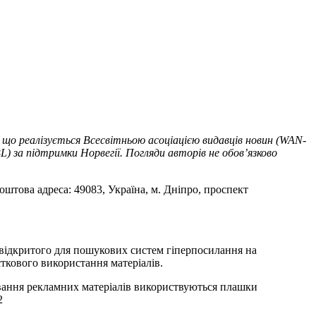
 що реалізується Всесвітньою асоціацією видавців новин (WAN-
) за підтримки Норвегії. Погляди авторів не обов’язково
оштова адреса: 49083, Україна, м. Дніпро, проспект
т відкритого для пошукових систем гіперпосилання на
ткового використання матеріалів.
ування рекламних матеріалів використвуються плашки
2