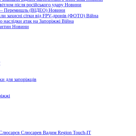
вітлом після російського удару
Новини
я — Перемишль (ВІДЕО)
Новини
ли захисні сітки від FPV-дронів (ФОТО)
Війна
ро наслідки атак на Запоріжжі
Війна
рантин
Новини
?
ки для запоріжців
ріжжі
Слюсарєв
Слюсарев Вадим
Region
Touch-IT