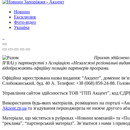
Новини
Ексклюзив
Фото-відео
Україна
Проєкт здійснено
IFRA) у партнерстві з Асоціацією «Незалежні регіональні видав
відображають офіційну позицію партнерів програми.
Офіційна зареєстрована назва видання: “Акцент”, доменне ім’я: 
Слобожанський, буд. 40 А. Телефон: +38 (068) 859-24-88. Голо
Управління сайтом здійснюється ТОВ “ГПП Акцент”, код ЄД
Використання будь-яких матеріалів, розміщених на порталі «Ак
Akzent.zp.ua
та згадування першоджерела не нижче другого абза
Матеріали, що містяться в рубриках «Новини компаній» та «По
“реклама”, “партнерський матеріал”. Зв’язатися з нами з приво