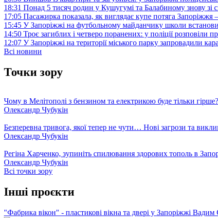
18:31
Понад 5 тисяч родин у Кушугумі та Балабиному знову зі с
17:05
Пасажирка показала, як виглядає купе потяга Запоріжж
15:45
У Запоріжжі на футбольному майданчику школи встанови
14:50
Троє загиблих і четверо поранених: у поліції розповіли п
12:07
У Запоріжжі на території міського парку запровадили ка
Всі новини
Точки зору
Чому в Мелітополі з бензином та електрикою буде тільки гірше
Олександр Чубукін
Безперевна тривога, якої тепер не чути… Нові загрози та викли
Олександр Чубукін
Регіна Харченко, зупиніть спилювання здорових тополь в Запо
Олександр Чубукін
Всі точки зору
Інші проєкти
"Фабрика вікон" - пластикові вікна та двері у Запоріжжі
Вадим 