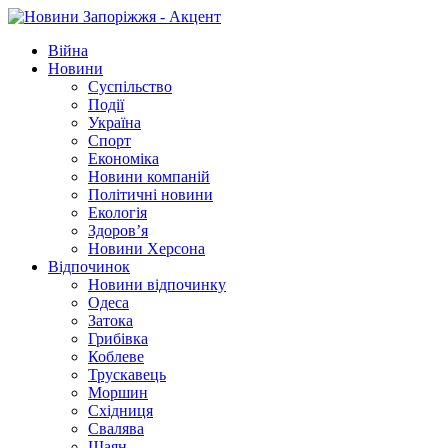
Війна
Новини
Суспільство
Події
Україна
Спорт
Економіка
Новини компаній
Політичні новини
Екологія
Здоров’я
Новини Херсона
Відпочинок
Новини відпочинку
Одеса
Затока
Грибівка
Коблеве
Трускавець
Моршин
Східниця
Свалява
Шаян