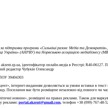
 за підтримки програми «Сильніші разом: Медіа та Демократія»,
ці України» (АНРВУ) та Норвезькою асоціацією медіабізнесу (MBL
akzent.zp.ua, ідентифікатор онлайн-медіа в Реєстрі: R40-06127. П
вний редактор Чубукін Олександр
РПОУ 39404303
цент», інтернет-виданням дозволяється за умови вставки в текс
цу. Посилання має бути розміщене незалежно від повного чи час
літичні новини», розміщені на правах реклами. Також для марк
ду реклами:
portal.akzent@gmail.com
, телефон +38 (099) 767-48-5