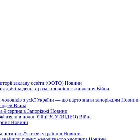
иторії закладу освіти (ФОТО)
Новини
ія двічі за день втрачала зовнішнє живлення
Війна
 чоловіків з усієї України — що варто знати запоріжцям
Новини
 людей
Війна
а 9 серпня в Запоріжжі
Новини
жжі взяли в полон бійці ЗСУ (ВІДЕО)
Війна
ерпня
Новини
а петицію 25 тисяч українців
Новини
кі знайшли рідних малолітнього хлопчика
Новини