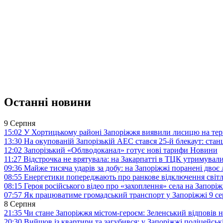
Останні новини
9 Серпня
15:02
У Хортицькому районі Запоріжжя виявили лисицю на тер
13:30
На окупованій Запорізькій АЕС стався 25-й блекаут: станц
12:02
Запорізький «Облводоканал» готує нові тарифи
Новини
11:27
Відстрочка не врятувала: на Закарпатті в ТЦК утримували
09:36
Майже тисяча ударів за добу: на Запоріжжі поранені двоє
08:55
Енергетики попереджають про ранкове відключення світл
08:15
Героя російського відео про «захоплення» села на Запорі
07:57
Як працюватиме громадський транспорт у Запоріжжі 9 с
8 Серпня
21:35
Чи стане Запоріжжя містом-героєм: Зеленський відповів н
20:30
Вийшов із квартири та загубився: у Запоріжжі поліцейсь