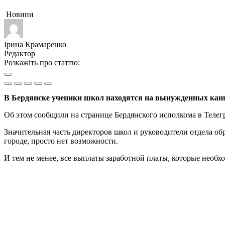
Новини
Ірина Крамаренко
Редактор
Розкажіть про статтю:
В Бердянске ученики школ находятся на вынужденных каник
Об этом сообщили на странице Бердянского исполкома в Телег
Значительная часть директоров школ и руководители отдела обр
городе, просто нет возможности.
И тем не менее, все выплаты заработной платы, которые необх