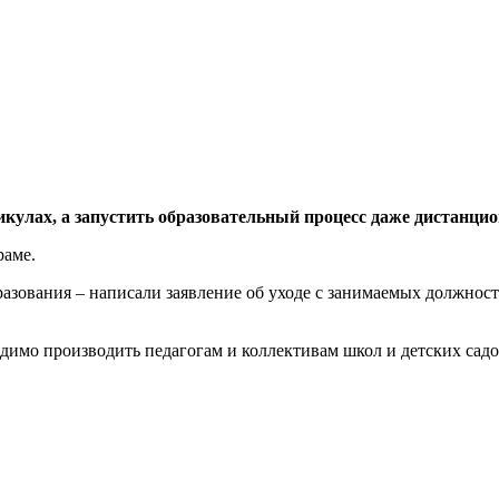
улах, а запустить образовательный процесс даже дистанцион
раме.
азования – написали заявление об уходе с занимаемых должносте
одимо производить педагогам и коллективам школ и детских садо