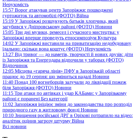
Нерухомість
15:57
Ворог атакував центр Запоріжжя: пошкоджені
гуртожиток та автомобілі (ФОТО)
Війна
15:19
У Запоріжжі розшукують батьків хлопчика, який
загубився у Дніпровському районі (ФОТО)
Новини
15:05
Три дні музики, ремесел і сучасного мистецтва: у
Запоріжжі вперше проведуть етносимпозіум
Культура
14:02
У Запоріжжі виставили на приватизацію недобудовану
їдальню: скільки вона коштує (ФОТО)
Нерухомість
13:27
Від тривог — до наметів, творчості й нових друзів: діти
із Запоріжжя та Енергодара відпочили у таборах (ФОТО)
Відпочинок
12:05
Місцева «гаряча лінія» ПФУ в Запорізькій області
працює до 19 серпня: що зміниться надалі
Новини
11:40
Понад 100 вогнеборців залучали до ліквідації пожеж
біля Запоріжжя (ФОТО)
Новини
11:15
Три атаки по автівках і удар КАБами: у Запорізькому
районі є поранені
Без категорії
11:02
Запоріжжя ініціює зміни до законодавства про розподіл
природного газу в житловому фонді
Новини
10:10
Знищення російської ДРГ в Оріхові потрапило на відео:
аналітик оцінив загрозу штурму
Війна
Всі новини