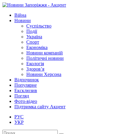
Війна
Новини
Суспільство
Події
Україна
Спорт
Економіка
Новини компаній
Політичні новини
Екологія
Здоров’я
Новини Херсона
Відпочинок
Популярне
Ексклюзив
Погляд
Фото-відео
Підтримка сайту Акцент
РУС
УКР