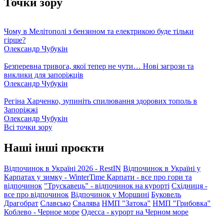
Точки зору
Чому в Мелітополі з бензином та електрикою буде тільки
гірше?
Олександр Чубукін
Безперевна тривога, якої тепер не чути… Нові загрози та
виклики для запоріжців
Олександр Чубукін
Регіна Харченко, зупиніть спилювання здорових тополь в
Запоріжжі
Олександр Чубукін
Всі точки зору
Наші інші проєкти
Відпочинок в Україні 2026 - RestIN
Відпочинок в Україні у
Карпатах у зимку - WinterTime
Карпати - все про гори та
відпочинок
"Трускавець" - відпочинок на курорті
Східниця -
все про відпочинок
Відпочинок у Моршині
Буковель
Драгобрат
Славсько
Свалява
НМП "Затока"
НМП "Грибовка"
Коблево - Черное море
Одесса - курорт на Черном море