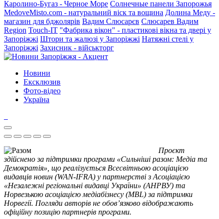
Каролино-Бугаз - Черное Море
Солнечные панели Запорожья
MedoveMisto.com - натуральний віск та вощина
Долина Меду -
магазин для бджолярів
Вадим Слюсарєв
Слюсарев Вадим
Region
Touch-IT
"Фабрика вікон" - пластикові вікна та двері у
Запоріжжі
Штори та жалюзі у Запоріжжі
Натяжні стелі у
Запоріжжі
Захисник - військторг
Новини
Ексклюзив
Фото-відео
Україна
Проєкт
здійснено за підтримки програми «Сильніші разом: Медіа та
Демократія», що реалізується Всесвітньою асоціацією
видавців новин (WAN-IFRA) у партнерстві з Асоціацією
«Незалежні регіональні видавці України» (АНРВУ) та
Норвезькою асоціацією медіабізнесу (MBL) за підтримки
Норвегії. Погляди авторів не обов’язково відображають
офіційну позицію партнерів програми.