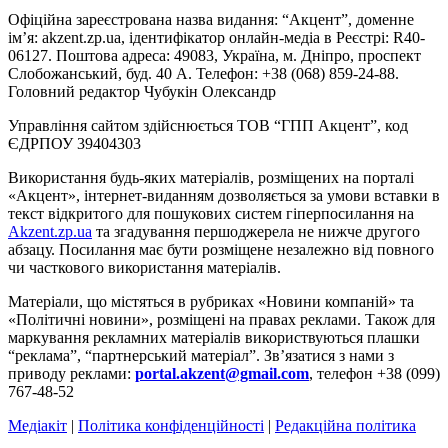
Офіційна зареєстрована назва видання: “Акцент”, доменне
ім’я: akzent.zp.ua, ідентифікатор онлайн-медіа в Реєстрі: R40-
06127. Поштова адреса: 49083, Україна, м. Дніпро, проспект
Слобожанський, буд. 40 А. Телефон: +38 (068) 859-24-88.
Головний редактор Чубукін Олександр
Управління сайтом здійснюється ТОВ “ГПП Акцент”, код
ЄДРПОУ 39404303
Використання будь-яких матеріалів, розміщених на порталі
«Акцент», інтернет-виданням дозволяється за умови вставки в
текст відкритого для пошукових систем гіперпосилання на
Akzent.zp.ua
та згадування першоджерела не нижче другого
абзацу. Посилання має бути розміщене незалежно від повного
чи часткового використання матеріалів.
Матеріали, що містяться в рубриках «Новини компаній» та
«Політичні новини», розміщені на правах реклами. Також для
маркування рекламних матеріалів використвуються плашки
“реклама”, “партнерський матеріал”. Зв’язатися з нами з
приводу реклами:
portal.akzent@gmail.com
, телефон +38 (099)
767-48-52
Медіакіт
|
Політика конфіденційності
|
Редакційна політика