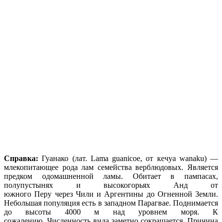
Справка:
Гуанако (лат.
Lama guanicoe
, от кечуа
wanaku
) —
млекопитающее рода лам семейства верблюдовых. Является
предком одомашненной ламы. Обитает в пампасах,
полупустынях и высокогорьях Анд от
южного Перу через Чили и Аргентины до Огненной Земли.
Небольшая популяция есть в западном Парагвае. Поднимается
до высоты 4000 м над уровнем моря. К
сожалению, Численность вида заметно сокращается. Причина