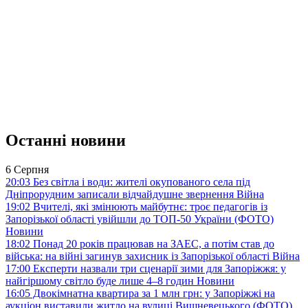
Останні новини
6 Серпня
20:03
Без світла і води: жителі окупованого села під
Дніпрорудним записали відчайдушне звернення
Війна
19:02
Вчителі, які змінюють майбутнє: троє педагогів із
Запорізької області увійшли до ТОП-50 України (ФОТО)
Новини
18:02
Понад 20 років працював на ЗАЕС, а потім став до
війська: на війні загинув захисник із Запорізької області
Війна
17:00
Експерти назвали три сценарії зими для Запоріжжя: у
найгіршому світло буде лише 4–8 годин
Новини
16:05
Двокімнатна квартира за 1 млн грн: у Запоріжжі на
аукціон виставили житло на вулиці Вишневецького (ФОТО)