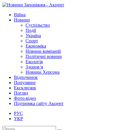
Війна
Новини
Суспільство
Події
Україна
Спорт
Економіка
Новини компаній
Політичні новини
Екологія
Здоров’я
Новини Херсона
Відпочинок
Популярне
Ексклюзив
Погляд
Фото-відео
Підтримка сайту Акцент
РУС
УКР