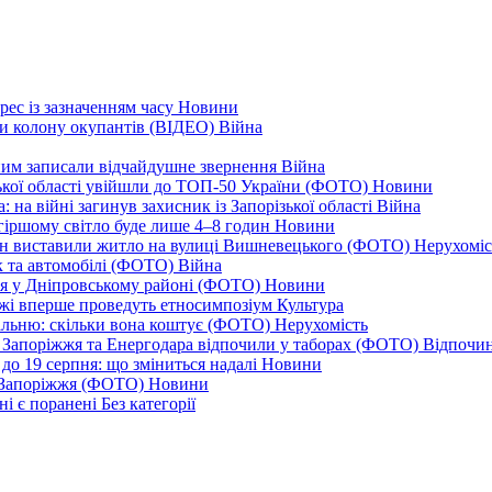
рес із зазначенням часу
Новини
ли колону окупантів (ВІДЕО)
Війна
дним записали відчайдушне звернення
Війна
ізької області увійшли до ТОП-50 України (ФОТО)
Новини
 на війні загинув захисник із Запорізької області
Війна
йгіршому світло буде лише 4–8 годин
Новини
ціон виставили житло на вулиці Вишневецького (ФОТО)
Нерухоміс
к та автомобілі (ФОТО)
Війна
ся у Дніпровському районі (ФОТО)
Новини
іжжі вперше проведуть етносимпозіум
Культура
альню: скільки вона коштує (ФОТО)
Нерухомість
 із Запоріжжя та Енергодара відпочили у таборах (ФОТО)
Відпочи
до 19 серпня: що зміниться надалі
Новини
я Запоріжжя (ФОТО)
Новини
ні є поранені
Без категорії