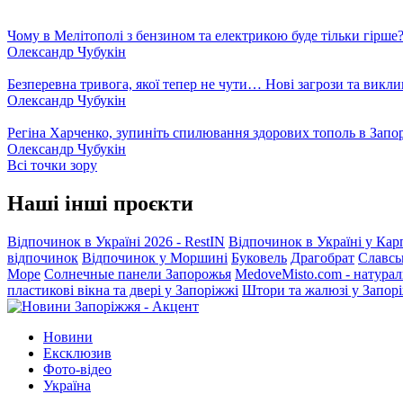
Чому в Мелітополі з бензином та електрикою буде тільки гірше
Олександр Чубукін
Безперевна тривога, якої тепер не чути… Нові загрози та викли
Олександр Чубукін
Регіна Харченко, зупиніть спилювання здорових тополь в Запо
Олександр Чубукін
Всі точки зору
Наші інші проєкти
Відпочинок в Україні 2026 - RestIN
Відпочинок в Україні у Кар
відпочинок
Відпочинок у Моршині
Буковель
Драгобрат
Славсь
Море
Солнечные панели Запорожья
MedoveMisto.com - натурал
пластикові вікна та двері у Запоріжжі
Штори та жалюзі у Запор
Новини
Ексклюзив
Фото-відео
Україна