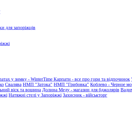
?
ки для запоріжців
ріжжі
патах у зимку - WinterTime
Карпати - все про гори та відпочинок
ко
Свалява
НМП "Затока"
НМП "Грибовка"
Коблево - Черное мо
ьний віск та вощина
Долина Меду - магазин для бджолярів
Вади
іжжі
Натяжні стелі у Запоріжжі
Захисник - військторг