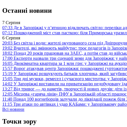
Останні новини
7 Серпня
07:33
Де в Запоріжжі у п’ятницю відключать світло: переліки ад
07:12
Пошкоджений міст став пасткою: біля Приморська урази
6 Серпня
20:03
Без світла і води: жителі окупованого села під Дніпрору
19:02
Вчителі, які змінюють майбутнє: троє педагогів із Запор
18:02
Понад 20 років працював на ЗАЕС, а потім став до війська:
17:00
Експерти назвали три сценарії зими для Запоріжжя: у на
16:05
Двокімнатна квартира за 1 млн грн: у Запоріжжі на аук
15:57
Ворог атакував центр Запоріжжя: пошкоджені гуртожито
15:19
У Запоріжжі розшукують батьків хлопчика, який загубив
15:05
Три дні музики, ремесел і сучасного мистецтва: у Запор
14:02
У Запоріжжі виставили на приватизацію недобудовану їд
13:27
Від тривог — до наметів, творчості й нових друзів: діти
12:05
Місцева «гаряча лінія» ПФУ в Запорізькій області працює 
11:40
Понад 100 вогнеборців залучали до ліквідації пожеж біл
11:15
Три атаки по автівках і удар КАБами: у Запорізькому райо
Всі новини
Точки зору