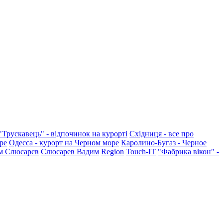
"Трускавець" - відпочинок на курорті
Східниця - все про
ре
Одесса - курорт на Черном море
Каролино-Бугаз - Черное
м Слюсарєв
Слюсарев Вадим
Region
Touch-IT
"Фабрика вікон" -