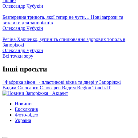
гірше?
Олександр Чубукін
Безперевна тривога, якої тепер не чути… Нові загрози та
виклики для запоріжців
Олександр Чубукін
Регіна Харченко, зупиніть спилювання здорових тополь в
Запоріжжі
Олександр Чубукін
Всі точки зору
Інші проєкти
"Фабрика вікон" - пластикові вікна та двері у Запоріжжі
Вадим Слюсарєв
Слюсарев Вадим
Region
Touch-IT
Новини
Ексклюзив
Фото-відео
Україна