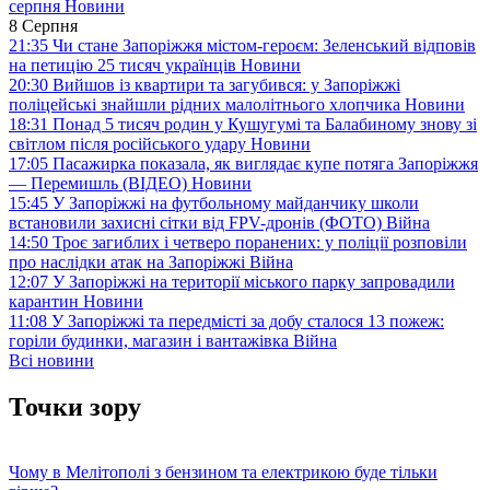
серпня
Новини
8 Серпня
21:35
Чи стане Запоріжжя містом-героєм: Зеленський відповів
на петицію 25 тисяч українців
Новини
20:30
Вийшов із квартири та загубився: у Запоріжжі
поліцейські знайшли рідних малолітнього хлопчика
Новини
18:31
Понад 5 тисяч родин у Кушугумі та Балабиному знову зі
світлом після російського удару
Новини
17:05
Пасажирка показала, як виглядає купе потяга Запоріжжя
— Перемишль (ВІДЕО)
Новини
15:45
У Запоріжжі на футбольному майданчику школи
встановили захисні сітки від FPV-дронів (ФОТО)
Війна
14:50
Троє загиблих і четверо поранених: у поліції розповіли
про наслідки атак на Запоріжжі
Війна
12:07
У Запоріжжі на території міського парку запровадили
карантин
Новини
11:08
У Запоріжжі та передмісті за добу сталося 13 пожеж:
горіли будинки, магазин і вантажівка
Війна
Всі новини
Точки зору
Чому в Мелітополі з бензином та електрикою буде тільки