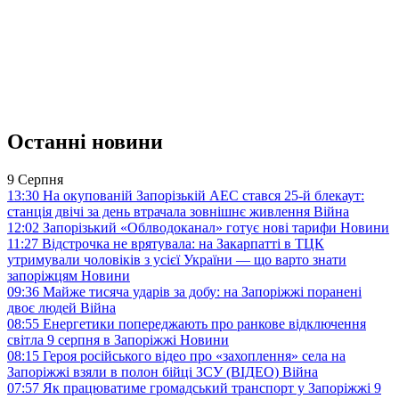
Останні новини
9 Серпня
13:30
На окупованій Запорізькій АЕС стався 25-й блекаут:
станція двічі за день втрачала зовнішнє живлення
Війна
12:02
Запорізький «Облводоканал» готує нові тарифи
Новини
11:27
Відстрочка не врятувала: на Закарпатті в ТЦК
утримували чоловіків з усієї України — що варто знати
запоріжцям
Новини
09:36
Майже тисяча ударів за добу: на Запоріжжі поранені
двоє людей
Війна
08:55
Енергетики попереджають про ранкове відключення
світла 9 серпня в Запоріжжі
Новини
08:15
Героя російського відео про «захоплення» села на
Запоріжжі взяли в полон бійці ЗСУ (ВІДЕО)
Війна
07:57
Як працюватиме громадський транспорт у Запоріжжі 9