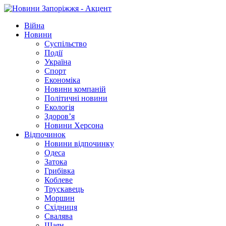
Війна
Новини
Суспільство
Події
Україна
Спорт
Економіка
Новини компаній
Політичні новини
Екологія
Здоров’я
Новини Херсона
Відпочинок
Новини відпочинку
Одеса
Затока
Грибівка
Коблеве
Трускавець
Моршин
Східниця
Свалява
Шаян