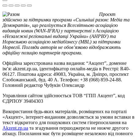
Проєкт
здійснено за підтримки програми «Сильніші разом: Медіа та
Демократія», що реалізується Всесвітньою асоціацією
видавців новин (WAN-IFRA) у партнерстві з Асоціацією
«Незалежні регіональні видавці України» (АНРВУ) та
Норвезькою асоціацією медіабізнесу (MBL) за підтримки
Норвегії. Погляди авторів не обов’язково відображають
офіційну позицію партнерів програми.
Офіційна зареєстрована назва видання: “Акцент”, доменне
ім’я: akzent.zp.ua, ідентифікатор онлайн-медіа в Реєстрі: R40-
06127. Поштова адреса: 49083, Україна, м. Дніпро, проспект
Слобожанський, буд. 40 А. Телефон: +38 (068) 859-24-88.
Головний редактор Чубукін Олександр
Управління сайтом здійснюється ТОВ “ГПП Акцент”, код
ЄДРПОУ 39404303
Використання будь-яких матеріалів, розміщених на порталі
«Акцент», інтернет-виданням дозволяється за умови вставки в
текст відкритого для пошукових систем гіперпосилання на
Akzent.zp.ua
та згадування першоджерела не нижче другого
абзацу. Посилання має бути розміщене незалежно від повного