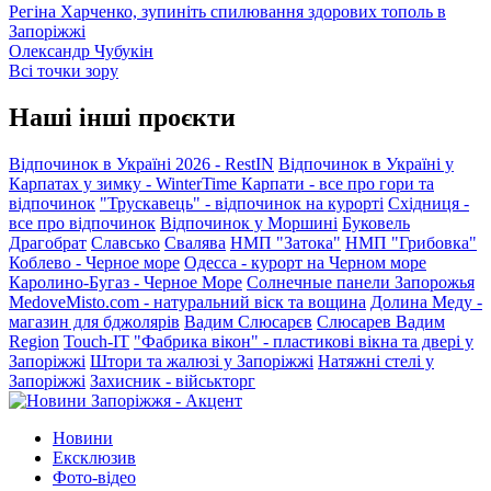
Регіна Харченко, зупиніть спилювання здорових тополь в
Запоріжжі
Олександр Чубукін
Всі точки зору
Наші інші проєкти
Відпочинок в Україні 2026 - RestIN
Відпочинок в Україні у
Карпатах у зимку - WinterTime
Карпати - все про гори та
відпочинок
"Трускавець" - відпочинок на курорті
Східниця -
все про відпочинок
Відпочинок у Моршині
Буковель
Драгобрат
Славсько
Свалява
НМП "Затока"
НМП "Грибовка"
Коблево - Черное море
Одесса - курорт на Черном море
Каролино-Бугаз - Черное Море
Солнечные панели Запорожья
MedoveMisto.com - натуральний віск та вощина
Долина Меду -
магазин для бджолярів
Вадим Слюсарєв
Слюсарев Вадим
Region
Touch-IT
"Фабрика вікон" - пластикові вікна та двері у
Запоріжжі
Штори та жалюзі у Запоріжжі
Натяжні стелі у
Запоріжжі
Захисник - військторг
Новини
Ексклюзив
Фото-відео