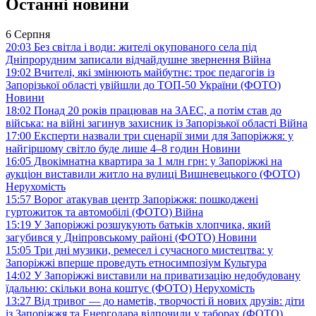
Останні новини
6 Серпня
20:03
Без світла і води: жителі окупованого села під
Дніпрорудним записали відчайдушне звернення
Війна
19:02
Вчителі, які змінюють майбутнє: троє педагогів із
Запорізької області увійшли до ТОП-50 України (ФОТО)
Новини
18:02
Понад 20 років працював на ЗАЕС, а потім став до
війська: на війні загинув захисник із Запорізької області
Війна
17:00
Експерти назвали три сценарії зими для Запоріжжя: у
найгіршому світло буде лише 4–8 годин
Новини
16:05
Двокімнатна квартира за 1 млн грн: у Запоріжжі на
аукціон виставили житло на вулиці Вишневецького (ФОТО)
Нерухомість
15:57
Ворог атакував центр Запоріжжя: пошкоджені
гуртожиток та автомобілі (ФОТО)
Війна
15:19
У Запоріжжі розшукують батьків хлопчика, який
загубився у Дніпровському районі (ФОТО)
Новини
15:05
Три дні музики, ремесел і сучасного мистецтва: у
Запоріжжі вперше проведуть етносимпозіум
Культура
14:02
У Запоріжжі виставили на приватизацію недобудовану
їдальню: скільки вона коштує (ФОТО)
Нерухомість
13:27
Від тривог — до наметів, творчості й нових друзів: діти
із Запоріжжя та Енергодара відпочили у таборах (ФОТО)