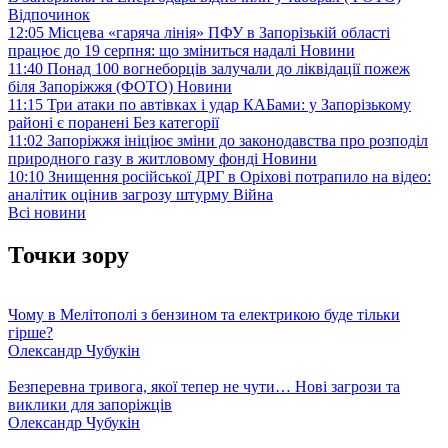
Відпочинок
12:05
Місцева «гаряча лінія» ПФУ в Запорізькій області
працює до 19 серпня: що зміниться надалі
Новини
11:40
Понад 100 вогнеборців залучали до ліквідації пожеж
біля Запоріжжя (ФОТО)
Новини
11:15
Три атаки по автівках і удар КАБами: у Запорізькому
районі є поранені
Без категорії
11:02
Запоріжжя ініціює зміни до законодавства про розподіл
природного газу в житловому фонді
Новини
10:10
Знищення російської ДРГ в Оріхові потрапило на відео:
аналітик оцінив загрозу штурму
Війна
Всі новини
Точки зору
Чому в Мелітополі з бензином та електрикою буде тільки
гірше?
Олександр Чубукін
Безперевна тривога, якої тепер не чути… Нові загрози та
виклики для запоріжців
Олександр Чубукін