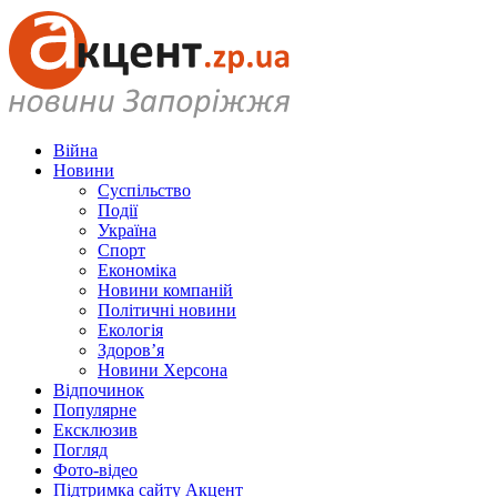
Війна
Новини
Суспільство
Події
Україна
Спорт
Економіка
Новини компаній
Політичні новини
Екологія
Здоров’я
Новини Херсона
Відпочинок
Популярне
Ексклюзив
Погляд
Фото-відео
Підтримка сайту Акцент