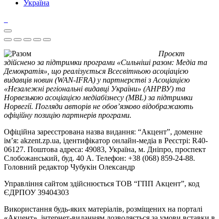
Україна
Проєкт
здійснено за підтримки програми «Сильніші разом: Медіа та
Демократія», що реалізується Всесвітньою асоціацією
видавців новин (WAN-IFRA) у партнерстві з Асоціацією
«Незалежні регіональні видавці України» (АНРВУ) та
Норвезькою асоціацією медіабізнесу (MBL) за підтримки
Норвегії. Погляди авторів не обов’язково відображають
офіційну позицію партнерів програми.
Офіційна зареєстрована назва видання: “Акцент”, доменне
ім’я: akzent.zp.ua, ідентифікатор онлайн-медіа в Реєстрі: R40-
06127. Поштова адреса: 49083, Україна, м. Дніпро, проспект
Слобожанський, буд. 40 А. Телефон: +38 (068) 859-24-88.
Головний редактор Чубукін Олександр
Управління сайтом здійснюється ТОВ “ГПП Акцент”, код
ЄДРПОУ 39404303
Використання будь-яких матеріалів, розміщених на порталі
«Акцент», інтернет-виданням дозволяється за умови вставки в