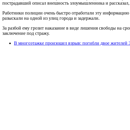
пострадавший описал внешность злоумышленника и рассказал, ч
Работники полиции очень быстро отработали эту информацию и
разыскали на одной из улиц города и задержали.
За разбой ему грозит наказание в виде лишения свободы на ср
заключение под стражу.
В многоэтажке произошел взрыв: погибли двое жителей