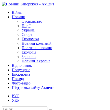
Війна
Новини
Суспільство
Події
Україна
Спорт
Економіка
Новини компаній
Політичні новини
Екологія
Здоров’я
Новини Херсона
Відпочинок
Популярне
Ексклюзив
Погляд
Фото-відео
Підтримка сайту Акцент
РУС
УКР