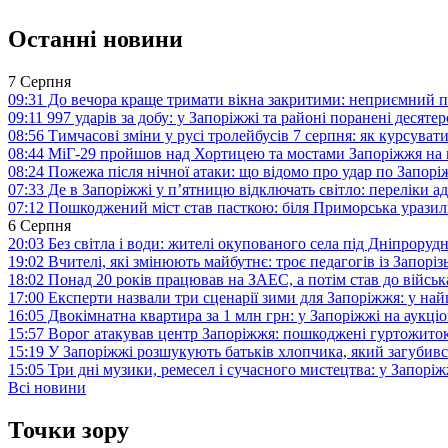
Останні новини
7 Серпня
09:31
До вечора краще тримати вікна закритими: неприємний п
09:11
997 ударів за добу: у Запоріжжі та районі поранені десят
08:56
Тимчасові зміни у русі тролейбусів 7 серпня: як курсува
08:44
МіГ-29 пройшов над Хортицею та мостами Запоріжжя на 
08:24
Пожежа після нічної атаки: що відомо про удар по Запо
07:33
Де в Запоріжжі у п’ятницю відключать світло: переліки ад
07:12
Пошкоджений міст став пасткою: біля Приморська урази
6 Серпня
20:03
Без світла і води: жителі окупованого села під Дніпрору
19:02
Вчителі, які змінюють майбутнє: троє педагогів із Запор
18:02
Понад 20 років працював на ЗАЕС, а потім став до війська:
17:00
Експерти назвали три сценарії зими для Запоріжжя: у на
16:05
Двокімнатна квартира за 1 млн грн: у Запоріжжі на аук
15:57
Ворог атакував центр Запоріжжя: пошкоджені гуртожито
15:19
У Запоріжжі розшукують батьків хлопчика, який загубив
15:05
Три дні музики, ремесел і сучасного мистецтва: у Запор
Всі новини
Точки зору