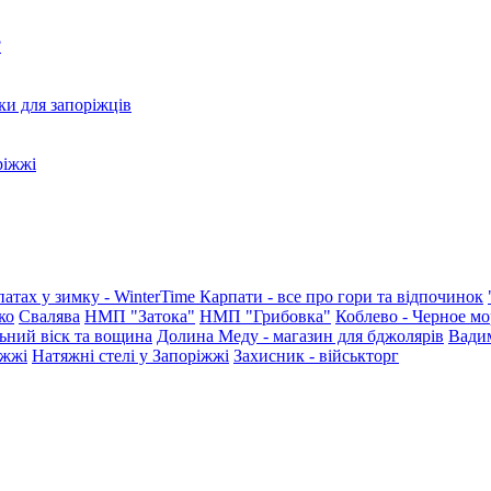
?
ки для запоріжців
ріжжі
патах у зимку - WinterTime
Карпати - все про гори та відпочинок
ко
Свалява
НМП "Затока"
НМП "Грибовка"
Коблево - Черное мо
ьний віск та вощина
Долина Меду - магазин для бджолярів
Вади
іжжі
Натяжні стелі у Запоріжжі
Захисник - військторг