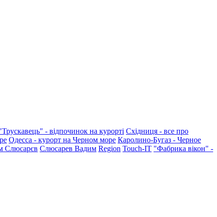
"Трускавець" - відпочинок на курорті
Східниця - все про
ре
Одесса - курорт на Черном море
Каролино-Бугаз - Черное
м Слюсарєв
Слюсарев Вадим
Region
Touch-IT
"Фабрика вікон" -