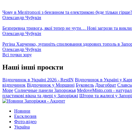
Чому в Мелітополі з бензином та електрикою буде тільки гірше
Олександр Чубукін
Безперевна тривога, якої тепер не чути… Нові загрози та викли
Олександр Чубукін
Регіна Харченко, зупиніть спилювання здорових тополь в Запо
Олександр Чубукін
Всі точки зору
Наші інші проєкти
Відпочинок в Україні 2026 - RestIN
Відпочинок в Україні у Кар
відпочинок
Відпочинок у Моршині
Буковель
Драгобрат
Славсь
Море
Солнечные панели Запорожья
MedoveMisto.com - натурал
пластикові вікна та двері у Запоріжжі
Штори та жалюзі у Запор
Новини
Ексклюзив
Фото-відео
Україна