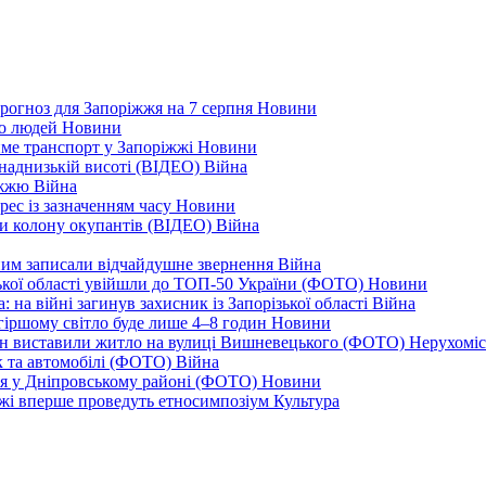
рогноз для Запоріжжя на 7 серпня
Новини
еро людей
Новини
тиме транспорт у Запоріжжі
Новини
наднизькій висоті (ВІДЕО)
Війна
ріжжю
Війна
рес із зазначенням часу
Новини
ли колону окупантів (ВІДЕО)
Війна
дним записали відчайдушне звернення
Війна
ізької області увійшли до ТОП-50 України (ФОТО)
Новини
 на війні загинув захисник із Запорізької області
Війна
йгіршому світло буде лише 4–8 годин
Новини
ціон виставили житло на вулиці Вишневецького (ФОТО)
Нерухоміс
к та автомобілі (ФОТО)
Війна
ся у Дніпровському районі (ФОТО)
Новини
іжжі вперше проведуть етносимпозіум
Культура