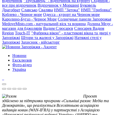
відпочинок
"Трускавець" - відпочинок на курорті
Східниця -
все про відпочинок
Відпочинок у Моршині
Буковель
Драгобрат
Славсько
Свалява
НМП "Затока"
НМП "Грибовка"
Коблево - Черное море
Одесса - курорт на Черном море
Каролино-Бугаз - Черное Море
Солнечные панели Запорожья
MedoveMisto.com - натуральний віск та вощина
Долина Меду -
магазин для бджолярів
Вадим Слюсарєв
Слюсарев Вадим
Region
Touch-IT
"Фабрика вікон" - пластикові вікна та двері у
Запоріжжі
Штори та жалюзі у Запоріжжі
Натяжні стелі у
Запоріжжі
Захисник - військторг
Новини
Ексклюзив
Фото-відео
Україна
Проєкт
здійснено за підтримки програми «Сильніші разом: Медіа та
Демократія», що реалізується Всесвітньою асоціацією
видавців новин (WAN-IFRA) у партнерстві з Асоціацією
«Незалежні регіональні видавці України» (АНРВУ) та