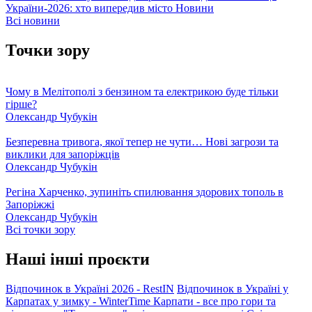
України-2026: хто випередив місто
Новини
Всі новини
Точки зору
Чому в Мелітополі з бензином та електрикою буде тільки
гірше?
Олександр Чубукін
Безперевна тривога, якої тепер не чути… Нові загрози та
виклики для запоріжців
Олександр Чубукін
Регіна Харченко, зупиніть спилювання здорових тополь в
Запоріжжі
Олександр Чубукін
Всі точки зору
Наші інші проєкти
Відпочинок в Україні 2026 - RestIN
Відпочинок в Україні у
Карпатах у зимку - WinterTime
Карпати - все про гори та