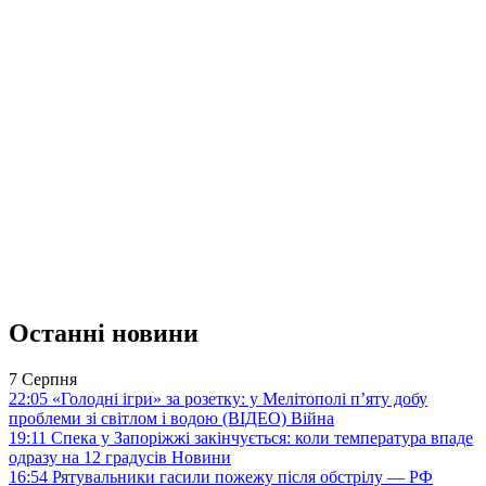
Останні новини
7 Серпня
22:05
«Голодні ігри» за розетку: у Мелітополі п’яту добу
проблеми зі світлом і водою (ВІДЕО)
Війна
19:11
Спека у Запоріжжі закінчується: коли температура впаде
одразу на 12 градусів
Новини
16:54
Рятувальники гасили пожежу після обстрілу — РФ