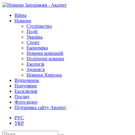
Війна
Новини
Суспільство
Події
Україна
Спорт
Економіка
Новини компаній
Політичні новини
Екологія
Здоров’я
Новини Херсона
Відпочинок
Популярне
Ексклюзив
Погляд
Фото-відео
Підтримка сайту Акцент
РУС
УКР