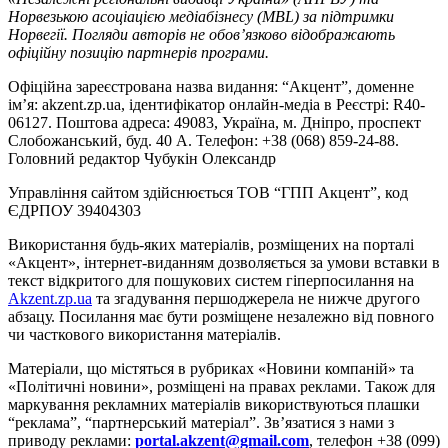
Норвезькою асоціацією медіабізнесу (MBL) за підтримки
Норвегії. Погляди авторів не обов’язково відображають
офіційну позицію партнерів програми.
Офіційна зареєстрована назва видання: “Акцент”, доменне
ім’я: akzent.zp.ua, ідентифікатор онлайн-медіа в Реєстрі: R40-
06127. Поштова адреса: 49083, Україна, м. Дніпро, проспект
Слобожанський, буд. 40 А. Телефон: +38 (068) 859-24-88.
Головний редактор Чубукін Олександр
Управління сайтом здійснюється ТОВ “ГПП Акцент”, код
ЄДРПОУ 39404303
Використання будь-яких матеріалів, розміщених на порталі
«Акцент», інтернет-виданням дозволяється за умови вставки в
текст відкритого для пошукових систем гіперпосилання на
Akzent.zp.ua
та згадування першоджерела не нижче другого
абзацу. Посилання має бути розміщене незалежно від повного
чи часткового використання матеріалів.
Матеріали, що містяться в рубриках «Новини компаній» та
«Політичні новини», розміщені на правах реклами. Також для
маркування рекламних матеріалів використвуються плашки
“реклама”, “партнерський матеріал”. Зв’язатися з нами з
приводу реклами:
portal.akzent@gmail.com
, телефон +38 (099)