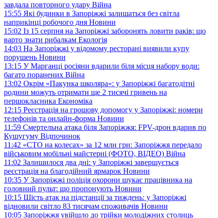
завдала повторного удару
Війна
15:55
Які будинки в Запоріжжі залишаться без світла
наприкінці робочого дня
Новини
15:02
Із 15 серпня на Запоріжжі заборонять ловити раків: що
варто знати рибалкам
Екологія
14:03
На Запоріжжі у відомому ресторані виявили купу
порушень
Новини
13:15
У Марганці росіяни вдарили біля місця набору води:
багато поранених
Війна
13:02
Окрім «Пакунка школяра»: у Запоріжжі багатодітні
родини можуть отримати ще 2 тисячі гривень на
першокласника
Економіка
12:15
Реєстрація на грошову допомогу у Запоріжжі: номери
телефонів та онлайн-форма
Новини
11:59
Смертельна атака біля Запоріжжя: FPV-дрон вдарив по
Кушугуму
Відпочинок
11:42
«СТО на колесах» за 12 млн грн: Запоріжжя передало
військовим мобільні майстерні (ФОТО, ВІДЕО)
Війна
11:02
Залишилося два дні: у Запоріжжі завершується
реєстрація на благодійний ярмарок
Новини
10:35
У Запоріжжі поліція охорони шукає працівника на
головний пульт: що пропонують
Новини
10:15
Шість атак на підстанції за тиждень: у Запоріжжі
відновили світло 83 тисячам споживачів
Новини
10:05
Запоріжжя увійшло до трійки молодіжних столиць