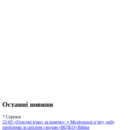
Останні новини
7 Серпня
22:05
«Голодні ігри» за розетку: у Мелітополі п’яту добу
проблеми зі світлом і водою (ВІДЕО)
Війна