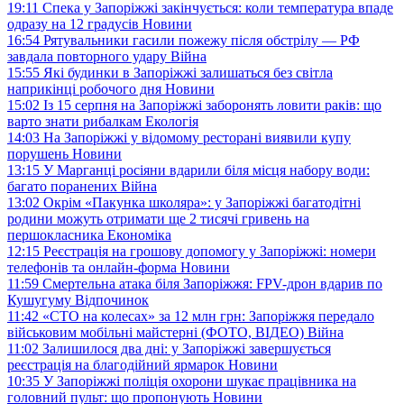
19:11
Спека у Запоріжжі закінчується: коли температура впаде
одразу на 12 градусів
Новини
16:54
Рятувальники гасили пожежу після обстрілу — РФ
завдала повторного удару
Війна
15:55
Які будинки в Запоріжжі залишаться без світла
наприкінці робочого дня
Новини
15:02
Із 15 серпня на Запоріжжі заборонять ловити раків: що
варто знати рибалкам
Екологія
14:03
На Запоріжжі у відомому ресторані виявили купу
порушень
Новини
13:15
У Марганці росіяни вдарили біля місця набору води:
багато поранених
Війна
13:02
Окрім «Пакунка школяра»: у Запоріжжі багатодітні
родини можуть отримати ще 2 тисячі гривень на
першокласника
Економіка
12:15
Реєстрація на грошову допомогу у Запоріжжі: номери
телефонів та онлайн-форма
Новини
11:59
Смертельна атака біля Запоріжжя: FPV-дрон вдарив по
Кушугуму
Відпочинок
11:42
«СТО на колесах» за 12 млн грн: Запоріжжя передало
військовим мобільні майстерні (ФОТО, ВІДЕО)
Війна
11:02
Залишилося два дні: у Запоріжжі завершується
реєстрація на благодійний ярмарок
Новини
10:35
У Запоріжжі поліція охорони шукає працівника на
головний пульт: що пропонують
Новини