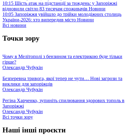
10:15
Шість атак на підстанції за тиждень: у Запоріжжі
відновили світло 83 тисячам споживачів
Новини
10:05
Запоріжжя увійшло до трійки молодіжних столиць
України-2026: хто випередив місто
Новини
Всі новини
Точки зору
Чому в Мелітополі з бензином та електрикою буде тільки
гірше?
Олександр Чубукін
Безперевна тривога, якої тепер не чути… Нові загрози та
виклики для запоріжців
Олександр Чубукін
Регіна Харченко, зупиніть спилювання здорових тополь в
Запоріжжі
Олександр Чубукін
Всі точки зору
Наші інші проєкти