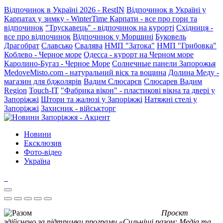
Відпочинок в Україні 2026 - RestIN
Відпочинок в Україні у
Карпатах у зимку - WinterTime
Карпати - все про гори та
відпочинок
"Трускавець" - відпочинок на курорті
Східниця -
все про відпочинок
Відпочинок у Моршині
Буковель
Драгобрат
Славсько
Свалява
НМП "Затока"
НМП "Грибовка"
Коблево - Черное море
Одесса - курорт на Черном море
Каролино-Бугаз - Черное Море
Солнечные панели Запорожья
MedoveMisto.com - натуральний віск та вощина
Долина Меду -
магазин для бджолярів
Вадим Слюсарєв
Слюсарев Вадим
Region
Touch-IT
"Фабрика вікон" - пластикові вікна та двері у
Запоріжжі
Штори та жалюзі у Запоріжжі
Натяжні стелі у
Запоріжжі
Захисник - військторг
Новини
Ексклюзив
Фото-відео
Україна
Проєкт
здійснено за підтримки програми «Сильніші разом: Медіа та