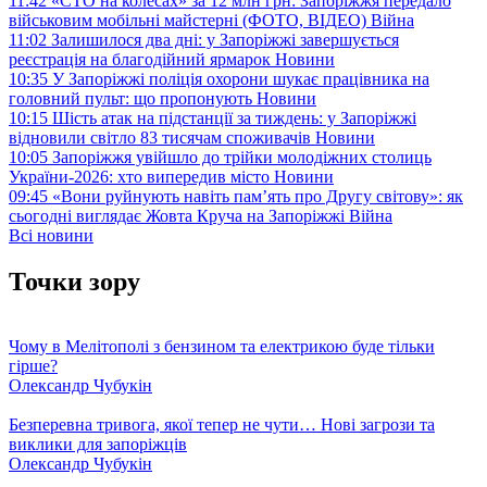
11:42
«СТО на колесах» за 12 млн грн: Запоріжжя передало
військовим мобільні майстерні (ФОТО, ВІДЕО)
Війна
11:02
Залишилося два дні: у Запоріжжі завершується
реєстрація на благодійний ярмарок
Новини
10:35
У Запоріжжі поліція охорони шукає працівника на
головний пульт: що пропонують
Новини
10:15
Шість атак на підстанції за тиждень: у Запоріжжі
відновили світло 83 тисячам споживачів
Новини
10:05
Запоріжжя увійшло до трійки молодіжних столиць
України-2026: хто випередив місто
Новини
09:45
«Вони руйнують навіть пам’ять про Другу світову»: як
сьогодні виглядає Жовта Круча на Запоріжжі
Війна
Всі новини
Точки зору
Чому в Мелітополі з бензином та електрикою буде тільки
гірше?
Олександр Чубукін
Безперевна тривога, якої тепер не чути… Нові загрози та
виклики для запоріжців
Олександр Чубукін