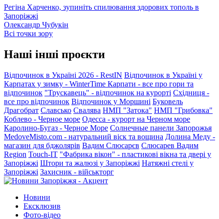
Регіна Харченко, зупиніть спилювання здорових тополь в
Запоріжжі
Олександр Чубукін
Всі точки зору
Наші інші проєкти
Відпочинок в Україні 2026 - RestIN
Відпочинок в Україні у
Карпатах у зимку - WinterTime
Карпати - все про гори та
відпочинок
"Трускавець" - відпочинок на курорті
Східниця -
все про відпочинок
Відпочинок у Моршині
Буковель
Драгобрат
Славсько
Свалява
НМП "Затока"
НМП "Грибовка"
Коблево - Черное море
Одесса - курорт на Черном море
Каролино-Бугаз - Черное Море
Солнечные панели Запорожья
MedoveMisto.com - натуральний віск та вощина
Долина Меду -
магазин для бджолярів
Вадим Слюсарєв
Слюсарев Вадим
Region
Touch-IT
"Фабрика вікон" - пластикові вікна та двері у
Запоріжжі
Штори та жалюзі у Запоріжжі
Натяжні стелі у
Запоріжжі
Захисник - військторг
Новини
Ексклюзив
Фото-відео