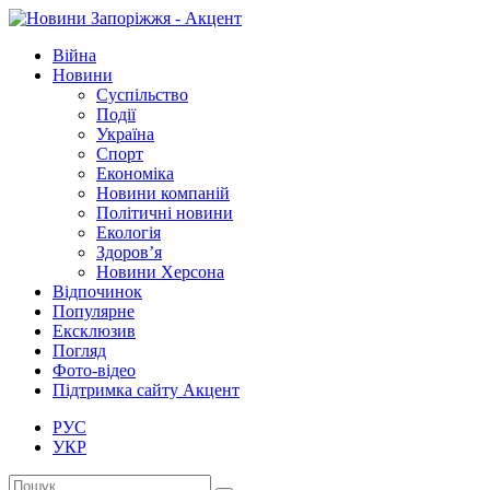
Війна
Новини
Суспільство
Події
Україна
Спорт
Економіка
Новини компаній
Політичні новини
Екологія
Здоров’я
Новини Херсона
Відпочинок
Популярне
Ексклюзив
Погляд
Фото-відео
Підтримка сайту Акцент
РУС
УКР