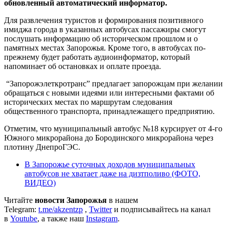
обновленный автоматический информатор.
Для развлечения туристов и формирования позитивного
имиджа города в указанных автобусах пассажиры смогут
послушать информацию об историческом прошлом и о
памятных местах Запорожья. Кроме того, в автобусах по-
прежнему будет работать аудиоинформатор, который
напоминает об остановках и оплате проезда.
“Запорожэлеткротранс” предлагает запорожцам при желании
обращаться с новыми идеями или интересными фактами об
исторических местах по маршрутам следования
общественного транспорта, принадлежащего предприятию.
Отметим, что муниципальный автобус №18 курсирует от 4-го
Южного микрорайона до Бородинского микрорайона через
плотину ДнепроГЭС.
В Запорожье суточных доходов муниципальных
автобусов не хватает даже на дизтполиво (ФОТО,
ВИДЕО)
Читайте
новости Запорожья
в нашем
Telegram:
t.me/akzentzp
,
Twitter
и подписывайтесь на канал
в
Youtube
, а также наш
Instagram
.