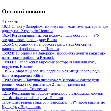
Останні новини
7 Серпня
19:11
Спека у Запоріжжі закінчується: коли температура впаде
одразу на 12 градусів
Новини
16:54
Рятувальники гасили пожежу після обстрілу — РФ
завдала повторного удару
Війна
15:55
Які будинки в Запоріжжі залишаться без світла
наприкінці робочого дня
Новини
15:02
Із 15 серпня на Запоріжжі заборонять ловити раків: що
варто знати рибалкам
Екологія
14:03
На Запоріжжі у відомому ресторані виявили купу
порушень
Новини
13:15
У Марганці росіяни вдарили біля місця набору води:
багато поранених
Війна
13:02
Окрім «Пакунка школяра»: у Запоріжжі багатодітні
родини можуть отримати ще 2 тисячі гривень на
першокласника
Економіка
12:15
Реєстрація на грошову допомогу у Запоріжжі: номери
телефонів та онлайн-форма
Новини
11:59
Смертельна атака біля Запоріжжя: FPV-дрон вдарив по
Кушугуму
Відпочинок