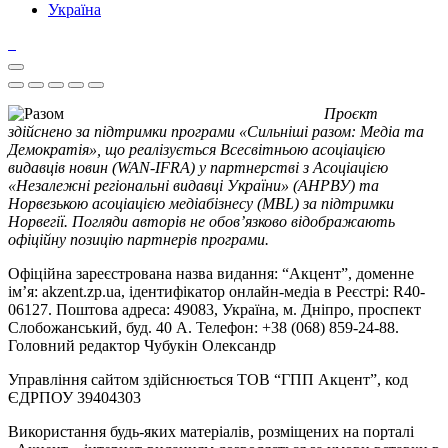
Україна
Проєкт
здійснено за підтримки програми «Сильніші разом: Медіа та
Демократія», що реалізується Всесвітньою асоціацією
видавців новин (WAN-IFRA) у партнерстві з Асоціацією
«Незалежні регіональні видавці України» (АНРВУ) та
Норвезькою асоціацією медіабізнесу (MBL) за підтримки
Норвегії. Погляди авторів не обов’язково відображають
офіційну позицію партнерів програми.
Офіційна зареєстрована назва видання: “Акцент”, доменне
ім’я: akzent.zp.ua, ідентифікатор онлайн-медіа в Реєстрі: R40-
06127. Поштова адреса: 49083, Україна, м. Дніпро, проспект
Слобожанський, буд. 40 А. Телефон: +38 (068) 859-24-88.
Головний редактор Чубукін Олександр
Управління сайтом здійснюється ТОВ “ГПП Акцент”, код
ЄДРПОУ 39404303
Використання будь-яких матеріалів, розміщених на порталі