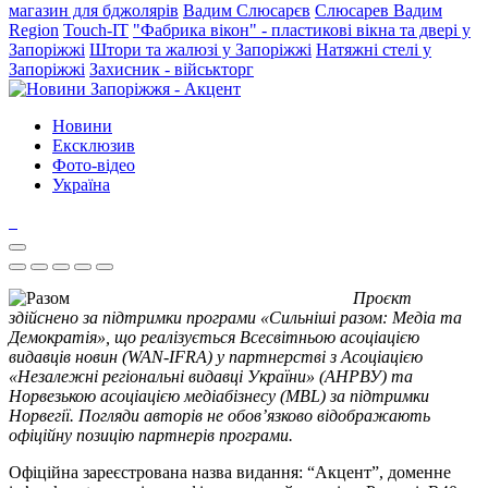
магазин для бджолярів
Вадим Слюсарєв
Слюсарев Вадим
Region
Touch-IT
"Фабрика вікон" - пластикові вікна та двері у
Запоріжжі
Штори та жалюзі у Запоріжжі
Натяжні стелі у
Запоріжжі
Захисник - військторг
Новини
Ексклюзив
Фото-відео
Україна
Проєкт
здійснено за підтримки програми «Сильніші разом: Медіа та
Демократія», що реалізується Всесвітньою асоціацією
видавців новин (WAN-IFRA) у партнерстві з Асоціацією
«Незалежні регіональні видавці України» (АНРВУ) та
Норвезькою асоціацією медіабізнесу (MBL) за підтримки
Норвегії. Погляди авторів не обов’язково відображають
офіційну позицію партнерів програми.
Офіційна зареєстрована назва видання: “Акцент”, доменне