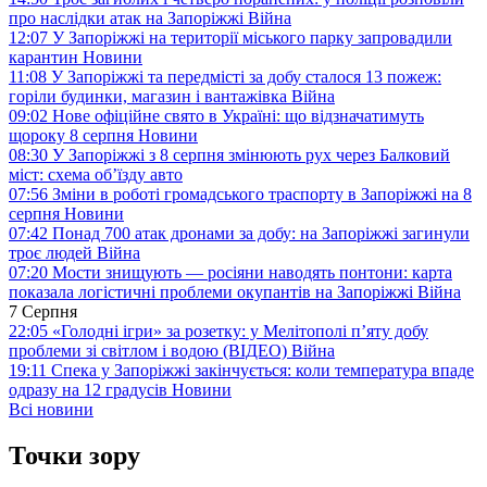
про наслідки атак на Запоріжжі
Війна
12:07
У Запоріжжі на території міського парку запровадили
карантин
Новини
11:08
У Запоріжжі та передмісті за добу сталося 13 пожеж:
горіли будинки, магазин і вантажівка
Війна
09:02
Нове офіційне свято в Україні: що відзначатимуть
щороку 8 серпня
Новини
08:30
У Запоріжжі з 8 серпня змінюють рух через Балковий
міст: схема об’їзду
авто
07:56
Зміни в роботі громадського траспорту в Запоріжжі на 8
серпня
Новини
07:42
Понад 700 атак дронами за добу: на Запоріжжі загинули
троє людей
Війна
07:20
Мости знищують — росіяни наводять понтони: карта
показала логістичні проблеми окупантів на Запоріжжі
Війна
7 Серпня
22:05
«Голодні ігри» за розетку: у Мелітополі п’яту добу
проблеми зі світлом і водою (ВІДЕО)
Війна
19:11
Спека у Запоріжжі закінчується: коли температура впаде
одразу на 12 градусів
Новини
Всі новини
Точки зору