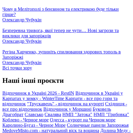
Чому в Мелітополі з бензином та електрикою буде тільки
гірше?
Олександр Чубукін
Безперевна тривога, якої тепер не чути… Нові загрози та
виклики для запоріжців
Олександр Чубукін
Регіна Харченко, зупиніть спилювання здорових тополь в
Запоріжжі
Олександр Чубукін
Всі точки зору
Наші інші проєкти
Відпочинок в Україні 2026 - RestIN
Відпочинок в Україні у
Карпатах у зимку - WinterTime
Карпати - все про гори та
відпочинок
"Трускавець" - відпочинок на курорті
Східниця -
все про відпочинок
Відпочинок у Моршині
Буковель
Драгобрат
Славсько
Свалява
НМП "Затока"
НМП "Грибовка"
Коблево - Черное море
Одесса - курорт на Черном море
Каролино-Бугаз - Черное Море
Солнечные панели Запорожья
MedoveMisto.com - натуральний віск та вощина
Долина Меду -