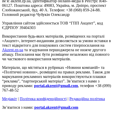
ім’я: akzent.zp.ua, ідентифікатор онлайн-медіа в Реєстрі: R40-
06127. Поштова адреса: 49083, Україна, м. Дніпро, проспект
Слобожанський, буд. 40 А. Телефон: +38 (068) 859-24-88.
Головний редактор Чубукін Олександр
Управління сайтом здійснюється ТОВ “ГПП Акцент”, код
ЄДРПОУ 39404303
Використання будь-яких матеріалів, розміщених на порталі
«Акцент», інтернет-виданням дозволяється за умови вставки в
текст відкритого для пошукових систем гіперпосилання на
Akzent.zp.ua
та згадування першоджерела не нижче другого
абзацу. Посилання має бути розміщене незалежно від повного
чи часткового використання матеріалів.
Матеріали, що містяться в рубриках «Новини компаній» та
«Політичні новини», розміщені на правах реклами. Також для
маркування рекламних матеріалів використвуються плашки
“реклама”, “партнерський матеріал”. Зв’язатися з нами з
приводу реклами:
portal.akzent@gmail.com
, телефон +38 (099)
767-48-52
Медіакіт
|
Політика конфіденційності
|
Редакційна політика
Зв’язатися з нами:
portal.akzent@gmail.com