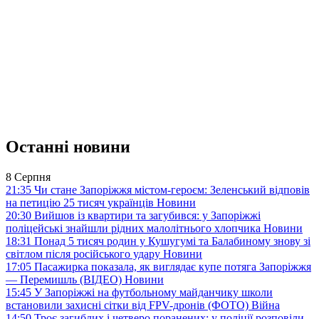
Останні новини
8 Серпня
21:35
Чи стане Запоріжжя містом-героєм: Зеленський відповів
на петицію 25 тисяч українців
Новини
20:30
Вийшов із квартири та загубився: у Запоріжжі
поліцейські знайшли рідних малолітнього хлопчика
Новини
18:31
Понад 5 тисяч родин у Кушугумі та Балабиному знову зі
світлом після російського удару
Новини
17:05
Пасажирка показала, як виглядає купе потяга Запоріжжя
— Перемишль (ВІДЕО)
Новини
15:45
У Запоріжжі на футбольному майданчику школи
встановили захисні сітки від FPV-дронів (ФОТО)
Війна
14:50
Троє загиблих і четверо поранених: у поліції розповіли