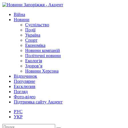
Війна
Новини
Суспільство
Події
Україна
Спорт
Економіка
Новини компаній
Політичні новини
Екологія
Здоров’я
Новини Херсона
Відпочинок
Популярне
Ексклюзив
Погляд
Фото-відео
Підтримка сайту Акцент
РУС
УКР