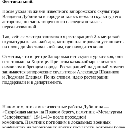
Фестивальной.
После ухода из жизни известного запорожского скульптора
Владлена Дубинина в городе осталось немало скульптур его
авторства, но часть творческого наследия осталась
нереализованной.
Так, сейчас мастера занимаются реставрацией 2-х метровой
скульптуры казака-кобзаря, которую планировали установить
на площади Фестивальной там, где находится ковш.
Отметим, что в центре Запорожья нет скульптур казаков, они
есть только на Хортице. При этом казак-кобзарь считается
символом и брендом города. Реставрацией на данный момент
занимаются запорожские скульпторы Александр Шкаликов
и Людмила Елецкая. По их словам, идею реставрации
поддержали и в департаменте.
Напомним, что самые известные работы Дубинина —
«Скорбящая мать» на Правом берегу, памятник «Металургам
“Запоріжсталі”. 1941–43» возле проходной
комбината. Памятник погибшим в локальных военных
конфликтах на территориях других государств, который более