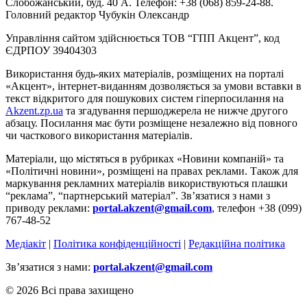
Слобожанський, буд. 40 А. Телефон: +38 (068) 859-24-88.
Головний редактор Чубукін Олександр
Управління сайтом здійснюється ТОВ “ГПП Акцент”, код
ЄДРПОУ 39404303
Використання будь-яких матеріалів, розміщених на порталі
«Акцент», інтернет-виданням дозволяється за умови вставки в
текст відкритого для пошукових систем гіперпосилання на
Akzent.zp.ua
та згадування першоджерела не нижче другого
абзацу. Посилання має бути розміщене незалежно від повного
чи часткового використання матеріалів.
Матеріали, що містяться в рубриках «Новини компаній» та
«Політичні новини», розміщені на правах реклами. Також для
маркування рекламних матеріалів використвуються плашки
“реклама”, “партнерський матеріал”. Зв’язатися з нами з
приводу реклами:
portal.akzent@gmail.com
, телефон +38 (099)
767-48-52
Медіакіт
|
Політика конфіденційності
|
Редакційна політика
Зв’язатися з нами:
portal.akzent@gmail.com
© 2026 Всі права захищено