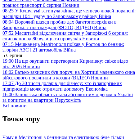
працює транспорт 6 серпня
Новини
08:25
У Кушугумі загинула жінка, ще четверо людей поранені:
наслідки 1041 удару по Запорізькому району
Війна
08:04
Ворожий шахед пробив дах багатоповерхівки в
Запоріжжі: є постраждалі (ФОТО, ВІДЕО)
Війна
07:52
Масштабні відключення світла у Запоріжжі 6 серпня:
список понад 80 вулиць та провулків
Новини
07:15
Мешканець Мелітополя поїхав у Ростов по бензин:
згоріли АЗС і 21 автомобіль
Війна
5 Серпня
19:00
На що окупанти перетворили Кирилівку: свіже відео
літа 2026
Новини
18:02
Батько-захисник був поруч: на Хортиці маленького сина
військового посвятили в козаки (ВІДЕО)
Новини
17:07
До 30 тисяч доларів для бізнесу: хто із запорізьких
підприємців може отримати допомогу
Економіка
16:00
Запорізька область стала абсолютним лідером в Україні
за попитом на квартири
Нерухомість
Всі новини
Точки зору
Чому в Мелітополі з бензином та електрикою буде тільки