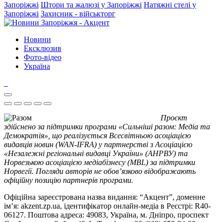
Запоріжжі
Штори та жалюзі у Запоріжжі
Натяжні стелі у
Запоріжжі
Захисник - військторг
Новини
Ексклюзив
Фото-відео
Україна
Проєкт
здійснено за підтримки програми «Сильніші разом: Медіа та
Демократія», що реалізується Всесвітньою асоціацією
видавців новин (WAN-IFRA) у партнерстві з Асоціацією
«Незалежні регіональні видавці України» (АНРВУ) та
Норвезькою асоціацією медіабізнесу (MBL) за підтримки
Норвегії. Погляди авторів не обов’язково відображають
офіційну позицію партнерів програми.
Офіційна зареєстрована назва видання: “Акцент”, доменне
ім’я: akzent.zp.ua, ідентифікатор онлайн-медіа в Реєстрі: R40-
06127. Поштова адреса: 49083, Україна, м. Дніпро, проспект