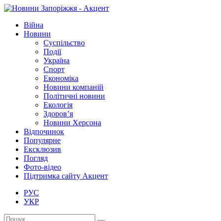
Війна
Новини
Суспільство
Події
Україна
Спорт
Економіка
Новини компаній
Політичні новини
Екологія
Здоров’я
Новини Херсона
Відпочинок
Популярне
Ексклюзив
Погляд
Фото-відео
Підтримка сайту Акцент
РУС
УКР