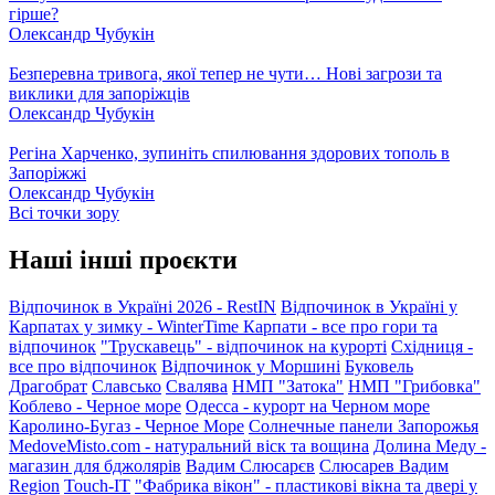
гірше?
Олександр Чубукін
Безперевна тривога, якої тепер не чути… Нові загрози та
виклики для запоріжців
Олександр Чубукін
Регіна Харченко, зупиніть спилювання здорових тополь в
Запоріжжі
Олександр Чубукін
Всі точки зору
Наші інші проєкти
Відпочинок в Україні 2026 - RestIN
Відпочинок в Україні у
Карпатах у зимку - WinterTime
Карпати - все про гори та
відпочинок
"Трускавець" - відпочинок на курорті
Східниця -
все про відпочинок
Відпочинок у Моршині
Буковель
Драгобрат
Славсько
Свалява
НМП "Затока"
НМП "Грибовка"
Коблево - Черное море
Одесса - курорт на Черном море
Каролино-Бугаз - Черное Море
Солнечные панели Запорожья
MedoveMisto.com - натуральний віск та вощина
Долина Меду -
магазин для бджолярів
Вадим Слюсарєв
Слюсарев Вадим
Region
Touch-IT
"Фабрика вікон" - пластикові вікна та двері у