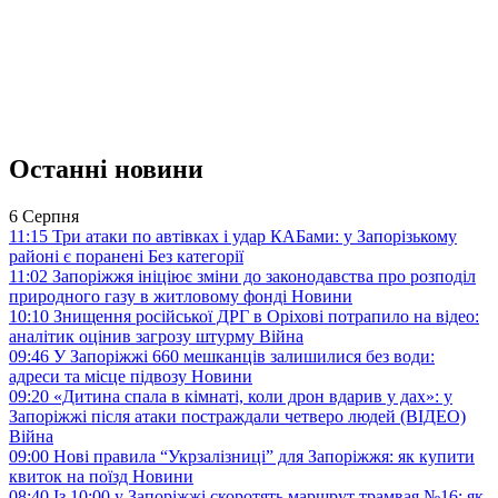
Останні новини
6 Серпня
11:15
Три атаки по автівках і удар КАБами: у Запорізькому
районі є поранені
Без категорії
11:02
Запоріжжя ініціює зміни до законодавства про розподіл
природного газу в житловому фонді
Новини
10:10
Знищення російської ДРГ в Оріхові потрапило на відео:
аналітик оцінив загрозу штурму
Війна
09:46
У Запоріжжі 660 мешканців залишилися без води:
адреси та місце підвозу
Новини
09:20
«Дитина спала в кімнаті, коли дрон вдарив у дах»: у
Запоріжжі після атаки постраждали четверо людей (ВІДЕО)
Війна
09:00
Нові правила “Укрзалізниці” для Запоріжжя: як купити
квиток на поїзд
Новини
08:40
Із 10:00 у Запоріжжі скоротять маршрут трамвая №16: як