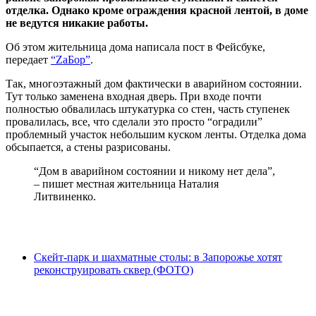
отделка. Однако кроме ограждения красной лентой, в доме
не ведутся никакие работы.
Об этом жительница дома написала пост в Фейсбуке,
передает
“ZаБор”
.
Так, многоэтажный дом фактически в аварийном состоянии.
Тут только заменена входная дверь. При входе почти
полностью обвалилась штукатурка со стен, часть ступенек
провалилась, все, что сделали это просто “оградили”
проблемный участок небольшим куском ленты. Отделка дома
обсыпается, а стены разрисованы.
“Дом в аварийном состоянии и никому нет дела”,
– пишет местная жительница Наталия
Литвиненко.
Скейт-парк и шахматные столы: в Запорожье хотят
реконструировать сквер (ФОТО)