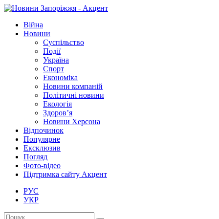
Війна
Новини
Суспільство
Події
Україна
Спорт
Економіка
Новини компаній
Політичні новини
Екологія
Здоров’я
Новини Херсона
Відпочинок
Популярне
Ексклюзив
Погляд
Фото-відео
Підтримка сайту Акцент
РУС
УКР