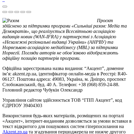
Проєкт
здійснено за підтримки програми «Сильніші разом: Медіа та
Демократія», що реалізується Всесвітньою асоціацією
видавців новин (WAN-IFRA) у партнерстві з Асоціацією
«Незалежні регіональні видавці України» (АНРВУ) та
Норвезькою асоціацією медіабізнесу (MBL) за підтримки
Норвегії. Погляди авторів не обов’язково відображають
офіційну позицію партнерів програми.
Офіційна зареєстрована назва видання: “Акцент”, доменне
ім’я: akzent.zp.ua, ідентифікатор онлайн-медіа в Реєстрі: R40-
06127. Поштова адреса: 49083, Україна, м. Дніпро, проспект
Слобожанський, буд. 40 А. Телефон: +38 (068) 859-24-88.
Головний редактор Чубукін Олександр
Управління сайтом здійснюється ТОВ “ГПП Акцент”, код
ЄДРПОУ 39404303
Використання будь-яких матеріалів, розміщених на порталі
«Акцент», інтернет-виданням дозволяється за умови вставки в
текст відкритого для пошукових систем гіперпосилання на
Akzent.zp.ua
та згадування першоджерела не нижче другого