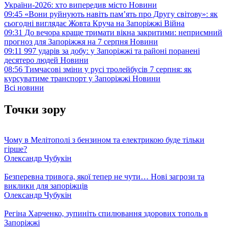
України-2026: хто випередив місто
Новини
09:45
«Вони руйнують навіть пам’ять про Другу світову»: як
сьогодні виглядає Жовта Круча на Запоріжжі
Війна
09:31
До вечора краще тримати вікна закритими: неприємний
прогноз для Запоріжжя на 7 серпня
Новини
09:11
997 ударів за добу: у Запоріжжі та районі поранені
десятеро людей
Новини
08:56
Тимчасові зміни у русі тролейбусів 7 серпня: як
курсуватиме транспорт у Запоріжжі
Новини
Всі новини
Точки зору
Чому в Мелітополі з бензином та електрикою буде тільки
гірше?
Олександр Чубукін
Безперевна тривога, якої тепер не чути… Нові загрози та
виклики для запоріжців
Олександр Чубукін
Регіна Харченко, зупиніть спилювання здорових тополь в
Запоріжжі