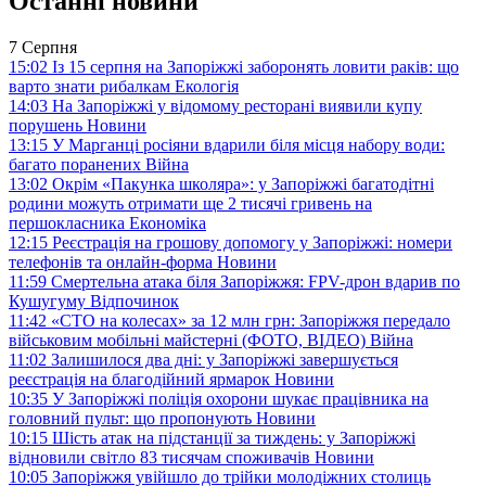
Останні новини
7 Серпня
15:02
Із 15 серпня на Запоріжжі заборонять ловити раків: що
варто знати рибалкам
Екологія
14:03
На Запоріжжі у відомому ресторані виявили купу
порушень
Новини
13:15
У Марганці росіяни вдарили біля місця набору води:
багато поранених
Війна
13:02
Окрім «Пакунка школяра»: у Запоріжжі багатодітні
родини можуть отримати ще 2 тисячі гривень на
першокласника
Економіка
12:15
Реєстрація на грошову допомогу у Запоріжжі: номери
телефонів та онлайн-форма
Новини
11:59
Смертельна атака біля Запоріжжя: FPV-дрон вдарив по
Кушугуму
Відпочинок
11:42
«СТО на колесах» за 12 млн грн: Запоріжжя передало
військовим мобільні майстерні (ФОТО, ВІДЕО)
Війна
11:02
Залишилося два дні: у Запоріжжі завершується
реєстрація на благодійний ярмарок
Новини
10:35
У Запоріжжі поліція охорони шукає працівника на
головний пульт: що пропонують
Новини
10:15
Шість атак на підстанції за тиждень: у Запоріжжі
відновили світло 83 тисячам споживачів
Новини
10:05
Запоріжжя увійшло до трійки молодіжних столиць