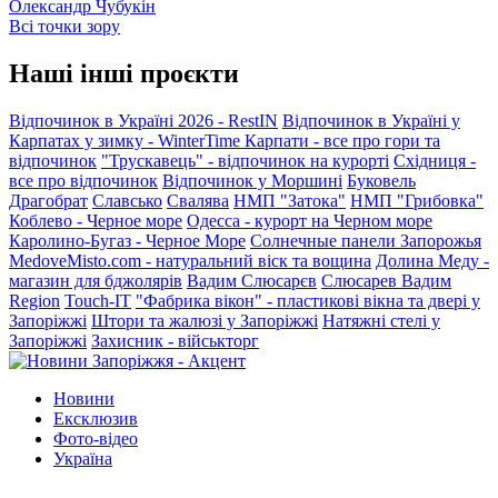
Олександр Чубукін
Всі точки зору
Наші інші проєкти
Відпочинок в Україні 2026 - RestIN
Відпочинок в Україні у
Карпатах у зимку - WinterTime
Карпати - все про гори та
відпочинок
"Трускавець" - відпочинок на курорті
Східниця -
все про відпочинок
Відпочинок у Моршині
Буковель
Драгобрат
Славсько
Свалява
НМП "Затока"
НМП "Грибовка"
Коблево - Черное море
Одесса - курорт на Черном море
Каролино-Бугаз - Черное Море
Солнечные панели Запорожья
MedoveMisto.com - натуральний віск та вощина
Долина Меду -
магазин для бджолярів
Вадим Слюсарєв
Слюсарев Вадим
Region
Touch-IT
"Фабрика вікон" - пластикові вікна та двері у
Запоріжжі
Штори та жалюзі у Запоріжжі
Натяжні стелі у
Запоріжжі
Захисник - військторг
Новини
Ексклюзив
Фото-відео
Україна