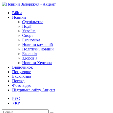
Війна
Новини
Суспільство
Події
Україна
Спорт
Економіка
Новини компаній
Політичні новини
Екологія
Здоров’я
Новини Херсона
Відпочинок
Популярне
Ексклюзив
Погляд
Фото-відео
Підтримка сайту Акцент
РУС
УКР