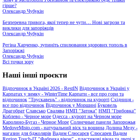
гірше?
Олександр Чубукін
Безперевна тривога, якої тепер не чути… Нові загрози та
виклики для запоріжців
Олександр Чубукін
Регіна Харченко, зупиніть спилювання здорових тополь в
Запоріжжі
Олександр Чубукін
Всі точки зору
Наші інші проєкти
Відпочинок в Україні 2026 - RestIN
Відпочинок в Україні у
Карпатах у зимку - WinterTime
Карпати - все про гори та
відпочинок
"Трускавець" - відпочинок на курорті
Східниця -
все про відпочинок
Відпочинок у Моршині
Буковель
Драгобрат
Славсько
Свалява
НМП "Затока"
НМП "Грибовка"
Коблево - Черное море
Одесса - курорт на Черном море
Каролино-Бугаз - Черное Море
Солнечные панели Запорожья
MedoveMisto.com - натуральний віск та вощина
Долина Меду -
магазин для бджолярів
Вадим Слюсарєв
Слюсарев Вадим
Region
Touch-IT
"Фабрика вікон" - пластикові вікна та двері у