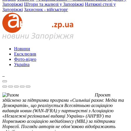
Запоріжжі
Штори та жалюзі у Запоріжжі
Натяжні стелі у
Запоріжжі
Захисник - військторг
Новини
Ексклюзив
Фото-відео
Україна
Проєкт
здійснено за підтримки програми «Сильніші разом: Медіа та
Демократія», що реалізується Всесвітньою асоціацією
видавців новин (WAN-IFRA) у партнерстві з Асоціацією
«Незалежні регіональні видавці України» (АНРВУ) та
Норвезькою асоціацією медіабізнесу (MBL) за підтримки
Норвегії. Погляди авторів не обов’язково відображають