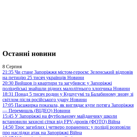
Останні новини
8 Серпня
21:35
Чи стане Запоріжжя містом-героєм: Зеленський відповів
на петицію 25 тисяч українців
Новини
20:30
Вийшов із квартири та загубився: у Запоріжжі
поліцейські знайшли рідних малолітнього хлопчика
Новини
18:31
Понад 5 тисяч родин у Кушугумі та Балабиному знову зі
світлом після російського удару
Новини
17:05
Пасажирка показала, як виглядає купе потяга Запоріжжя
— Перемишль (ВІДЕО)
Новини
15:45
У Запоріжжі на футбольному майданчику школи
встановили захисні сітки від FPV-дронів (ФОТО)
Війна
14:50
Троє загиблих і четверо поранених: у поліції розповіли
про наслідки атак на Запоріжжі
Війна