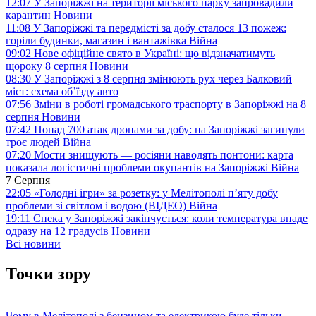
12:07
У Запоріжжі на території міського парку запровадили
карантин
Новини
11:08
У Запоріжжі та передмісті за добу сталося 13 пожеж:
горіли будинки, магазин і вантажівка
Війна
09:02
Нове офіційне свято в Україні: що відзначатимуть
щороку 8 серпня
Новини
08:30
У Запоріжжі з 8 серпня змінюють рух через Балковий
міст: схема об’їзду
авто
07:56
Зміни в роботі громадського траспорту в Запоріжжі на 8
серпня
Новини
07:42
Понад 700 атак дронами за добу: на Запоріжжі загинули
троє людей
Війна
07:20
Мости знищують — росіяни наводять понтони: карта
показала логістичні проблеми окупантів на Запоріжжі
Війна
7 Серпня
22:05
«Голодні ігри» за розетку: у Мелітополі п’яту добу
проблеми зі світлом і водою (ВІДЕО)
Війна
19:11
Спека у Запоріжжі закінчується: коли температура впаде
одразу на 12 градусів
Новини
Всі новини
Точки зору
Чому в Мелітополі з бензином та електрикою буде тільки