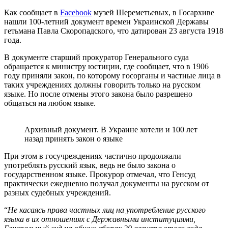
Как сообщает в
Facebook
музей Шереметьевых, в Госархиве
нашли 100-летний документ времен Украинской Державы
гетьмана Павла Скоропадского, что датирован 23 августа 1918
года.
В документе старший прокуратор Генерального суда
обращается к министру юстиции, где сообщает, что в 1906
году приняли закон, по которому госорганы и частные лица в
таких учреждениях должны говорить только на русском
языке. Но после отмены этого закона было разрешено
общаться на любом языке.
Архивный документ. В Украине хотели и 100 лет
назад принять закон о языке
При этом в госучреждениях частично продолжали
употреблять русский язык, ведь не было закона о
государственном языке. Прокурор отмечал, что Генсуд
практически ежедневно получал документы на русском от
разных судебных учреждений.
“
Не касаясь права частных лиц на употребление русского
языка в их отношениях с Державными институциями,