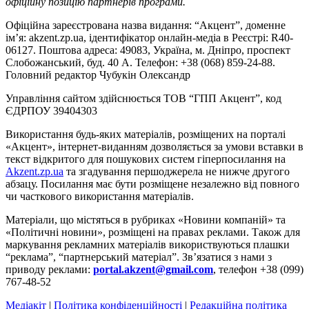
офіційну позицію партнерів програми.
Офіційна зареєстрована назва видання: “Акцент”, доменне
ім’я: akzent.zp.ua, ідентифікатор онлайн-медіа в Реєстрі: R40-
06127. Поштова адреса: 49083, Україна, м. Дніпро, проспект
Слобожанський, буд. 40 А. Телефон: +38 (068) 859-24-88.
Головний редактор Чубукін Олександр
Управління сайтом здійснюється ТОВ “ГПП Акцент”, код
ЄДРПОУ 39404303
Використання будь-яких матеріалів, розміщених на порталі
«Акцент», інтернет-виданням дозволяється за умови вставки в
текст відкритого для пошукових систем гіперпосилання на
Akzent.zp.ua
та згадування першоджерела не нижче другого
абзацу. Посилання має бути розміщене незалежно від повного
чи часткового використання матеріалів.
Матеріали, що містяться в рубриках «Новини компаній» та
«Політичні новини», розміщені на правах реклами. Також для
маркування рекламних матеріалів використвуються плашки
“реклама”, “партнерський матеріал”. Зв’язатися з нами з
приводу реклами:
portal.akzent@gmail.com
, телефон +38 (099)
767-48-52
Медіакіт
|
Політика конфіденційності
|
Редакційна політика