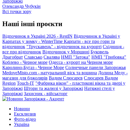
Запоріжжі
Олександр Чубукін
Всі точки зору
Наші інші проєкти
Відпочинок в Україні 2026 - RestIN
Відпочинок в Україні у
Карпатах у зимку - WinterTime
Карпати - все про гори та
відпочинок
"Трускавець" - відпочинок на курорті
Східниця -
все про відпочинок
Відпочинок у Моршині
Буковель
Драгобрат
Славсько
Свалява
НМП "Затока"
НМП "Грибовка"
Коблево - Черное море
Одесса - курорт на Черном море
Каролино-Бугаз - Черное Море
Солнечные панели Запорожья
MedoveMisto.com - натуральний віск та вощина
Долина Меду -
магазин для бджолярів
Вадим Слюсарєв
Слюсарев Вадим
Region
Touch-IT
"Фабрика вікон" - пластикові вікна та двері у
Запоріжжі
Штори та жалюзі у Запоріжжі
Натяжні стелі у
Запоріжжі
Захисник - військторг
Новини
Ексклюзив
Фото-відео
Україна