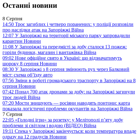
Останні новини
8 Серпня
14:50
Троє загиблих і четверо поранених: у поліції розповіли
про наслідки атак на Запоріжжі
Війна
12:07
У Запоріжжі на території міського парку запровадили
карантин
Новини
11:08
У Запоріжжі та передмісті за добу сталося 13 пожеж:
горіли будинки, магазин і вантажівка
Війна
09:02
Нове офіційне свято в Україні: що відзначатимуть
щороку 8 серпня
Новини
08:30
У Запоріжжі з 8 серпня змінюють рух через Балковий
міст: схема об’їзду
авто
07:56
Зміни в роботі громадського траспорту в Запоріжжі на 8
серпня
Новини
07:42
Понад 700 атак дронами за добу: на Запоріжжі загинули
троє людей
Війна
07:20
Мости знищують — росіяни наводять понтони: карта
показала логістичні проблеми окупантів на Запоріжжі
Війна
7 Серпня
22:05
«Голодні ігри» за розетку: у Мелітополі п’яту добу
проблеми зі світлом і водою (ВІДЕО)
Війна
19:11
Спека у Запоріжжі закінчується: коли температура впаде
одразу на 12 градусів
Новини