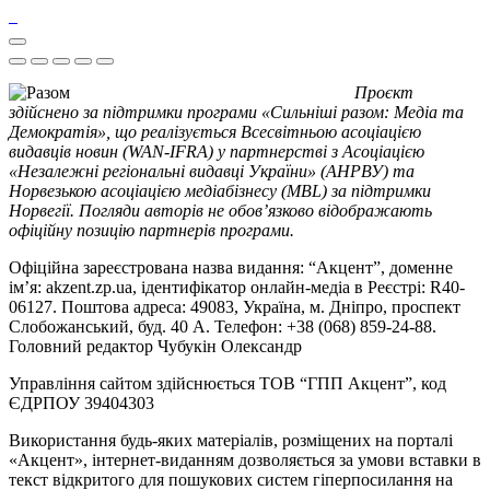
Проєкт
здійснено за підтримки програми «Сильніші разом: Медіа та
Демократія», що реалізується Всесвітньою асоціацією
видавців новин (WAN-IFRA) у партнерстві з Асоціацією
«Незалежні регіональні видавці України» (АНРВУ) та
Норвезькою асоціацією медіабізнесу (MBL) за підтримки
Норвегії. Погляди авторів не обов’язково відображають
офіційну позицію партнерів програми.
Офіційна зареєстрована назва видання: “Акцент”, доменне
ім’я: akzent.zp.ua, ідентифікатор онлайн-медіа в Реєстрі: R40-
06127. Поштова адреса: 49083, Україна, м. Дніпро, проспект
Слобожанський, буд. 40 А. Телефон: +38 (068) 859-24-88.
Головний редактор Чубукін Олександр
Управління сайтом здійснюється ТОВ “ГПП Акцент”, код
ЄДРПОУ 39404303
Використання будь-яких матеріалів, розміщених на порталі
«Акцент», інтернет-виданням дозволяється за умови вставки в
текст відкритого для пошукових систем гіперпосилання на