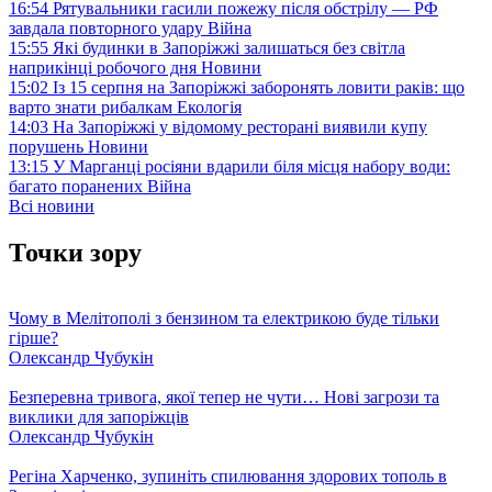
16:54
Рятувальники гасили пожежу після обстрілу — РФ
завдала повторного удару
Війна
15:55
Які будинки в Запоріжжі залишаться без світла
наприкінці робочого дня
Новини
15:02
Із 15 серпня на Запоріжжі заборонять ловити раків: що
варто знати рибалкам
Екологія
14:03
На Запоріжжі у відомому ресторані виявили купу
порушень
Новини
13:15
У Марганці росіяни вдарили біля місця набору води:
багато поранених
Війна
Всі новини
Точки зору
Чому в Мелітополі з бензином та електрикою буде тільки
гірше?
Олександр Чубукін
Безперевна тривога, якої тепер не чути… Нові загрози та
виклики для запоріжців
Олександр Чубукін
Регіна Харченко, зупиніть спилювання здорових тополь в