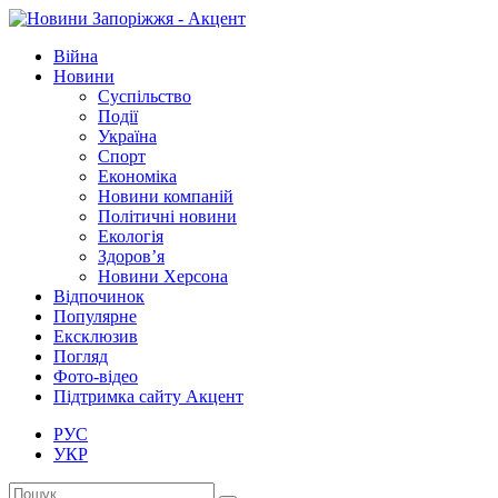
Війна
Новини
Суспільство
Події
Україна
Спорт
Економіка
Новини компаній
Політичні новини
Екологія
Здоров’я
Новини Херсона
Відпочинок
Популярне
Ексклюзив
Погляд
Фото-відео
Підтримка сайту Акцент
РУС
УКР