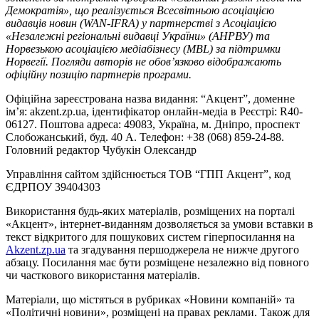
Демократія», що реалізується Всесвітньою асоціацією
видавців новин (WAN-IFRA) у партнерстві з Асоціацією
«Незалежні регіональні видавці України» (АНРВУ) та
Норвезькою асоціацією медіабізнесу (MBL) за підтримки
Норвегії. Погляди авторів не обов’язково відображають
офіційну позицію партнерів програми.
Офіційна зареєстрована назва видання: “Акцент”, доменне
ім’я: akzent.zp.ua, ідентифікатор онлайн-медіа в Реєстрі: R40-
06127. Поштова адреса: 49083, Україна, м. Дніпро, проспект
Слобожанський, буд. 40 А. Телефон: +38 (068) 859-24-88.
Головний редактор Чубукін Олександр
Управління сайтом здійснюється ТОВ “ГПП Акцент”, код
ЄДРПОУ 39404303
Використання будь-яких матеріалів, розміщених на порталі
«Акцент», інтернет-виданням дозволяється за умови вставки в
текст відкритого для пошукових систем гіперпосилання на
Akzent.zp.ua
та згадування першоджерела не нижче другого
абзацу. Посилання має бути розміщене незалежно від повного
чи часткового використання матеріалів.
Матеріали, що містяться в рубриках «Новини компаній» та
«Політичні новини», розміщені на правах реклами. Також для