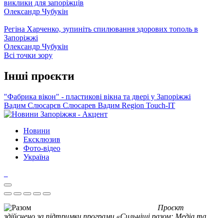
виклики для запоріжців
Олександр Чубукін
Регіна Харченко, зупиніть спилювання здорових тополь в
Запоріжжі
Олександр Чубукін
Всі точки зору
Інші проєкти
"Фабрика вікон" - пластикові вікна та двері у Запоріжжі
Вадим Слюсарєв
Слюсарев Вадим
Region
Touch-IT
Новини
Ексклюзив
Фото-відео
Україна
Проєкт
здійснено за підтримки програми «Сильніші разом: Медіа та