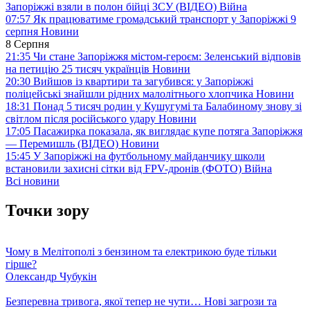
Запоріжжі взяли в полон бійці ЗСУ (ВІДЕО)
Війна
07:57
Як працюватиме громадський транспорт у Запоріжжі 9
серпня
Новини
8 Серпня
21:35
Чи стане Запоріжжя містом-героєм: Зеленський відповів
на петицію 25 тисяч українців
Новини
20:30
Вийшов із квартири та загубився: у Запоріжжі
поліцейські знайшли рідних малолітнього хлопчика
Новини
18:31
Понад 5 тисяч родин у Кушугумі та Балабиному знову зі
світлом після російського удару
Новини
17:05
Пасажирка показала, як виглядає купе потяга Запоріжжя
— Перемишль (ВІДЕО)
Новини
15:45
У Запоріжжі на футбольному майданчику школи
встановили захисні сітки від FPV-дронів (ФОТО)
Війна
Всі новини
Точки зору
Чому в Мелітополі з бензином та електрикою буде тільки
гірше?
Олександр Чубукін
Безперевна тривога, якої тепер не чути… Нові загрози та