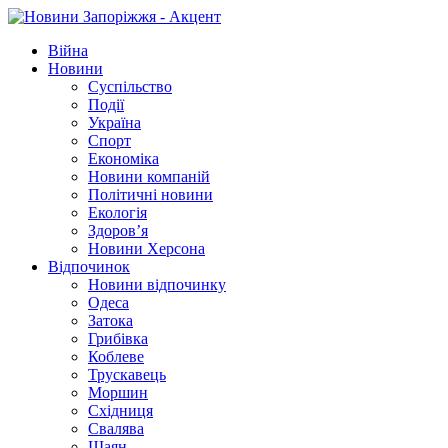
Війна
Новини
Суспільство
Події
Україна
Спорт
Економіка
Новини компаній
Політичні новини
Екологія
Здоров’я
Новини Херсона
Відпочинок
Новини відпочинку
Одеса
Затока
Грибівка
Коблеве
Трускавець
Моршин
Східниця
Свалява
Шаян