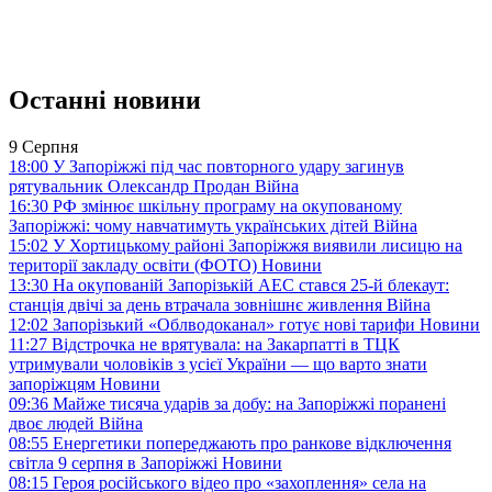
Останні новини
9 Серпня
18:00
У Запоріжжі під час повторного удару загинув
рятувальник Олександр Продан
Війна
16:30
РФ змінює шкільну програму на окупованому
Запоріжжі: чому навчатимуть українських дітей
Війна
15:02
У Хортицькому районі Запоріжжя виявили лисицю на
території закладу освіти (ФОТО)
Новини
13:30
На окупованій Запорізькій АЕС стався 25-й блекаут:
станція двічі за день втрачала зовнішнє живлення
Війна
12:02
Запорізький «Облводоканал» готує нові тарифи
Новини
11:27
Відстрочка не врятувала: на Закарпатті в ТЦК
утримували чоловіків з усієї України — що варто знати
запоріжцям
Новини
09:36
Майже тисяча ударів за добу: на Запоріжжі поранені
двоє людей
Війна
08:55
Енергетики попереджають про ранкове відключення
світла 9 серпня в Запоріжжі
Новини
08:15
Героя російського відео про «захоплення» села на