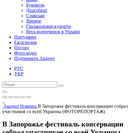
Буковель
Драгобрат
Славсько
Яремче
Гірськолижні курорти
Весь відпочинок в Україні
Популярне
Ексклюзив
Погляд
Фото-відео
Підтримати Акцент
РУС
УКР
Акцент
Новини
В Запорожье фестиваль консервации собрал
участников со всей Украины (ФОТОРЕПОРТАЖ)
В Запорожье фестиваль консервации
собрал участников со всей Украины