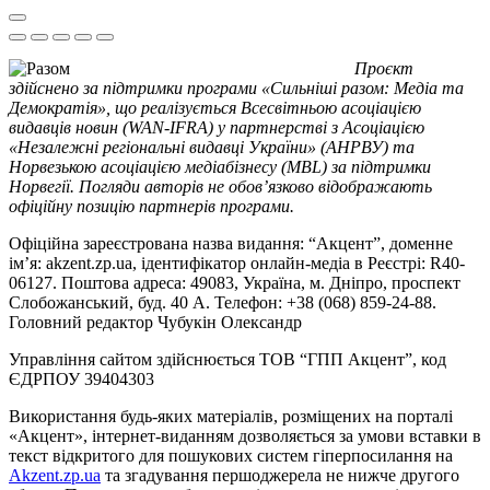
Проєкт
здійснено за підтримки програми «Сильніші разом: Медіа та
Демократія», що реалізується Всесвітньою асоціацією
видавців новин (WAN-IFRA) у партнерстві з Асоціацією
«Незалежні регіональні видавці України» (АНРВУ) та
Норвезькою асоціацією медіабізнесу (MBL) за підтримки
Норвегії. Погляди авторів не обов’язково відображають
офіційну позицію партнерів програми.
Офіційна зареєстрована назва видання: “Акцент”, доменне
ім’я: akzent.zp.ua, ідентифікатор онлайн-медіа в Реєстрі: R40-
06127. Поштова адреса: 49083, Україна, м. Дніпро, проспект
Слобожанський, буд. 40 А. Телефон: +38 (068) 859-24-88.
Головний редактор Чубукін Олександр
Управління сайтом здійснюється ТОВ “ГПП Акцент”, код
ЄДРПОУ 39404303
Використання будь-яких матеріалів, розміщених на порталі
«Акцент», інтернет-виданням дозволяється за умови вставки в
текст відкритого для пошукових систем гіперпосилання на
Akzent.zp.ua
та згадування першоджерела не нижче другого