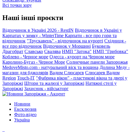
Всі точки зору
Наші інші проєкти
Відпочинок в Україні 2026 - RestIN
Відпочинок в Україні у
Карпатах у зимку - WinterTime
Карпати - все про гори та
відпочинок
"Трускавець" - відпочинок на курорті
Східниця -
все про відпочинок
Відпочинок у Моршині
Буковель
Драгобрат
Славсько
Свалява
НМП "Затока"
НМП "Грибовка"
Коблево - Черное море
Одесса - курорт на Черном море
Каролино-Бугаз - Черное Море
Солнечные панели Запорожья
MedoveMisto.com - натуральний віск та вощина
Долина Меду -
магазин для бджолярів
Вадим Слюсарєв
Слюсарев Вадим
Region
Touch-IT
"Фабрика вікон" - пластикові вікна та двері у
Запоріжжі
Штори та жалюзі у Запоріжжі
Натяжні стелі у
Запоріжжі
Захисник - військторг
Новини
Ексклюзив
Фото-відео
Україна