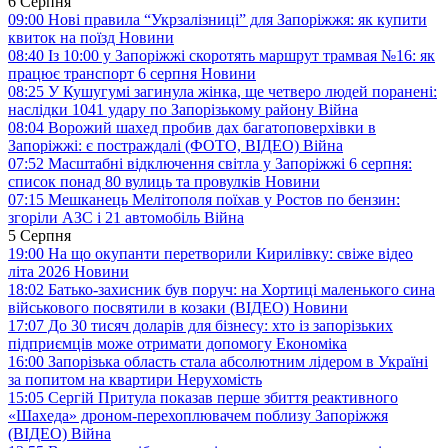
6 Серпня
09:00
Нові правила “Укрзалізниці” для Запоріжжя: як купити
квиток на поїзд
Новини
08:40
Із 10:00 у Запоріжжі скоротять маршрут трамвая №16: як
працює транспорт 6 серпня
Новини
08:25
У Кушугумі загинула жінка, ще четверо людей поранені:
наслідки 1041 удару по Запорізькому району
Війна
08:04
Ворожий шахед пробив дах багатоповерхівки в
Запоріжжі: є постраждалі (ФОТО, ВІДЕО)
Війна
07:52
Масштабні відключення світла у Запоріжжі 6 серпня:
список понад 80 вулиць та провулків
Новини
07:15
Мешканець Мелітополя поїхав у Ростов по бензин:
згоріли АЗС і 21 автомобіль
Війна
5 Серпня
19:00
На що окупанти перетворили Кирилівку: свіже відео
літа 2026
Новини
18:02
Батько-захисник був поруч: на Хортиці маленького сина
військового посвятили в козаки (ВІДЕО)
Новини
17:07
До 30 тисяч доларів для бізнесу: хто із запорізьких
підприємців може отримати допомогу
Економіка
16:00
Запорізька область стала абсолютним лідером в Україні
за попитом на квартири
Нерухомість
15:05
Сергій Притула показав перше збиття реактивного
«Шахеда» дроном-перехоплювачем поблизу Запоріжжя
(ВІДЕО)
Війна