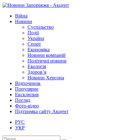
Війна
Новини
Суспільство
Події
Україна
Спорт
Економіка
Новини компаній
Політичні новини
Екологія
Здоров’я
Новини Херсона
Відпочинок
Популярне
Ексклюзив
Погляд
Фото-відео
Підтримка сайту Акцент
РУС
УКР