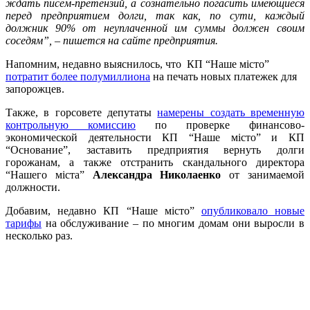
ждать писем-претензий, а сознательно погасить имеющиеся
перед предприятием долги, так как, по сути, каждый
должник 90% от неуплаченной им суммы должен своим
соседям”, – пишется на сайте предприятия.
Напомним, недавно выяснилось, что
КП “Наше місто”
потратит более полумиллиона
на печать новых платежек для
запорожцев.
Также, в горсовете депутаты
намерены создать временную
контрольную комиссию
по проверке финансово-
экономической деятельности КП “Наше місто” и КП
“Основание”, заставить предприятия вернуть долги
горожанам, а также отстранить скандального директора
“Нашего міста”
Александра Николаенко
от занимаемой
должности.
Добавим, недавно КП “Наше місто”
опубликовало новые
тарифы
на обслуживание – по многим домам они выросли в
несколько раз.