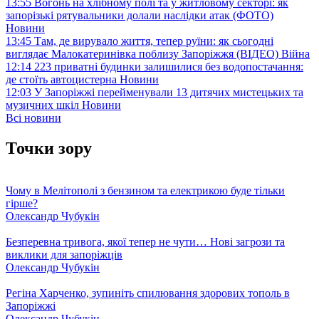
13:55
Вогонь на хлібному полі та у житловому секторі: як
запорізькі рятувальники долали наслідки атак (ФОТО)
Новини
13:45
Там, де вирувало життя, тепер руїни: як сьогодні
виглядає Малокатеринівка поблизу Запоріжжя (ВІДЕО)
Війна
12:14
223 приватні будинки залишилися без водопостачання:
де стоїть автоцистерна
Новини
12:03
У Запоріжжі перейменували 13 дитячих мистецьких та
музичних шкіл
Новини
Всі новини
Точки зору
Чому в Мелітополі з бензином та електрикою буде тільки
гірше?
Олександр Чубукін
Безперевна тривога, якої тепер не чути… Нові загрози та
виклики для запоріжців
Олександр Чубукін
Регіна Харченко, зупиніть спилювання здорових тополь в
Запоріжжі
Олександр Чубукін