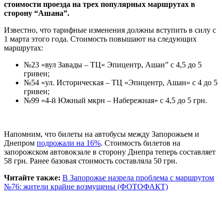
стоимости проезда на трех популярных маршрутах в
сторону “Ашана”.
Известно, что тарифные изменения должны вступить в силу с
1 марта этого года. Стоимость повышают на следующих
маршрутах:
№23 «вул Завады – ТЦ« Эпицентр, Ашан” с 4,5 до 5
гривен;
№54 «ул. Историческая – ТЦ «Эпицентр, Ашан» с 4 до 5
гривен;
№99 «4-й Южный мкрн – Набережная» с 4,5 до 5 грн.
Напомним, что билеты на автобусы между Запорожьем и
Днепром
подрожали на 16%
. Стоимость билетов на
запорожском автовокзале в сторону Днепра теперь составляет
58 грн. Ранее базовая стоимость составляла 50 грн.
Читайте также:
В Запорожье назрела проблема с маршрутом
№76: жители крайне возмущены (ФОТОФАКТ)