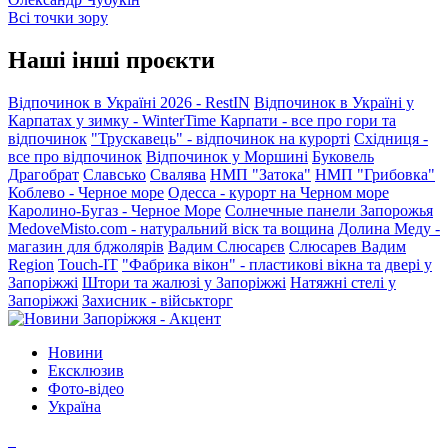
Всі точки зору
Наші інші проєкти
Відпочинок в Україні 2026 - RestIN
Відпочинок в Україні у
Карпатах у зимку - WinterTime
Карпати - все про гори та
відпочинок
"Трускавець" - відпочинок на курорті
Східниця -
все про відпочинок
Відпочинок у Моршині
Буковель
Драгобрат
Славсько
Свалява
НМП "Затока"
НМП "Грибовка"
Коблево - Черное море
Одесса - курорт на Черном море
Каролино-Бугаз - Черное Море
Солнечные панели Запорожья
MedoveMisto.com - натуральний віск та вощина
Долина Меду -
магазин для бджолярів
Вадим Слюсарєв
Слюсарев Вадим
Region
Touch-IT
"Фабрика вікон" - пластикові вікна та двері у
Запоріжжі
Штори та жалюзі у Запоріжжі
Натяжні стелі у
Запоріжжі
Захисник - військторг
Новини
Ексклюзив
Фото-відео
Україна