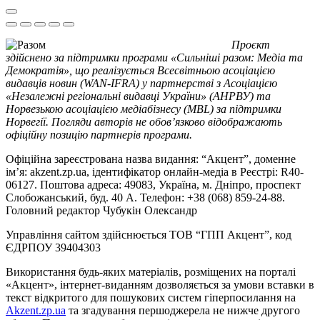
Проєкт
здійснено за підтримки програми «Сильніші разом: Медіа та
Демократія», що реалізується Всесвітньою асоціацією
видавців новин (WAN-IFRA) у партнерстві з Асоціацією
«Незалежні регіональні видавці України» (АНРВУ) та
Норвезькою асоціацією медіабізнесу (MBL) за підтримки
Норвегії. Погляди авторів не обов’язково відображають
офіційну позицію партнерів програми.
Офіційна зареєстрована назва видання: “Акцент”, доменне
ім’я: akzent.zp.ua, ідентифікатор онлайн-медіа в Реєстрі: R40-
06127. Поштова адреса: 49083, Україна, м. Дніпро, проспект
Слобожанський, буд. 40 А. Телефон: +38 (068) 859-24-88.
Головний редактор Чубукін Олександр
Управління сайтом здійснюється ТОВ “ГПП Акцент”, код
ЄДРПОУ 39404303
Використання будь-яких матеріалів, розміщених на порталі
«Акцент», інтернет-виданням дозволяється за умови вставки в
текст відкритого для пошукових систем гіперпосилання на
Akzent.zp.ua
та згадування першоджерела не нижче другого