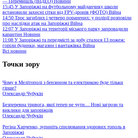
— Перемишль (ВІДЕО)
Новини
15:45
У Запоріжжі на футбольному майданчику школи
встановили захисні сітки від FPV-дронів (ФОТО)
Війна
14:50
Троє загиблих і четверо поранених: у поліції розповіли
про наслідки атак на Запоріжжі
Війна
12:07
У Запоріжжі на території міського парку запровадили
карантин
Новини
11:08
У Запоріжжі та передмісті за добу сталося 13 пожеж:
горіли будинки, магазин і вантажівка
Війна
Всі новини
Точки зору
Чому в Мелітополі з бензином та електрикою буде тільки
гірше?
Олександр Чубукін
Безперевна тривога, якої тепер не чути… Нові загрози та
виклики для запоріжців
Олександр Чубукін
Регіна Харченко, зупиніть спилювання здорових тополь в
Запоріжжі
Олександр Чубукін