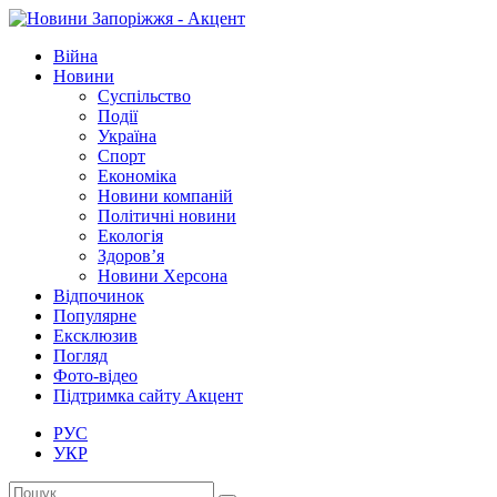
Війна
Новини
Суспільство
Події
Україна
Спорт
Економіка
Новини компаній
Політичні новини
Екологія
Здоров’я
Новини Херсона
Відпочинок
Популярне
Ексклюзив
Погляд
Фото-відео
Підтримка сайту Акцент
РУС
УКР