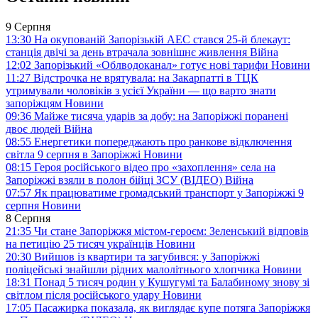
9 Серпня
13:30
На окупованій Запорізькій АЕС стався 25-й блекаут:
станція двічі за день втрачала зовнішнє живлення
Війна
12:02
Запорізький «Облводоканал» готує нові тарифи
Новини
11:27
Відстрочка не врятувала: на Закарпатті в ТЦК
утримували чоловіків з усієї України — що варто знати
запоріжцям
Новини
09:36
Майже тисяча ударів за добу: на Запоріжжі поранені
двоє людей
Війна
08:55
Енергетики попереджають про ранкове відключення
світла 9 серпня в Запоріжжі
Новини
08:15
Героя російського відео про «захоплення» села на
Запоріжжі взяли в полон бійці ЗСУ (ВІДЕО)
Війна
07:57
Як працюватиме громадський транспорт у Запоріжжі 9
серпня
Новини
8 Серпня
21:35
Чи стане Запоріжжя містом-героєм: Зеленський відповів
на петицію 25 тисяч українців
Новини
20:30
Вийшов із квартири та загубився: у Запоріжжі
поліцейські знайшли рідних малолітнього хлопчика
Новини
18:31
Понад 5 тисяч родин у Кушугумі та Балабиному знову зі
світлом після російського удару
Новини
17:05
Пасажирка показала, як виглядає купе потяга Запоріжжя