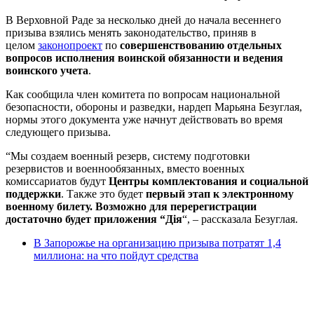
В Верховной Раде за несколько дней до начала весеннего
призыва взялись менять законодательство, приняв в
целом
законопроект
по
совершенствованию отдельных
вопросов исполнения воинской обязанности и ведения
воинского учета
.
Как сообщила член комитета по вопросам национальной
безопасности, обороны и разведки, нардеп Марьяна Безуглая,
нормы этого документа уже начнут действовать во время
следующего призыва.
“Мы создаем военный резерв, систему подготовки
резервистов и военнообязанных, вместо военных
комиссариатов будут
Центры комплектования и социальной
поддержки
. Также это будет
первый этап к электронному
военному билету. Возможно для перерегистрации
достаточно будет приложения “Дія
“, – рассказала Безуглая.
В Запорожье на организацию призыва потратят 1,4
миллиона: на что пойдут средства