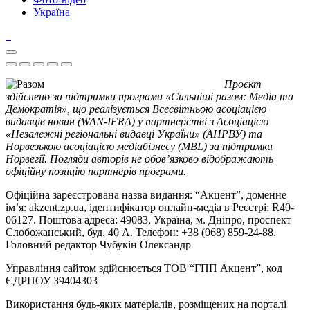
Україна
Проєкт
здійснено за підтримки програми «Сильніші разом: Медіа та
Демократія», що реалізується Всесвітньою асоціацією
видавців новин (WAN-IFRA) у партнерстві з Асоціацією
«Незалежні регіональні видавці України» (АНРВУ) та
Норвезькою асоціацією медіабізнесу (MBL) за підтримки
Норвегії. Погляди авторів не обов’язково відображають
офіційну позицію партнерів програми.
Офіційна зареєстрована назва видання: “Акцент”, доменне
ім’я: akzent.zp.ua, ідентифікатор онлайн-медіа в Реєстрі: R40-
06127. Поштова адреса: 49083, Україна, м. Дніпро, проспект
Слобожанський, буд. 40 А. Телефон: +38 (068) 859-24-88.
Головний редактор Чубукін Олександр
Управління сайтом здійснюється ТОВ “ГПП Акцент”, код
ЄДРПОУ 39404303
Використання будь-яких матеріалів, розміщених на порталі