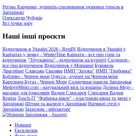
Регіна Харченко, зупиніть спилювання здорових тополь в
Запоріжжі
Олександр Чубукін
Всі точки зору
Наші інші проєкти
Відпочинок в Україні 2026 - RestIN
Відпочинок в Україні у
Карпатах у зимку - WinterTime
Карпати - все про гори та
відпочинок
"Трускавець" - відпочинок на курорті
Східниця -
все про відпочинок
Відпочинок у Моршині
Буковель
Драгобрат
Славсько
Свалява
НМП "Затока"
НМП "Грибовка"
Коблево - Черное море
Одесса - курорт на Черном море
Каролино-Бугаз - Черное Море
Солнечные панели Запорожья
MedoveMisto.com - натуральний віск та вощина
Долина Меду -
магазин для бджолярів
Вадим Слюсарєв
Слюсарев Вадим
Region
Touch-IT
"Фабрика вікон" - пластикові вікна та двері у
Запоріжжі
Штори та жалюзі у Запоріжжі
Натяжні стелі у
Запоріжжі
Захисник - військторг
Новини
Ексклюзив
Фото-відео