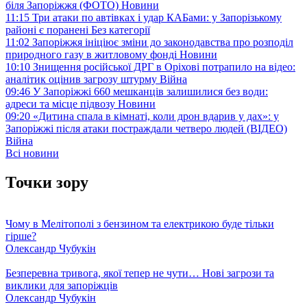
біля Запоріжжя (ФОТО)
Новини
11:15
Три атаки по автівках і удар КАБами: у Запорізькому
районі є поранені
Без категорії
11:02
Запоріжжя ініціює зміни до законодавства про розподіл
природного газу в житловому фонді
Новини
10:10
Знищення російської ДРГ в Оріхові потрапило на відео:
аналітик оцінив загрозу штурму
Війна
09:46
У Запоріжжі 660 мешканців залишилися без води:
адреси та місце підвозу
Новини
09:20
«Дитина спала в кімнаті, коли дрон вдарив у дах»: у
Запоріжжі після атаки постраждали четверо людей (ВІДЕО)
Війна
Всі новини
Точки зору
Чому в Мелітополі з бензином та електрикою буде тільки
гірше?
Олександр Чубукін
Безперевна тривога, якої тепер не чути… Нові загрози та
виклики для запоріжців
Олександр Чубукін