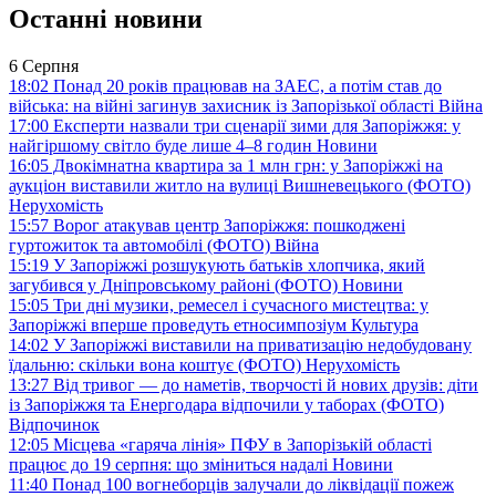
Останні новини
6 Серпня
18:02
Понад 20 років працював на ЗАЕС, а потім став до
війська: на війні загинув захисник із Запорізької області
Війна
17:00
Експерти назвали три сценарії зими для Запоріжжя: у
найгіршому світло буде лише 4–8 годин
Новини
16:05
Двокімнатна квартира за 1 млн грн: у Запоріжжі на
аукціон виставили житло на вулиці Вишневецького (ФОТО)
Нерухомість
15:57
Ворог атакував центр Запоріжжя: пошкоджені
гуртожиток та автомобілі (ФОТО)
Війна
15:19
У Запоріжжі розшукують батьків хлопчика, який
загубився у Дніпровському районі (ФОТО)
Новини
15:05
Три дні музики, ремесел і сучасного мистецтва: у
Запоріжжі вперше проведуть етносимпозіум
Культура
14:02
У Запоріжжі виставили на приватизацію недобудовану
їдальню: скільки вона коштує (ФОТО)
Нерухомість
13:27
Від тривог — до наметів, творчості й нових друзів: діти
із Запоріжжя та Енергодара відпочили у таборах (ФОТО)
Відпочинок
12:05
Місцева «гаряча лінія» ПФУ в Запорізькій області
працює до 19 серпня: що зміниться надалі
Новини
11:40
Понад 100 вогнеборців залучали до ліквідації пожеж