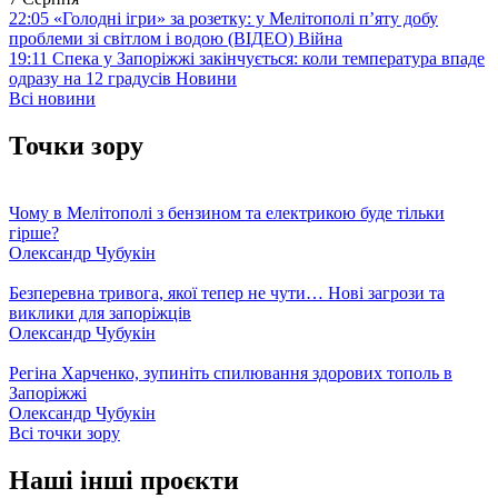
22:05
«Голодні ігри» за розетку: у Мелітополі п’яту добу
проблеми зі світлом і водою (ВІДЕО)
Війна
19:11
Спека у Запоріжжі закінчується: коли температура впаде
одразу на 12 градусів
Новини
Всі новини
Точки зору
Чому в Мелітополі з бензином та електрикою буде тільки
гірше?
Олександр Чубукін
Безперевна тривога, якої тепер не чути… Нові загрози та
виклики для запоріжців
Олександр Чубукін
Регіна Харченко, зупиніть спилювання здорових тополь в
Запоріжжі
Олександр Чубукін
Всі точки зору
Наші інші проєкти