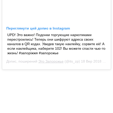
Переглянути цей допис в Instagram
UPD! Это важно! Подонки торгующие наркотиками
перестроились! Теперь они шифруют адреса своих
каналов в QR кодах. Увидев такую наклейку, сорвите её! А
если наклейщика, наберите 102! Вы можете спасти чью-то
жизнь! #запоріжжя #запорожье
Допис, поширений
Это Запорожье
(@its_zp)
18 Вер 2018 р. о 11:36 PDT