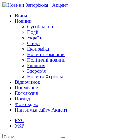
Війна
Новини
Суспільство
Події
Україна
Спорт
Економіка
Новини компаній
Політичні новини
Екологія
Здоров’я
Новини Херсона
Відпочинок
Популярне
Ексклюзив
Погляд
Фото-відео
Підтримка сайту Акцент
РУС
УКР