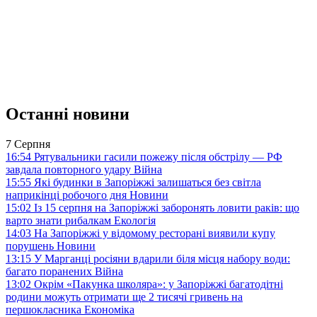
Останні новини
7 Серпня
16:54
Рятувальники гасили пожежу після обстрілу — РФ
завдала повторного удару
Війна
15:55
Які будинки в Запоріжжі залишаться без світла
наприкінці робочого дня
Новини
15:02
Із 15 серпня на Запоріжжі заборонять ловити раків: що
варто знати рибалкам
Екологія
14:03
На Запоріжжі у відомому ресторані виявили купу
порушень
Новини
13:15
У Марганці росіяни вдарили біля місця набору води:
багато поранених
Війна
13:02
Окрім «Пакунка школяра»: у Запоріжжі багатодітні
родини можуть отримати ще 2 тисячі гривень на
першокласника
Економіка