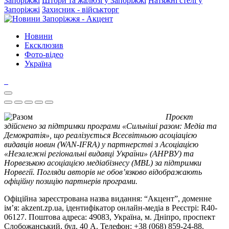
Запоріжжі
Штори та жалюзі у Запоріжжі
Натяжні стелі у
Запоріжжі
Захисник - військторг
Новини
Ексклюзив
Фото-відео
Україна
Проєкт
здійснено за підтримки програми «Сильніші разом: Медіа та
Демократія», що реалізується Всесвітньою асоціацією
видавців новин (WAN-IFRA) у партнерстві з Асоціацією
«Незалежні регіональні видавці України» (АНРВУ) та
Норвезькою асоціацією медіабізнесу (MBL) за підтримки
Норвегії. Погляди авторів не обов’язково відображають
офіційну позицію партнерів програми.
Офіційна зареєстрована назва видання: “Акцент”, доменне
ім’я: akzent.zp.ua, ідентифікатор онлайн-медіа в Реєстрі: R40-
06127. Поштова адреса: 49083, Україна, м. Дніпро, проспект
Слобожанський, буд. 40 А. Телефон: +38 (068) 859-24-88.