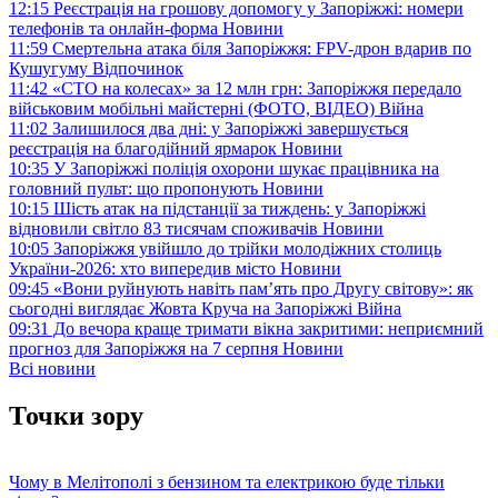
12:15
Реєстрація на грошову допомогу у Запоріжжі: номери
телефонів та онлайн-форма
Новини
11:59
Смертельна атака біля Запоріжжя: FPV-дрон вдарив по
Кушугуму
Відпочинок
11:42
«СТО на колесах» за 12 млн грн: Запоріжжя передало
військовим мобільні майстерні (ФОТО, ВІДЕО)
Війна
11:02
Залишилося два дні: у Запоріжжі завершується
реєстрація на благодійний ярмарок
Новини
10:35
У Запоріжжі поліція охорони шукає працівника на
головний пульт: що пропонують
Новини
10:15
Шість атак на підстанції за тиждень: у Запоріжжі
відновили світло 83 тисячам споживачів
Новини
10:05
Запоріжжя увійшло до трійки молодіжних столиць
України-2026: хто випередив місто
Новини
09:45
«Вони руйнують навіть пам’ять про Другу світову»: як
сьогодні виглядає Жовта Круча на Запоріжжі
Війна
09:31
До вечора краще тримати вікна закритими: неприємний
прогноз для Запоріжжя на 7 серпня
Новини
Всі новини
Точки зору
Чому в Мелітополі з бензином та електрикою буде тільки