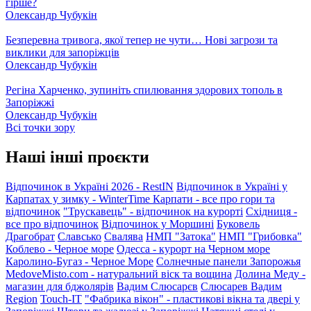
гірше?
Олександр Чубукін
Безперевна тривога, якої тепер не чути… Нові загрози та
виклики для запоріжців
Олександр Чубукін
Регіна Харченко, зупиніть спилювання здорових тополь в
Запоріжжі
Олександр Чубукін
Всі точки зору
Наші інші проєкти
Відпочинок в Україні 2026 - RestIN
Відпочинок в Україні у
Карпатах у зимку - WinterTime
Карпати - все про гори та
відпочинок
"Трускавець" - відпочинок на курорті
Східниця -
все про відпочинок
Відпочинок у Моршині
Буковель
Драгобрат
Славсько
Свалява
НМП "Затока"
НМП "Грибовка"
Коблево - Черное море
Одесса - курорт на Черном море
Каролино-Бугаз - Черное Море
Солнечные панели Запорожья
MedoveMisto.com - натуральний віск та вощина
Долина Меду -
магазин для бджолярів
Вадим Слюсарєв
Слюсарев Вадим
Region
Touch-IT
"Фабрика вікон" - пластикові вікна та двері у