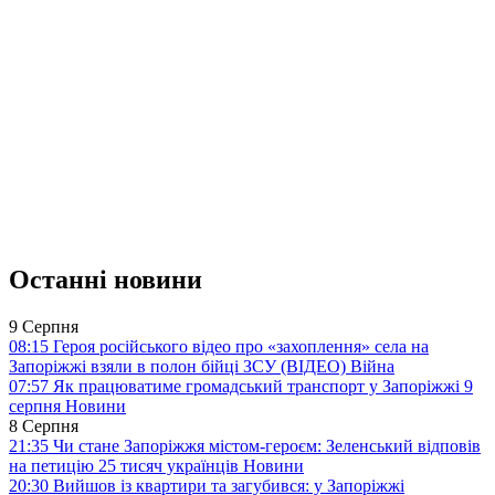
Останні новини
9 Серпня
08:15
Героя російського відео про «захоплення» села на
Запоріжжі взяли в полон бійці ЗСУ (ВІДЕО)
Війна
07:57
Як працюватиме громадський транспорт у Запоріжжі 9
серпня
Новини
8 Серпня
21:35
Чи стане Запоріжжя містом-героєм: Зеленський відповів
на петицію 25 тисяч українців
Новини
20:30
Вийшов із квартири та загубився: у Запоріжжі