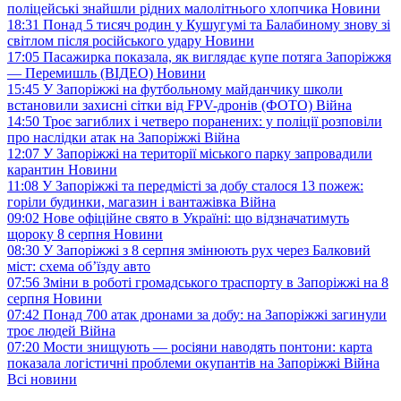
поліцейські знайшли рідних малолітнього хлопчика
Новини
18:31
Понад 5 тисяч родин у Кушугумі та Балабиному знову зі
світлом після російського удару
Новини
17:05
Пасажирка показала, як виглядає купе потяга Запоріжжя
— Перемишль (ВІДЕО)
Новини
15:45
У Запоріжжі на футбольному майданчику школи
встановили захисні сітки від FPV-дронів (ФОТО)
Війна
14:50
Троє загиблих і четверо поранених: у поліції розповіли
про наслідки атак на Запоріжжі
Війна
12:07
У Запоріжжі на території міського парку запровадили
карантин
Новини
11:08
У Запоріжжі та передмісті за добу сталося 13 пожеж:
горіли будинки, магазин і вантажівка
Війна
09:02
Нове офіційне свято в Україні: що відзначатимуть
щороку 8 серпня
Новини
08:30
У Запоріжжі з 8 серпня змінюють рух через Балковий
міст: схема об’їзду
авто
07:56
Зміни в роботі громадського траспорту в Запоріжжі на 8
серпня
Новини
07:42
Понад 700 атак дронами за добу: на Запоріжжі загинули
троє людей
Війна
07:20
Мости знищують — росіяни наводять понтони: карта
показала логістичні проблеми окупантів на Запоріжжі
Війна
Всі новини