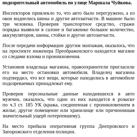
подозрительный автомобиль по улице Маршала Чуйкова.
Инспекторов привлекло то, что авто было перегружено, а из
окон виднелись шины и другие автозапчасти. В машине было
три человека. Проверив транспортное средство, стражи
порядка выявили в салоне и багажнике большое количество,
аккумуляторов, шины, стойки и другие автозапчасти.
После передачи информации другим экипажам, оказалось, что
на проспекте инженера Преображенского находится магазин
со следами взлома и проникновения.
Установив владельца магазина, правоохранители пригласили
его на место остановки автомобиля. Владелец магазина
подтвердил, что все вещи, которые находились в автомобиле
подозреваемых принадлежат ему.
Проверив персональные данные находившихся в авто
мужчин, оказалось, что один из них находится в розыске
по ч.3 ст. 185 УК (кража, соединенная с проникновением в
жилье, другое помещение или хранилище или причинившая
значительный ущерб потерпевшему).
На место прибыла оперативная группа Днепровского и
Запорожского отделения полиции.