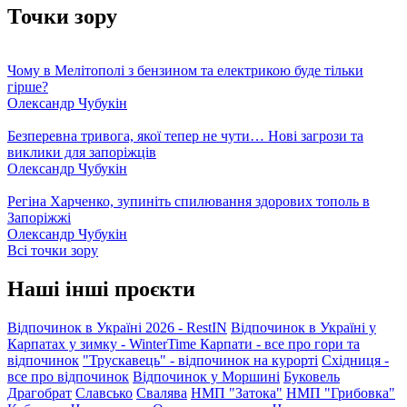
Точки зору
Чому в Мелітополі з бензином та електрикою буде тільки
гірше?
Олександр Чубукін
Безперевна тривога, якої тепер не чути… Нові загрози та
виклики для запоріжців
Олександр Чубукін
Регіна Харченко, зупиніть спилювання здорових тополь в
Запоріжжі
Олександр Чубукін
Всі точки зору
Наші інші проєкти
Відпочинок в Україні 2026 - RestIN
Відпочинок в Україні у
Карпатах у зимку - WinterTime
Карпати - все про гори та
відпочинок
"Трускавець" - відпочинок на курорті
Східниця -
все про відпочинок
Відпочинок у Моршині
Буковель
Драгобрат
Славсько
Свалява
НМП "Затока"
НМП "Грибовка"