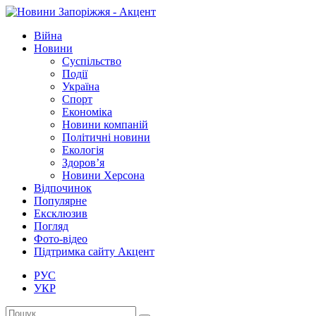
Війна
Новини
Суспільство
Події
Україна
Спорт
Економіка
Новини компаній
Політичні новини
Екологія
Здоров’я
Новини Херсона
Відпочинок
Популярне
Ексклюзив
Погляд
Фото-відео
Підтримка сайту Акцент
РУС
УКР