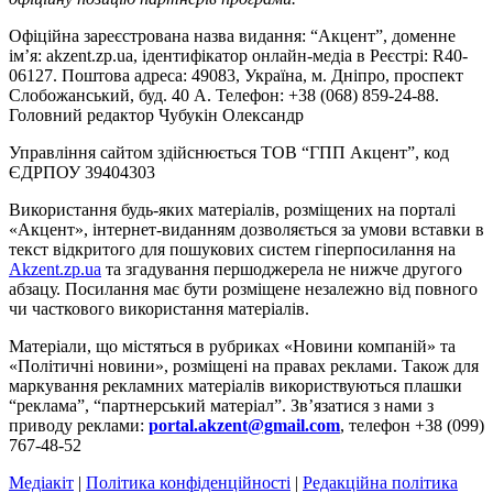
Офіційна зареєстрована назва видання: “Акцент”, доменне
ім’я: akzent.zp.ua, ідентифікатор онлайн-медіа в Реєстрі: R40-
06127. Поштова адреса: 49083, Україна, м. Дніпро, проспект
Слобожанський, буд. 40 А. Телефон: +38 (068) 859-24-88.
Головний редактор Чубукін Олександр
Управління сайтом здійснюється ТОВ “ГПП Акцент”, код
ЄДРПОУ 39404303
Використання будь-яких матеріалів, розміщених на порталі
«Акцент», інтернет-виданням дозволяється за умови вставки в
текст відкритого для пошукових систем гіперпосилання на
Akzent.zp.ua
та згадування першоджерела не нижче другого
абзацу. Посилання має бути розміщене незалежно від повного
чи часткового використання матеріалів.
Матеріали, що містяться в рубриках «Новини компаній» та
«Політичні новини», розміщені на правах реклами. Також для
маркування рекламних матеріалів використвуються плашки
“реклама”, “партнерський матеріал”. Зв’язатися з нами з
приводу реклами:
portal.akzent@gmail.com
, телефон +38 (099)
767-48-52
Медіакіт
|
Політика конфіденційності
|
Редакційна політика