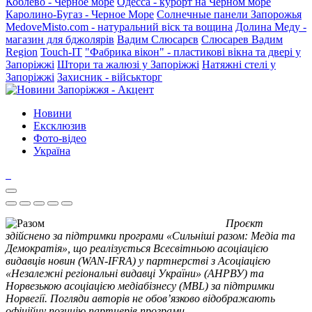
Коблево - Черное море
Одесса - курорт на Черном море
Каролино-Бугаз - Черное Море
Солнечные панели Запорожья
MedoveMisto.com - натуральний віск та вощина
Долина Меду -
магазин для бджолярів
Вадим Слюсарєв
Слюсарев Вадим
Region
Touch-IT
"Фабрика вікон" - пластикові вікна та двері у
Запоріжжі
Штори та жалюзі у Запоріжжі
Натяжні стелі у
Запоріжжі
Захисник - військторг
Новини
Ексклюзив
Фото-відео
Україна
Проєкт
здійснено за підтримки програми «Сильніші разом: Медіа та
Демократія», що реалізується Всесвітньою асоціацією
видавців новин (WAN-IFRA) у партнерстві з Асоціацією
«Незалежні регіональні видавці України» (АНРВУ) та
Норвезькою асоціацією медіабізнесу (MBL) за підтримки
Норвегії. Погляди авторів не обов’язково відображають
офіційну позицію партнерів програми.